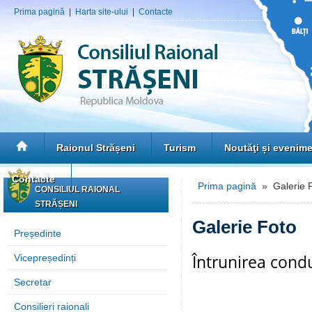
Prima pagină
|
Harta site-ului
|
Contacte
Raionul Strășeni
Turism
Noutăţi și evenim
Contacte
Prima pagină
» Galerie 
CONSILIUL RAIONAL
STRĂȘENI
Galerie Foto
Președinte
Întrunirea condu
Vicepreședinți
Secretar
Consilieri raionali