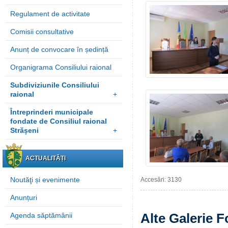
Regulament de activitate
Comisii consultative
Anunț de convocare în ședință
Organigrama Consiliului raional
Subdiviziunile Consiliului
raional
+
Întreprinderi municipale
fondate de Consiliul raional
Strășeni
+
ACTUALITĂȚI
Noutăţi și evenimente
Accesări: 3130
Anunțuri
Alte Galerie F
Agenda săptămânii