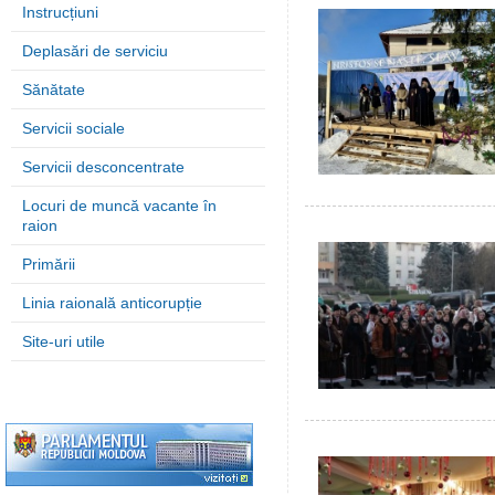
Instrucțiuni
Deplasări de serviciu
Sănătate
Servicii sociale
Servicii desconcentrate
Locuri de muncă vacante în
raion
Primării
Linia raională anticorupție
Site-uri utile