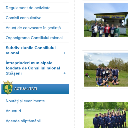
Regulament de activitate
Comisii consultative
Anunț de convocare în ședință
Organigrama Consiliului raional
Subdiviziunile Consiliului
raional
+
Întreprinderi municipale
fondate de Consiliul raional
Strășeni
+
ACTUALITĂȚI
Noutăţi și evenimente
Anunțuri
Agenda săptămânii