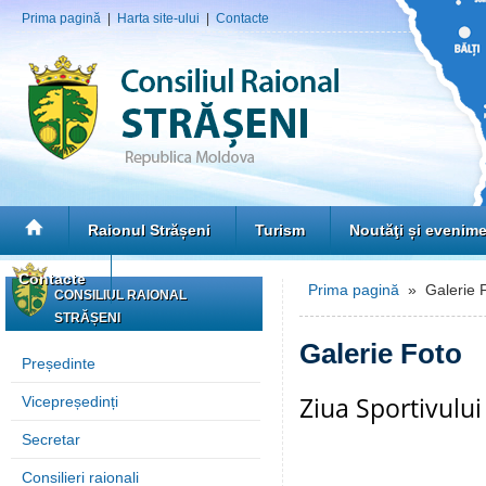
Prima pagină
|
Harta site-ului
|
Contacte
Raionul Strășeni
Turism
Noutăţi și evenim
Contacte
Prima pagină
» Galerie 
CONSILIUL RAIONAL
STRĂȘENI
Galerie Foto
Președinte
Ziua Sportivului
Vicepreședinți
Secretar
Consilieri raionali