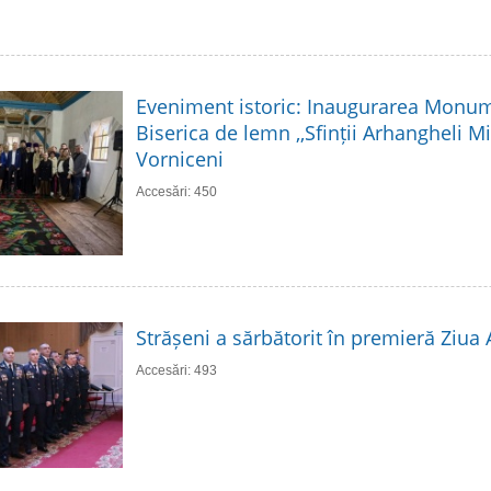
Eveniment istoric: Inaugurarea Monume
Biserica de lemn ,,Sfinții Arhangheli Mih
Vorniceni
Accesări: 450
Strășeni a sărbătorit în premieră Ziua
Accesări: 493