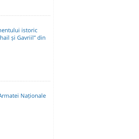
ntului istoric
ail și Gavriil” din
 Armatei Naționale