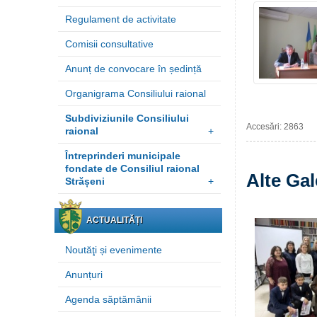
Regulament de activitate
Comisii consultative
Anunț de convocare în ședință
Organigrama Consiliului raional
Subdiviziunile Consiliului
Accesări: 2863
raional
+
Întreprinderi municipale
fondate de Consiliul raional
Alte Gal
Strășeni
+
ACTUALITĂȚI
Noutăţi și evenimente
Anunțuri
Agenda săptămânii