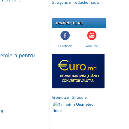
Străşeni, în redacție nouă
URMĂREȘTE-NE
Facebook
YouTube
remieră pentru
Vremea în Strășeni
Gismeteo
al
detalii