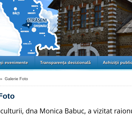
 și evenimente
Transparența decizională
Achiziţii publi
 Galerie Foto
Foto
 culturii, dna Monica Babuc, a vizitat raion