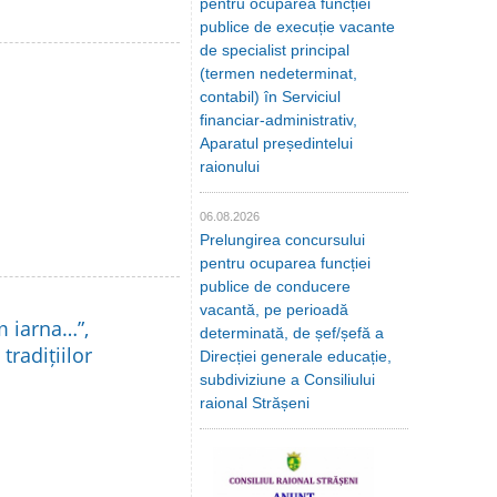
pentru ocuparea funcției
publice de execuție vacante
de specialist principal
(termen nedeterminat,
contabil) în Serviciul
financiar-administrativ,
Aparatul președintelui
raionului
06.08.2026
Prelungirea concursului
pentru ocuparea funcției
publice de conducere
vacantă, pe perioadă
m iarna…”,
determinată, de șef/șefă a
tradițiilor
Direcției generale educație,
subdiviziune a Consiliului
raional Strășeni