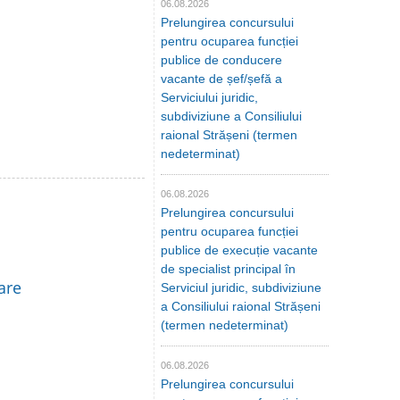
06.08.2026
Prelungirea concursului
pentru ocuparea funcției
publice de conducere
vacante de șef/șefă a
Serviciului juridic,
subdiviziune a Consiliului
raional Strășeni (termen
nedeterminat)
06.08.2026
Prelungirea concursului
pentru ocuparea funcției
publice de execuție vacante
de specialist principal în
are
Serviciul juridic, subdiviziune
a Consiliului raional Strășeni
(termen nedeterminat)
06.08.2026
Prelungirea concursului