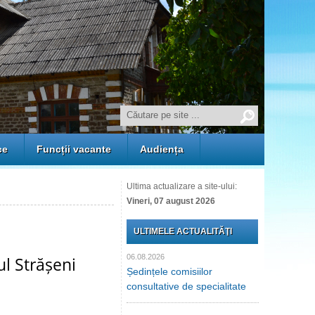
ce
Funcții vacante
Audiența
Ultima actualizare a site-ului:
Vineri, 07 august 2026
ULTIMELE ACTUALITĂŢI
06.08.2026
ul Strășeni
Ședințele comisiilor
consultative de specialitate