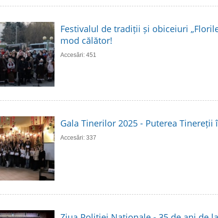
Festivalul de tradiții și obiceiuri „Flori
mod călător!
Accesări: 451
Gala Tinerilor 2025 - Puterea Tinereții 
Accesări: 337
Ziua Poliției Naționale - 35 de ani de 