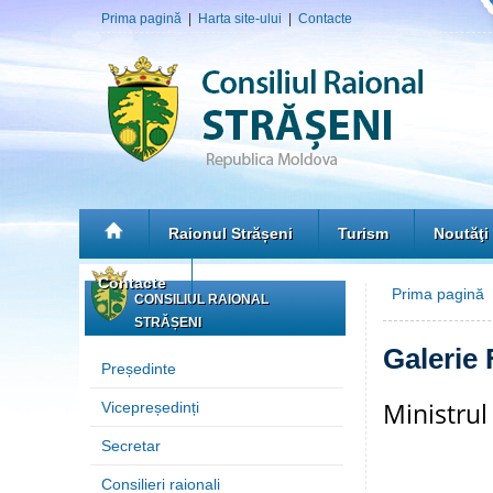
Prima pagină
|
Harta site-ului
|
Contacte
Raionul Strășeni
Turism
Noutăţi
Contacte
Prima pagină
»
CONSILIUL RAIONAL
STRĂȘENI
Galerie 
Președinte
Ministrul
Vicepreședinți
Secretar
Consilieri raionali