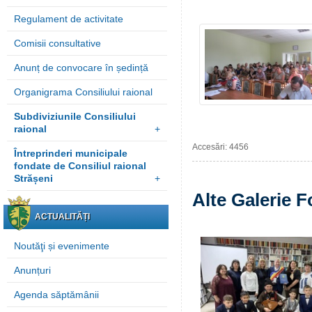
Regulament de activitate
Comisii consultative
Anunț de convocare în ședință
Organigrama Consiliului raional
Subdiviziunile Consiliului
raional
+
Accesări: 4456
Întreprinderi municipale
fondate de Consiliul raional
Strășeni
+
Alte Galerie F
ACTUALITĂȚI
Noutăţi și evenimente
Anunțuri
Agenda săptămânii