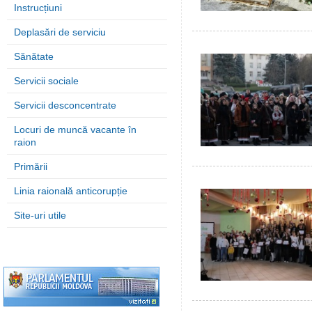
Instrucțiuni
Deplasări de serviciu
Sănătate
Servicii sociale
Servicii desconcentrate
Locuri de muncă vacante în
raion
Primării
Linia raională anticorupție
Site-uri utile