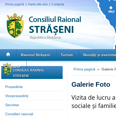
Prima pagină
|
Harta site-ului
|
Contacte
Raionul Strășeni
Turism
Noutăţi și evenim
Contacte
Prima pagină
» Galerie 
CONSILIUL RAIONAL
STRĂȘENI
Galerie Foto
Președinte
Vizita de lucru a
Vicepreședinți
sociale și famili
Secretar
Consilieri raionali