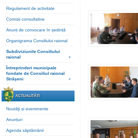
Regulament de activitate
Comisii consultative
Anunț de convocare în ședință
Organigrama Consiliului raional
Subdiviziunile Consiliului
raional
+
Întreprinderi municipale
fondate de Consiliul raional
Strășeni
+
ACTUALITĂȚI
Noutăţi și evenimente
Anunțuri
Agenda săptămânii