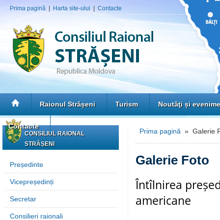
Prima pagină
|
Harta site-ului
|
Contacte
Raionul Strășeni
Turism
Noutăţi și evenim
Contacte
Prima pagină
» Galerie 
CONSILIUL RAIONAL
STRĂȘENI
Galerie Foto
Președinte
Întîlnirea preșe
Vicepreședinți
americane
Secretar
Consilieri raionali