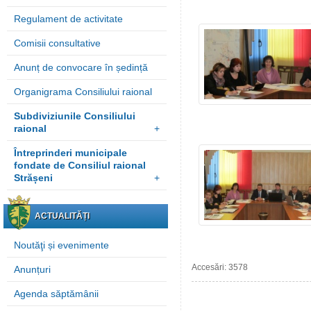
Regulament de activitate
Comisii consultative
Anunț de convocare în ședință
Organigrama Consiliului raional
Subdiviziunile Consiliului
raional
+
Întreprinderi municipale
fondate de Consiliul raional
Strășeni
+
ACTUALITĂȚI
Noutăţi și evenimente
Accesări: 3578
Anunțuri
Agenda săptămânii