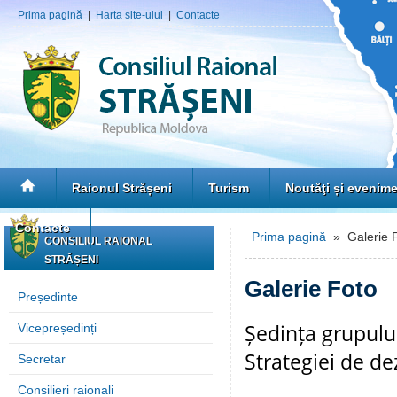
Prima pagină
|
Harta site-ului
|
Contacte
Raionul Strășeni
Turism
Noutăţi și evenim
Contacte
Prima pagină
» Galerie 
CONSILIUL RAIONAL
STRĂȘENI
Galerie Foto
Președinte
Ședința grupului
Vicepreședinți
Strategiei de de
Secretar
Consilieri raionali