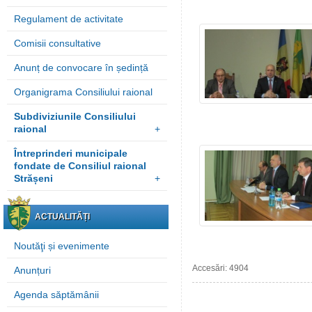
Regulament de activitate
Comisii consultative
Anunț de convocare în ședință
Organigrama Consiliului raional
Subdiviziunile Consiliului
raional
+
Întreprinderi municipale
fondate de Consiliul raional
Strășeni
+
ACTUALITĂȚI
Noutăţi și evenimente
Accesări: 4904
Anunțuri
Agenda săptămânii