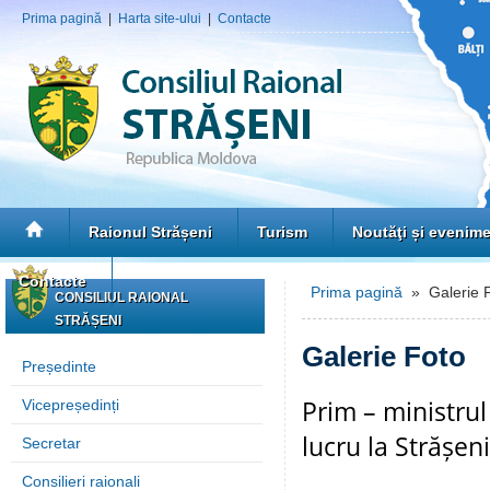
Prima pagină
|
Harta site-ului
|
Contacte
Raionul Strășeni
Turism
Noutăţi și evenim
Contacte
Prima pagină
» Galerie 
CONSILIUL RAIONAL
STRĂȘENI
Galerie Foto
Președinte
Prim – ministrul 
Vicepreședinți
lucru la Strășeni
Secretar
Consilieri raionali