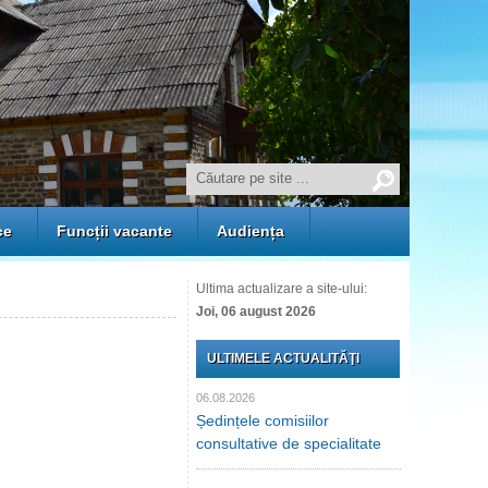
ce
Funcții vacante
Audiența
Ultima actualizare a site-ului:
Joi, 06 august 2026
ULTIMELE ACTUALITĂŢI
06.08.2026
Ședințele comisiilor
consultative de specialitate