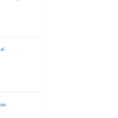
al
iei