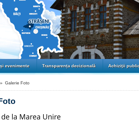
 și evenimente
Transparența decizională
Achiziţii publi
 Galerie Foto
Foto
 de la Marea Unire