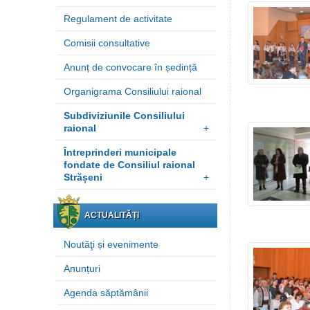
Regulament de activitate
Comisii consultative
Anunț de convocare în ședință
Organigrama Consiliului raional
Subdiviziunile Consiliului
raional
+
Întreprinderi municipale
fondate de Consiliul raional
Strășeni
+
ACTUALITĂȚI
Noutăţi și evenimente
Anunțuri
Agenda săptămânii