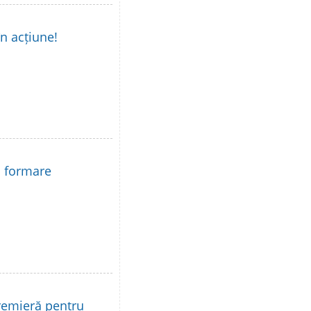
în acțiune!
la formare
remieră pentru