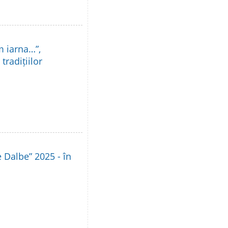
m iarna…”,
tradițiilor
le Dalbe” 2025 - în