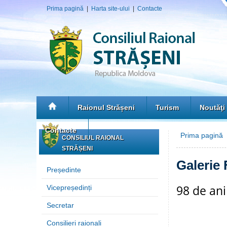
Prima pagină
|
Harta site-ului
|
Contacte
Raionul Strășeni
Turism
Noutăţi
Contacte
Prima pagină
»
CONSILIUL RAIONAL
STRĂȘENI
Galerie 
Președinte
98 de ani
Vicepreședinți
Secretar
Consilieri raionali