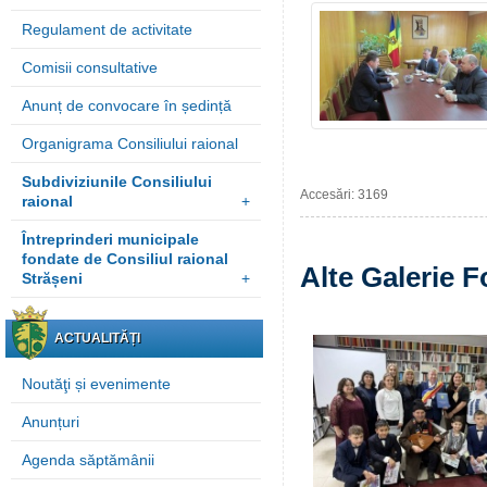
Regulament de activitate
Comisii consultative
Anunț de convocare în ședință
Organigrama Consiliului raional
Subdiviziunile Consiliului
Accesări: 3169
raional
+
Întreprinderi municipale
fondate de Consiliul raional
Alte Galerie F
Strășeni
+
ACTUALITĂȚI
Noutăţi și evenimente
Anunțuri
Agenda săptămânii