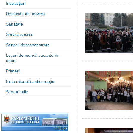
Instrucțiuni
Deplasări de serviciu
Sănătate
Servicii sociale
Servicii desconcentrate
Locuri de muncă vacante în
raion
Primării
Linia raională anticorupție
Site-uri utile