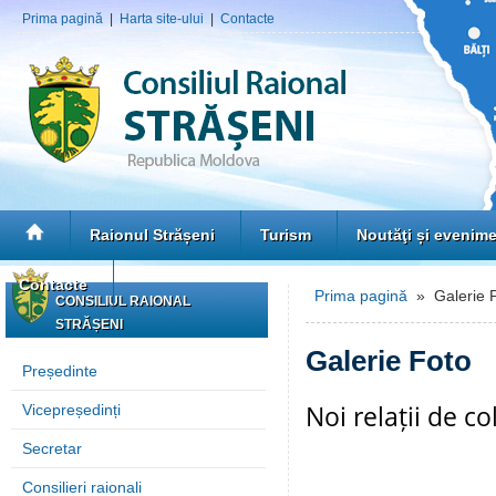
Prima pagină
|
Harta site-ului
|
Contacte
Raionul Strășeni
Turism
Noutăţi și evenim
Contacte
Prima pagină
» Galerie 
CONSILIUL RAIONAL
STRĂȘENI
Galerie Foto
Președinte
Noi relații de c
Vicepreședinți
Secretar
Consilieri raionali