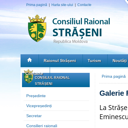
Prima pagină
|
Harta site-ului
|
Contacte
Raionul Strășeni
Turism
Noutăţi
Contacte
Prima pagină
»
CONSILIUL RAIONAL
STRĂȘENI
Galerie 
Președinte
La Strășe
Vicepreședinți
Eminesc
Secretar
Consilieri raionali