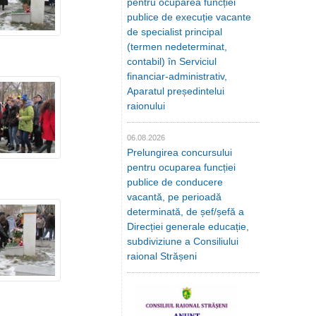
pentru ocuparea funcției
publice de execuție vacante
de specialist principal
(termen nedeterminat,
contabil) în Serviciul
financiar-administrativ,
Aparatul președintelui
raionului
06.08.2026
Prelungirea concursului
pentru ocuparea funcției
publice de conducere
vacantă, pe perioadă
determinată, de șef/șefă a
Direcției generale educație,
subdiviziune a Consiliului
raional Strășeni