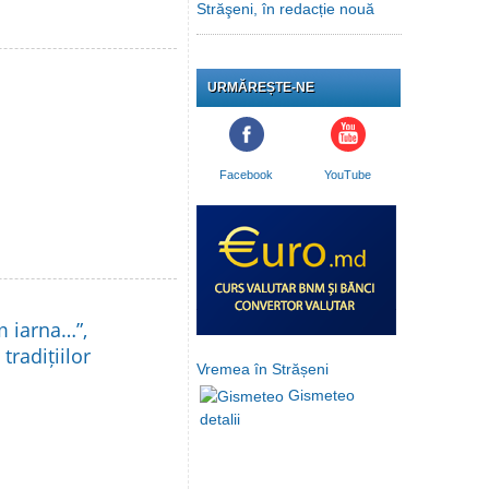
Străşeni, în redacție nouă
URMĂREȘTE-NE
Facebook
YouTube
m iarna…”,
tradițiilor
Vremea în Strășeni
Gismeteo
detalii