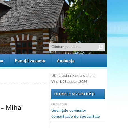
ce
Funcții vacante
Audiența
Ultima actualizare a site-ului:
Vineri, 07 august 2026
ULTIMELE ACTUALITĂŢI
06.08.2026
 – Mihai
Ședințele comisiilor
consultative de specialitate