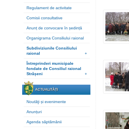
Regulament de activitate
Comisii consultative
Anunț de convocare în ședință
Organigrama Consiliului raional
Subdiviziunile Consiliului
raional
+
Întreprinderi municipale
fondate de Consiliul raional
Strășeni
+
ACTUALITĂȚI
Noutăţi și evenimente
Anunțuri
Agenda săptămânii