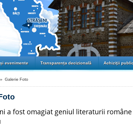
 și evenimente
Transparența decizională
Achiziţii publi
 Galerie Foto
Foto
ni a fost omagiat geniul literaturii române
u