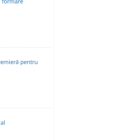
la formare
remieră pentru
al