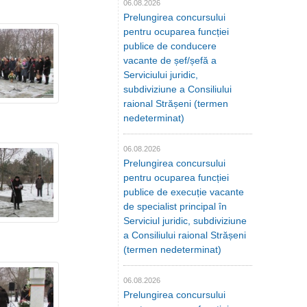
06.08.2026
Prelungirea concursului
pentru ocuparea funcției
publice de conducere
vacante de șef/șefă a
Serviciului juridic,
subdiviziune a Consiliului
raional Strășeni (termen
nedeterminat)
06.08.2026
Prelungirea concursului
pentru ocuparea funcției
publice de execuție vacante
de specialist principal în
Serviciul juridic, subdiviziune
a Consiliului raional Strășeni
(termen nedeterminat)
06.08.2026
Prelungirea concursului