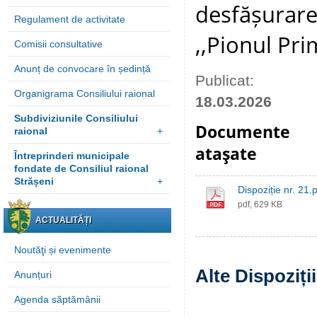
desfășurare
Regulament de activitate
,,Pionul Pri
Comisii consultative
Anunț de convocare în ședință
Publicat:
Organigrama Consiliului raional
18.03.2026
Subdiviziunile Consiliului
Documente
raional
+
ataşate
Întreprinderi municipale
fondate de Consiliul raional
Strășeni
+
Dispoziție nr. 21.
pdf, 629 KB
ACTUALITĂȚI
Noutăţi și evenimente
Alte Dispoziți
Anunțuri
Agenda săptămânii