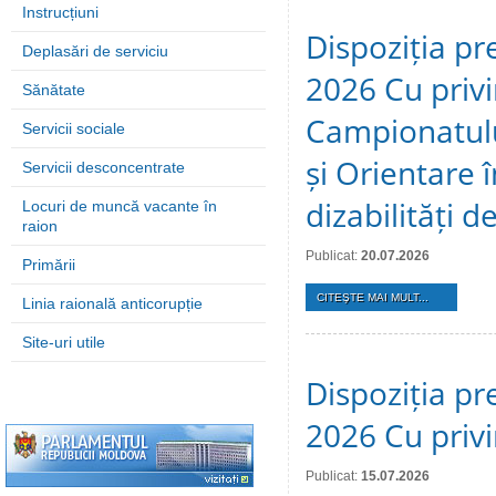
Instrucțiuni
Dispoziția pre
Deplasări de serviciu
2026 Cu privi
Sănătate
Campionatulu
Servicii sociale
și Orientare 
Servicii desconcentrate
dizabilități 
Locuri de muncă vacante în
raion
Publicat:
20.07.2026
Primării
CITEŞTE MAI MULT...
Linia raională anticorupție
Site-uri utile
Dispoziția pre
2026 Cu privi
Publicat:
15.07.2026