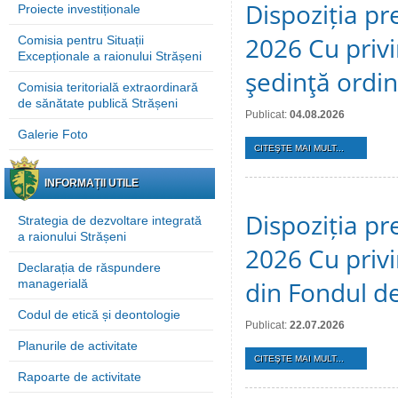
Dispoziția pre
Proiecte investiționale
2026 Cu privi
Comisia pentru Situații
Excepționale a raionului Strășeni
şedinţă ordi
Comisia teritorială extraordinară
de sănătate publică Strășeni
Publicat:
04.08.2026
Galerie Foto
CITEŞTE MAI MULT...
INFORMAȚII UTILE
Dispoziția pre
Strategia de dezvoltare integrată
a raionului Strășeni
2026 Cu privi
Declarația de răspundere
din Fondul de
managerială
Codul de etică și deontologie
Publicat:
22.07.2026
Planurile de activitate
CITEŞTE MAI MULT...
Rapoarte de activitate