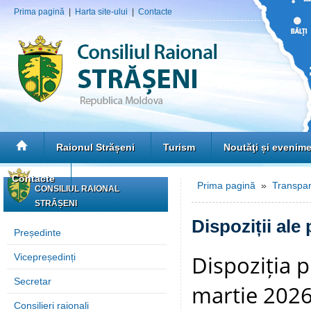
Prima pagină
|
Harta site-ului
|
Contacte
Raionul Strășeni
Turism
Noutăţi și evenim
Contacte
Prima pagină
»
Transpar
CONSILIUL RAIONAL
STRĂȘENI
Dispoziții ale
Președinte
Dispoziția p
Vicepreședinți
Secretar
martie 2026 
Consilieri raionali