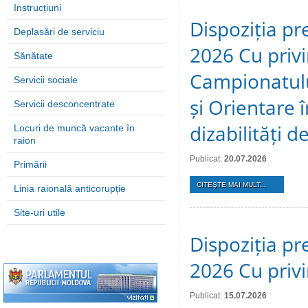
Instrucțiuni
Dispoziția pre
Deplasări de serviciu
2026 Cu privi
Sănătate
Campionatulu
Servicii sociale
și Orientare 
Servicii desconcentrate
dizabilități 
Locuri de muncă vacante în
raion
Publicat:
20.07.2026
Primării
CITEŞTE MAI MULT...
Linia raională anticorupție
Site-uri utile
Dispoziția pre
2026 Cu privi
Publicat:
15.07.2026