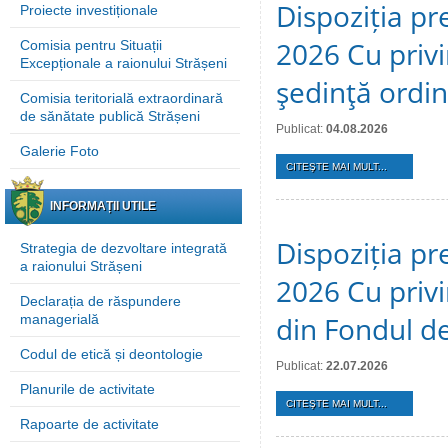
Dispoziția pre
Proiecte investiționale
2026 Cu privi
Comisia pentru Situații
Excepționale a raionului Strășeni
şedinţă ordi
Comisia teritorială extraordinară
de sănătate publică Strășeni
Publicat:
04.08.2026
Galerie Foto
CITEŞTE MAI MULT...
INFORMAȚII UTILE
Dispoziția pre
Strategia de dezvoltare integrată
a raionului Strășeni
2026 Cu privi
Declarația de răspundere
din Fondul de
managerială
Codul de etică și deontologie
Publicat:
22.07.2026
Planurile de activitate
CITEŞTE MAI MULT...
Rapoarte de activitate