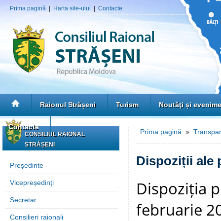
Prima pagină
|
Harta site-ului
|
Contacte
Raionul Strășeni
Turism
Noutăţi și evenim
Contacte
Prima pagină
»
Transpar
CONSILIUL RAIONAL
STRĂȘENI
Dispoziții ale
Președinte
Dispoziția p
Vicepreședinți
Secretar
februarie 2
Consilieri raionali