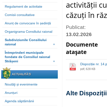
activității 
Regulament de activitate
căzuți în ră
Comisii consultative
Anunț de convocare în ședință
Publicat:
Organigrama Consiliului raional
13.02.2026
Subdiviziunile Consiliului
Documente
raional
+
ataşate
Întreprinderi municipale
fondate de Consiliul raional
Strășeni
+
Dispoziție nr. 14.
pdf, 628 KB
ACTUALITĂȚI
Noutăţi și evenimente
Alte Dispoziți
Anunțuri
Agenda săptămânii