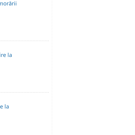
morării
re la
e la