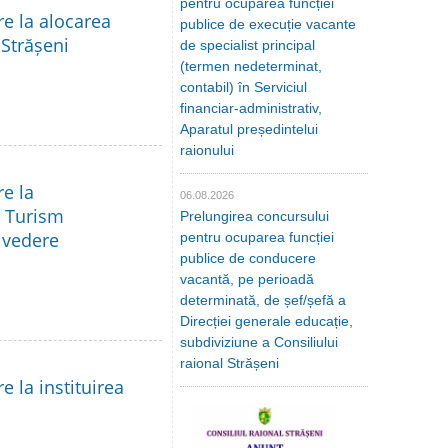
pentru ocuparea funcției
re la alocarea
publice de execuție vacante
 Strășeni
de specialist principal
(termen nedeterminat,
contabil) în Serviciul
financiar-administrativ,
Aparatul președintelui
raionului
re la
06.08.2026
a Turism
Prelungirea concursului
e vedere
pentru ocuparea funcției
publice de conducere
vacantă, pe perioadă
determinată, de șef/șefă a
Direcției generale educație,
subdiviziune a Consiliului
raional Strășeni
e la instituirea