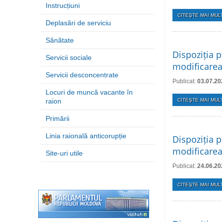
Instrucțiuni
CITEŞTE MAI MULT
Deplasări de serviciu
Sănătate
Dispoziția p
Servicii sociale
modificarea
Servicii desconcentrate
Publicat:
03.07.20
Locuri de muncă vacante în
raion
CITEŞTE MAI MULT
Primării
Linia raională anticorupție
Dispoziția p
modificarea 
Site-uri utile
Publicat:
24.06.20
CITEŞTE MAI MULT