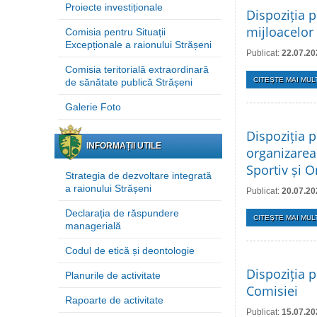
Proiecte investiționale
Dispoziția p
mijloacelor 
Comisia pentru Situații
Excepționale a raionului Strășeni
Publicat:
22.07.20
Comisia teritorială extraordinară
CITEŞTE MAI MULT
de sănătate publică Strășeni
Galerie Foto
Dispoziția p
INFORMAȚII UTILE
organizarea
Sportiv și O
Strategia de dezvoltare integrată
a raionului Strășeni
Publicat:
20.07.20
Declarația de răspundere
CITEŞTE MAI MULT
managerială
Codul de etică și deontologie
Dispoziția p
Planurile de activitate
Comisiei
Rapoarte de activitate
Publicat:
15.07.20