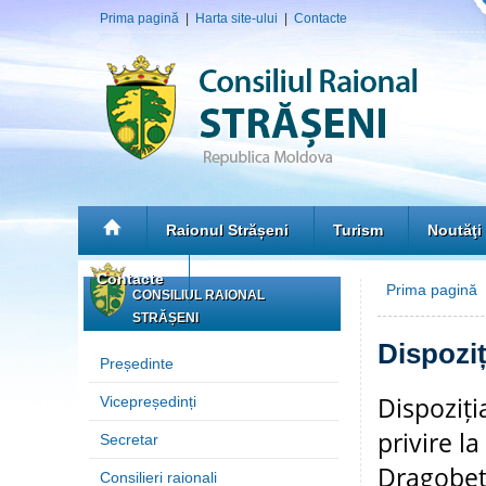
Prima pagină
|
Harta site-ului
|
Contacte
Raionul Strășeni
Turism
Noutăţi
Contacte
Prima pagină
CONSILIUL RAIONAL
STRĂȘENI
Dispoziț
Președinte
Dispoziți
Vicepreședinți
privire l
Secretar
Dragobet
Consilieri raionali