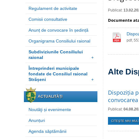
Regulament de activitate
Publicat:
13.02.20
Comisii consultative
Documente at
Anunț de convocare în ședință
Dispoz
pdf, 5
Organigrama Consiliului raional
Subdiviziunile Consiliului
raional
+
Întreprinderi municipale
Alte Dis
fondate de Consiliul raional
Strășeni
+
Dispoziția p
ACTUALITĂȚI
convocarea 
Noutăţi și evenimente
Publicat:
04.08.20
Anunțuri
CITEŞTE MAI MULT
Agenda săptămânii