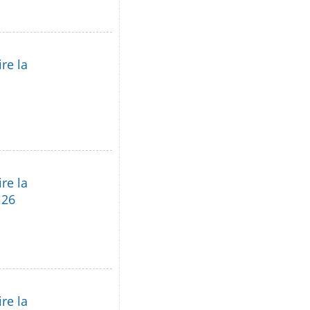
re la
re la
 26
re la