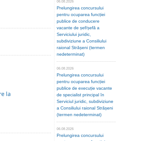
06.08.2026
Prelungirea concursului
pentru ocuparea funcției
publice de conducere
vacante de șef/șefă a
Serviciului juridic,
subdiviziune a Consiliului
raional Strășeni (termen
nedeterminat)
06.08.2026
Prelungirea concursului
pentru ocuparea funcției
publice de execuție vacante
re la
de specialist principal în
Serviciul juridic, subdiviziune
a Consiliului raional Strășeni
(termen nedeterminat)
06.08.2026
Prelungirea concursului