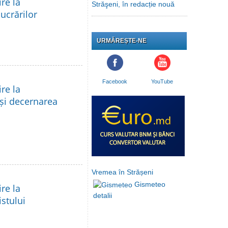
re la
Străşeni, în redacție nouă
lucrărilor
URMĂREȘTE-NE
Facebook
YouTube
re la
 și decernarea
Vremea în Strășeni
Gismeteo
re la
detalii
istului