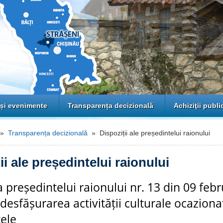
 și evenimente
Transparența decizională
Achiziţii publi
»
Transparența decizională
» Dispoziții ale președintelui raionului
ii ale președintelui raionului
a președintelui raionului nr. 13 din 09 feb
a desfășurarea activității culturale ocaziona
ele