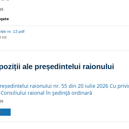
26
aşate
iție nr. 13.pdf
53 KB
poziții ale președintelui raionului
reședintelui raionului nr. 55 din 20 iulie 2026 Cu privi
Consiliului raional în şedinţă ordinară
26
...