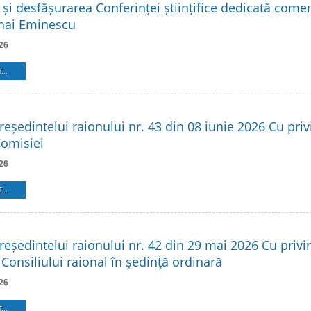
 și desfășurarea Conferinței științifice dedicată come
hai Eminescu
26
...
reședintelui raionului nr. 43 din 08 iunie 2026 Cu privi
Comisiei
26
...
reședintelui raionului nr. 42 din 29 mai 2026 Cu privir
Consiliului raional în şedinţă ordinară
26
...