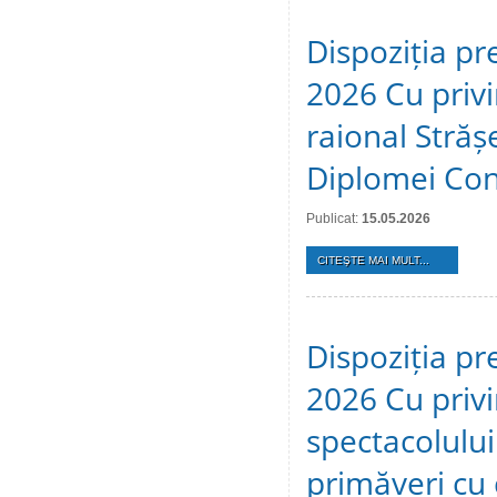
Dispoziția pr
2026 Cu privir
raional Stră
Diplomei Cons
Publicat:
15.05.2026
CITEŞTE MAI MULT...
Dispoziția pr
2026 Cu privi
spectacolulu
primăveri cu c