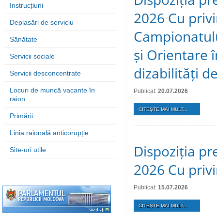
Instrucțiuni
2026 Cu privi
Deplasări de serviciu
Campionatulu
Sănătate
și Orientare 
Servicii sociale
dizabilități 
Servicii desconcentrate
Locuri de muncă vacante în
Publicat:
20.07.2026
raion
CITEŞTE MAI MULT...
Primării
Linia raională anticorupție
Dispoziția pre
Site-uri utile
2026 Cu privi
Publicat:
15.07.2026
CITEŞTE MAI MULT...