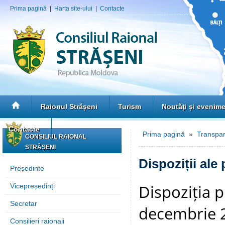
Prima pagină
|
Harta site-ului
|
Contacte
Raionul Strășeni
Turism
Noutăţi și evenim
Contacte
Prima pagină
»
Transpar
CONSILIUL RAIONAL
STRĂȘENI
Dispoziții ale
Președinte
Dispoziția p
Vicepreședinți
Secretar
decembrie 2
Consilieri raionali