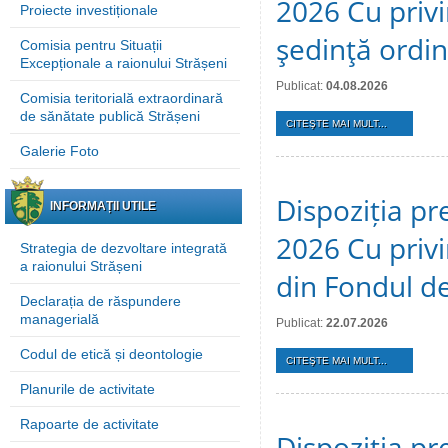
2026 Cu privi
Proiecte investiționale
şedinţă ordi
Comisia pentru Situații
Excepționale a raionului Strășeni
Publicat:
04.08.2026
Comisia teritorială extraordinară
de sănătate publică Strășeni
CITEŞTE MAI MULT...
Galerie Foto
Dispoziția pre
INFORMAȚII UTILE
2026 Cu privi
Strategia de dezvoltare integrată
a raionului Strășeni
din Fondul de
Declarația de răspundere
managerială
Publicat:
22.07.2026
Codul de etică și deontologie
CITEŞTE MAI MULT...
Planurile de activitate
Rapoarte de activitate
Dispoziția pre