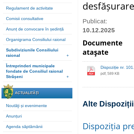
desfășurare
Regulament de activitate
Comisii consultative
Publicat:
Anunț de convocare în ședință
10.12.2025
Organigrama Consiliului raional
Documente
Subdiviziunile Consiliului
ataşate
raional
+
Întreprinderi municipale
Dispoziție nr. 101
fondate de Consiliul raional
pdf, 589 KB
Strășeni
+
ACTUALITĂȚI
Alte Dispoziți
Noutăţi și evenimente
Anunțuri
Dispoziția pre
Agenda săptămânii