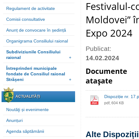
Festivalul-c
Regulament de activitate
Moldovei” î
Comisii consultative
Expo 2024
Anunț de convocare în ședință
Organigrama Consiliului raional
Publicat:
Subdiviziunile Consiliului
14.02.2024
raional
+
Întreprinderi municipale
Documente
fondate de Consiliul raional
ataşate
Strășeni
+
Dispoziție nr. 17.
ACTUALITĂȚI
pdf, 604 KB
Noutăţi și evenimente
Anunțuri
Agenda săptămânii
Alte Dispoziți