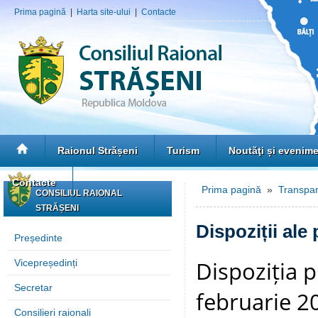
Prima pagină
|
Harta site-ului
|
Contacte
Raionul Strășeni
Turism
Noutăţi și evenim
Contacte
Prima pagină
»
Transpar
CONSILIUL RAIONAL
STRĂȘENI
Dispoziții ale
Președinte
Dispoziția p
Vicepreședinți
Secretar
februarie 20
Consilieri raionali