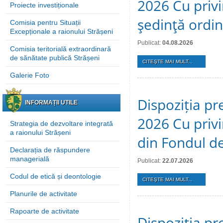
2026 Cu privi
Proiecte investiționale
şedinţă ordi
Comisia pentru Situații
Excepționale a raionului Strășeni
Publicat:
04.08.2026
Comisia teritorială extraordinară
de sănătate publică Strășeni
CITEŞTE MAI MULT...
Galerie Foto
Dispoziția pre
INFORMAȚII UTILE
2026 Cu privi
Strategia de dezvoltare integrată
a raionului Strășeni
din Fondul de
Declarația de răspundere
managerială
Publicat:
22.07.2026
Codul de etică și deontologie
CITEŞTE MAI MULT...
Planurile de activitate
Rapoarte de activitate
Dispoziția pre