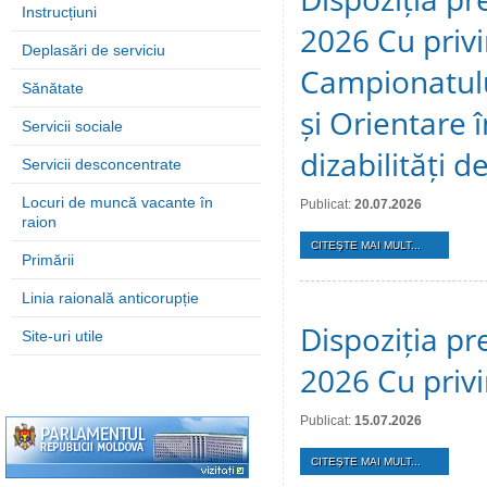
Instrucțiuni
2026 Cu privi
Deplasări de serviciu
Campionatulu
Sănătate
și Orientare 
Servicii sociale
dizabilități 
Servicii desconcentrate
Locuri de muncă vacante în
Publicat:
20.07.2026
raion
CITEŞTE MAI MULT...
Primării
Linia raională anticorupție
Dispoziția pre
Site-uri utile
2026 Cu privi
Publicat:
15.07.2026
CITEŞTE MAI MULT...