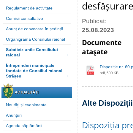
desfășurare
Regulament de activitate
Comisii consultative
Publicat:
Anunț de convocare în ședință
25.08.2023
Organigrama Consiliului raional
Documente
Subdiviziunile Consiliului
ataşate
raional
+
Întreprinderi municipale
Dispoziție nr. 60.
fondate de Consiliul raional
pdf, 509 KB
Strășeni
+
ACTUALITĂȚI
Alte Dispoziți
Noutăţi și evenimente
Anunțuri
Dispoziția pre
Agenda săptămânii