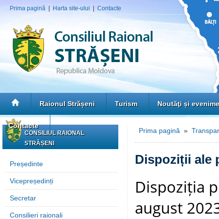
Prima pagină
|
Harta site-ului
|
Contacte
Raionul Strășeni
Turism
Noutăţi și evenim
Contacte
Prima pagină
»
Transpar
CONSILIUL RAIONAL
STRĂȘENI
Dispoziții ale
Președinte
Dispoziția p
Vicepreședinți
Secretar
august 2023 
Consilieri raionali