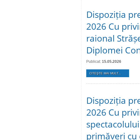
Dispoziția pr
2026 Cu privir
raional Stră
Diplomei Cons
Publicat:
15.05.2026
CITEŞTE MAI MULT...
Dispoziția pr
2026 Cu privi
spectacolulu
primăveri cu c