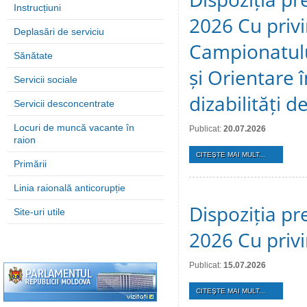
Instrucțiuni
2026 Cu privi
Deplasări de serviciu
Campionatulu
Sănătate
și Orientare 
Servicii sociale
dizabilități 
Servicii desconcentrate
Locuri de muncă vacante în
Publicat:
20.07.2026
raion
CITEŞTE MAI MULT...
Primării
Linia raională anticorupție
Dispoziția pre
Site-uri utile
2026 Cu privi
Publicat:
15.07.2026
CITEŞTE MAI MULT...