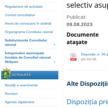
selectiv asu
Regulament de activitate
Comisii consultative
Publicat:
Anunț de convocare în ședință
09.08.2023
Organigrama Consiliului raional
Documente
Subdiviziunile Consiliului
ataşate
raional
+
Întreprinderi municipale
Dispoziție nr. 56.
fondate de Consiliul raional
pdf, 542 KB
Strășeni
+
ACTUALITĂȚI
Alte Dispoziți
Noutăţi și evenimente
Anunțuri
Dispoziția pre
Agenda săptămânii