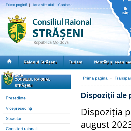
Prima pagină
|
Harta site-ului
|
Contacte
Raionul Strășeni
Turism
Noutăţi și evenim
Contacte
Prima pagină
»
Transpar
CONSILIUL RAIONAL
STRĂȘENI
Dispoziții ale
Președinte
Dispoziția p
Vicepreședinți
Secretar
august 2023 
Consilieri raionali