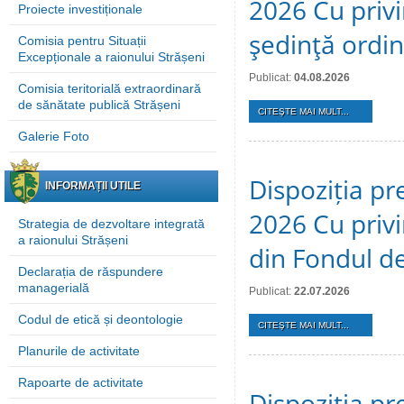
2026 Cu privi
Proiecte investiționale
şedinţă ordi
Comisia pentru Situații
Excepționale a raionului Strășeni
Publicat:
04.08.2026
Comisia teritorială extraordinară
de sănătate publică Strășeni
CITEŞTE MAI MULT...
Galerie Foto
Dispoziția pre
INFORMAȚII UTILE
2026 Cu privi
Strategia de dezvoltare integrată
a raionului Strășeni
din Fondul de
Declarația de răspundere
managerială
Publicat:
22.07.2026
Codul de etică și deontologie
CITEŞTE MAI MULT...
Planurile de activitate
Rapoarte de activitate
Dispoziția pre