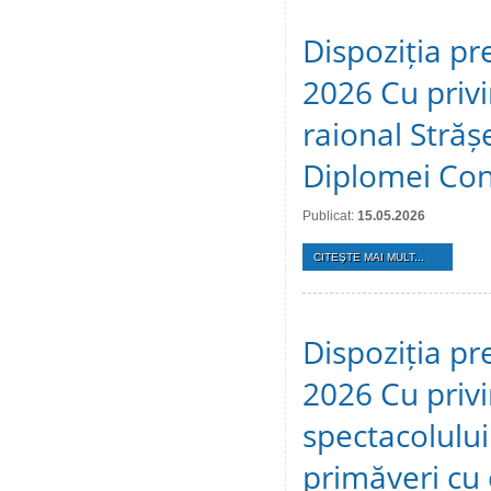
Dispoziția pr
2026 Cu privir
raional Stră
Diplomei Cons
Publicat:
15.05.2026
CITEŞTE MAI MULT...
Dispoziția pr
2026 Cu privi
spectacolulu
primăveri cu c