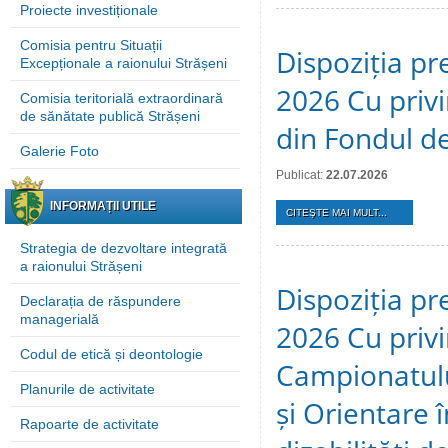
Proiecte investiționale
Comisia pentru Situații
Dispoziția pre
Excepționale a raionului Strășeni
2026 Cu privi
Comisia teritorială extraordinară
de sănătate publică Strășeni
din Fondul de
Galerie Foto
Publicat:
22.07.2026
INFORMAȚII UTILE
CITEŞTE MAI MULT...
Strategia de dezvoltare integrată
a raionului Strășeni
Dispoziția pre
Declarația de răspundere
managerială
2026 Cu privi
Codul de etică și deontologie
Campionatulu
Planurile de activitate
și Orientare 
Rapoarte de activitate