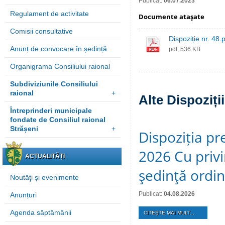
Publicat:
06.07.2023
Regulament de activitate
Documente ataşate
Comisii consultative
Dispoziție nr. 48.
Anunț de convocare în ședință
pdf, 536 KB
Organigrama Consiliului raional
Subdiviziunile Consiliului
raional
+
Alte Dispoziți
Întreprinderi municipale
fondate de Consiliul raional
Strășeni
+
Dispoziția pre
2026 Cu privi
ACTUALITĂȚI
şedinţă ordi
Noutăţi și evenimente
Publicat:
04.08.2026
Anunțuri
Agenda săptămânii
CITEŞTE MAI MULT...