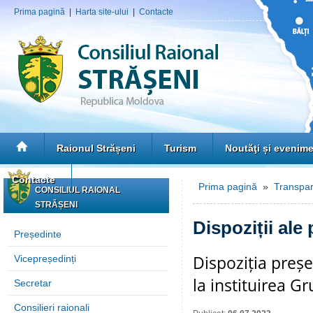
Prima pagină
|
Harta site-ului
|
Contacte
Raionul Strășeni
Turism
Noutăţi și evenim
Contacte
Prima pagină
»
Transpar
CONSILIUL RAIONAL
STRĂȘENI
Dispoziții ale
Președinte
Dispoziția preșe
Vicepreședinți
la instituirea G
Secretar
Consilieri raionali