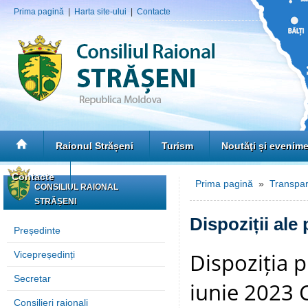
Prima pagină
|
Harta site-ului
|
Contacte
Raionul Strășeni
Turism
Noutăţi și evenim
Contacte
Prima pagină
»
Transpar
CONSILIUL RAIONAL
STRĂȘENI
Dispoziții ale
Președinte
Dispoziția p
Vicepreședinți
Secretar
iunie 2023 C
Consilieri raionali