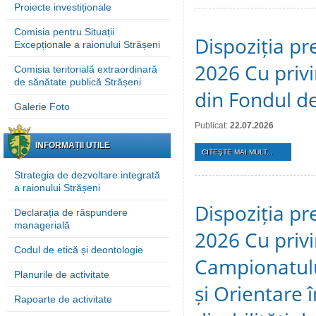
Proiecte investiționale
Comisia pentru Situații
Dispoziția pre
Excepționale a raionului Strășeni
2026 Cu privi
Comisia teritorială extraordinară
de sănătate publică Strășeni
din Fondul de
Galerie Foto
Publicat:
22.07.2026
INFORMAȚII UTILE
CITEŞTE MAI MULT...
Strategia de dezvoltare integrată
a raionului Strășeni
Dispoziția pre
Declarația de răspundere
managerială
2026 Cu privi
Codul de etică și deontologie
Campionatulu
Planurile de activitate
și Orientare 
Rapoarte de activitate