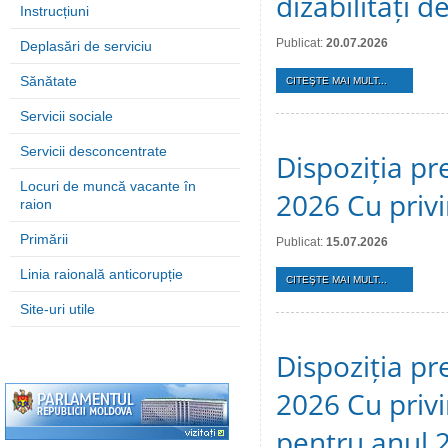
dizabilități 
Instrucțiuni
Publicat:
20.07.2026
Deplasări de serviciu
Sănătate
CITEŞTE MAI MULT...
Servicii sociale
Servicii desconcentrate
Dispoziția pre
Locuri de muncă vacante în
2026 Cu privi
raion
Primării
Publicat:
15.07.2026
Linia raională anticorupție
CITEŞTE MAI MULT...
Site-uri utile
Dispoziția pre
2026 Cu privi
pentru anul 