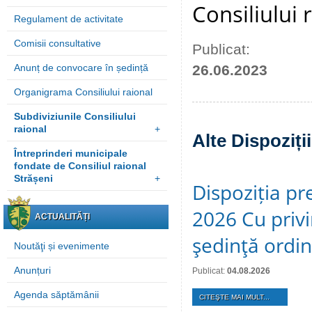
Consiliului
Regulament de activitate
Comisii consultative
Publicat:
Anunț de convocare în ședință
26.06.2023
Organigrama Consiliului raional
Subdiviziunile Consiliului
raional
+
Alte Dispoziți
Întreprinderi municipale
fondate de Consiliul raional
Strășeni
+
Dispoziția pre
2026 Cu privi
ACTUALITĂȚI
şedinţă ordi
Noutăţi și evenimente
Anunțuri
Publicat:
04.08.2026
Agenda săptămânii
CITEŞTE MAI MULT...