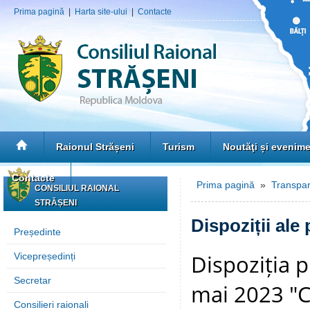
Prima pagină
|
Harta site-ului
|
Contacte
Raionul Strășeni
Turism
Noutăţi și evenim
Contacte
Prima pagină
»
Transpar
CONSILIUL RAIONAL
STRĂȘENI
Dispoziții ale
Președinte
Dispoziția p
Vicepreședinți
Secretar
mai 2023 "C
Consilieri raionali