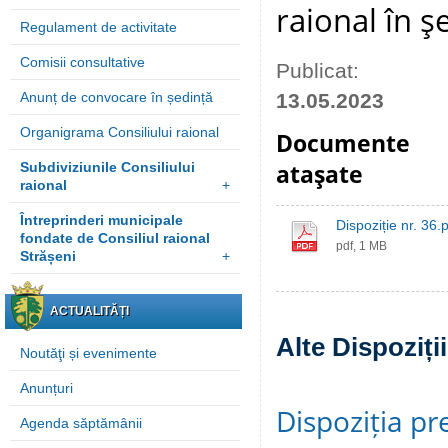
raional în ş
Regulament de activitate
Comisii consultative
Publicat:
Anunț de convocare în ședință
13.05.2023
Organigrama Consiliului raional
Documente
Subdiviziunile Consiliului
ataşate
raional
+
Întreprinderi municipale
Dispoziție nr. 36.
fondate de Consiliul raional
pdf, 1 MB
Strășeni
+
ACTUALITĂȚI
Alte Dispoziți
Noutăţi și evenimente
Anunțuri
Dispoziția pre
Agenda săptămânii