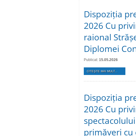
Dispoziția pr
2026 Cu privir
raional Stră
Diplomei Cons
Publicat:
15.05.2026
CITEŞTE MAI MULT...
Dispoziția pr
2026 Cu privi
spectacolulu
primăveri cu c