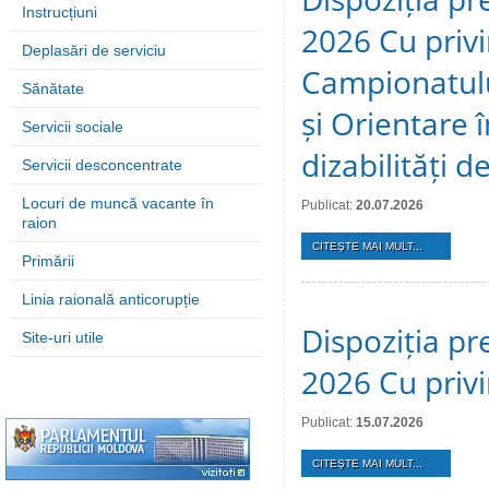
Instrucțiuni
2026 Cu privi
Deplasări de serviciu
Campionatulu
Sănătate
și Orientare 
Servicii sociale
dizabilități 
Servicii desconcentrate
Locuri de muncă vacante în
Publicat:
20.07.2026
raion
CITEŞTE MAI MULT...
Primării
Linia raională anticorupție
Dispoziția pre
Site-uri utile
2026 Cu privi
Publicat:
15.07.2026
CITEŞTE MAI MULT...