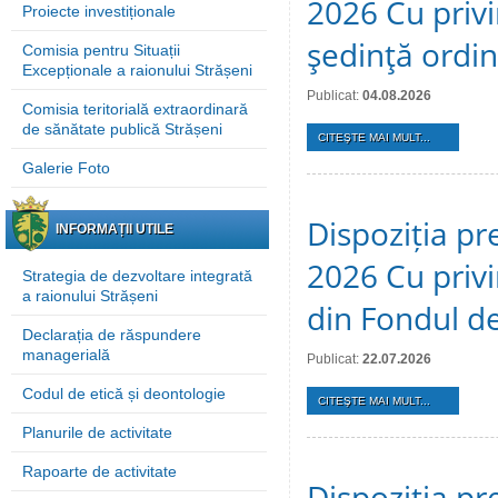
2026 Cu privi
Proiecte investiționale
şedinţă ordi
Comisia pentru Situații
Excepționale a raionului Strășeni
Publicat:
04.08.2026
Comisia teritorială extraordinară
de sănătate publică Strășeni
CITEŞTE MAI MULT...
Galerie Foto
Dispoziția pre
INFORMAȚII UTILE
2026 Cu privi
Strategia de dezvoltare integrată
a raionului Strășeni
din Fondul de
Declarația de răspundere
managerială
Publicat:
22.07.2026
Codul de etică și deontologie
CITEŞTE MAI MULT...
Planurile de activitate
Rapoarte de activitate
Dispoziția pre