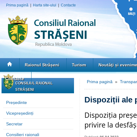
Prima pagină
|
Harta site-ului
|
Contacte
Raionul Strășeni
Turism
Noutăţi și evenim
Contacte
Prima pagină
»
Transpar
CONSILIUL RAIONAL
STRĂȘENI
Dispoziții ale
Președinte
Dispoziția preșe
Vicepreședinți
privire la desfă
Secretar
Consilieri raionali