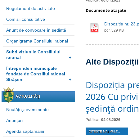
Publicat:
06.04.2023
Regulament de activitate
Documente ataşate
Comisii consultative
Dispoziție nr. 23.
Anunț de convocare în ședință
pdf, 529 KB
Organigrama Consiliului raional
Subdiviziunile Consiliului
raional
+
Alte Dispoziți
Întreprinderi municipale
fondate de Consiliul raional
Strășeni
+
Dispoziția pre
2026 Cu privi
ACTUALITĂȚI
şedinţă ordi
Noutăţi și evenimente
Publicat:
04.08.2026
Anunțuri
Agenda săptămânii
CITEŞTE MAI MULT...