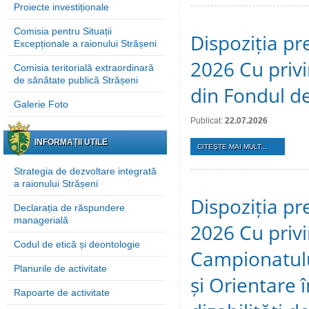
Proiecte investiționale
Comisia pentru Situații
Dispoziția pre
Excepționale a raionului Strășeni
2026 Cu privi
Comisia teritorială extraordinară
de sănătate publică Strășeni
din Fondul de
Galerie Foto
Publicat:
22.07.2026
INFORMAȚII UTILE
CITEŞTE MAI MULT...
Strategia de dezvoltare integrată
a raionului Strășeni
Dispoziția pre
Declarația de răspundere
managerială
2026 Cu privi
Codul de etică și deontologie
Campionatulu
Planurile de activitate
și Orientare 
Rapoarte de activitate