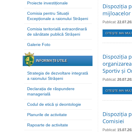
Proiecte investiționale
Dispoziția p
mijloacelor 
Comisia pentru Situații
Excepționale a raionului Strășeni
Publicat:
22.07.20
Comisia teritorială extraordinară
CITEŞTE MAI MULT
de sănătate publică Strășeni
Galerie Foto
Dispoziția p
INFORMAȚII UTILE
organizarea
Sportiv și O
Strategia de dezvoltare integrată
a raionului Strășeni
Publicat:
20.07.20
Declarația de răspundere
CITEŞTE MAI MULT
managerială
Codul de etică și deontologie
Dispoziția p
Planurile de activitate
Comisiei
Rapoarte de activitate
Publicat:
15.07.20