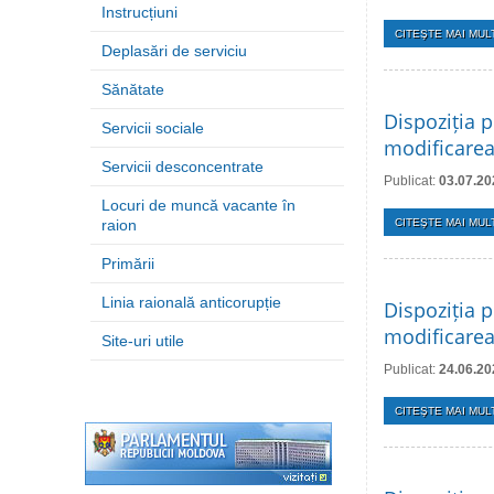
Instrucțiuni
CITEŞTE MAI MULT
Deplasări de serviciu
Sănătate
Dispoziția p
Servicii sociale
modificarea
Servicii desconcentrate
Publicat:
03.07.20
Locuri de muncă vacante în
raion
CITEŞTE MAI MULT
Primării
Linia raională anticorupție
Dispoziția p
modificarea 
Site-uri utile
Publicat:
24.06.20
CITEŞTE MAI MULT