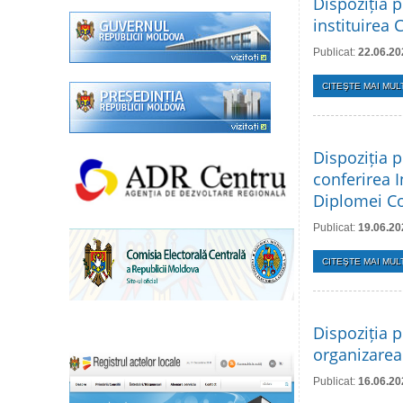
Dispoziția p
instituirea 
Publicat:
22.06.20
CITEŞTE MAI MULT
Dispoziția p
conferirea 
Diplomei Con
Publicat:
19.06.20
CITEŞTE MAI MULT
Dispoziția p
organizarea 
Publicat:
16.06.20