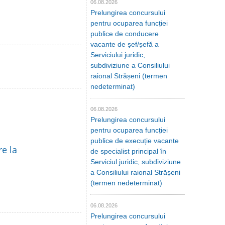
06.08.2026
Prelungirea concursului
pentru ocuparea funcției
publice de conducere
vacante de șef/șefă a
Serviciului juridic,
subdiviziune a Consiliului
raional Strășeni (termen
nedeterminat)
06.08.2026
Prelungirea concursului
pentru ocuparea funcției
publice de execuție vacante
re la
de specialist principal în
Serviciul juridic, subdiviziune
a Consiliului raional Strășeni
(termen nedeterminat)
06.08.2026
Prelungirea concursului