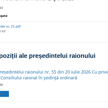
23
aşate
iție nr, 21.pdf
28 KB
poziții ale președintelui raionului
reședintelui raionului nr. 55 din 20 iulie 2026 Cu privi
Consiliului raional în şedinţă ordinară
26
...