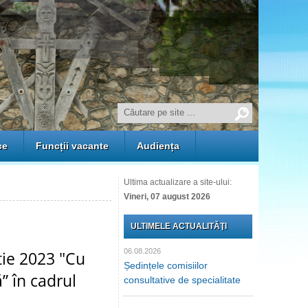
ce
Funcții vacante
Audiența
Ultima actualizare a site-ului:
Vineri, 07 august 2026
ULTIMELE ACTUALITĂŢI
06.08.2026
tie 2023 "Cu
Ședințele comisiilor
” în cadrul
consultative de specialitate