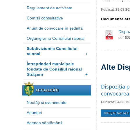
Regulament de activitate
Publicat:
29.03.20
Comisii consultative
Documente at
Anunț de convocare în ședință
Dispoz
pdf, 5
Organigrama Consiliului raional
Subdiviziunile Consiliului
raional
+
Întreprinderi municipale
Alte Dis
fondate de Consiliul raional
Strășeni
+
Dispoziția p
ACTUALITĂȚI
convocarea 
Noutăţi și evenimente
Publicat:
04.08.20
Anunțuri
CITEŞTE MAI MULT
Agenda săptămânii