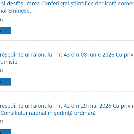
 și desfășurarea Conferinței științifice dedicată come
hai Eminescu
26
...
reședintelui raionului nr. 43 din 08 iunie 2026 Cu privi
Comisiei
26
...
reședintelui raionului nr. 42 din 29 mai 2026 Cu privir
Consiliului raional în şedinţă ordinară
26
...