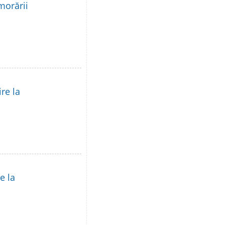
morării
re la
e la