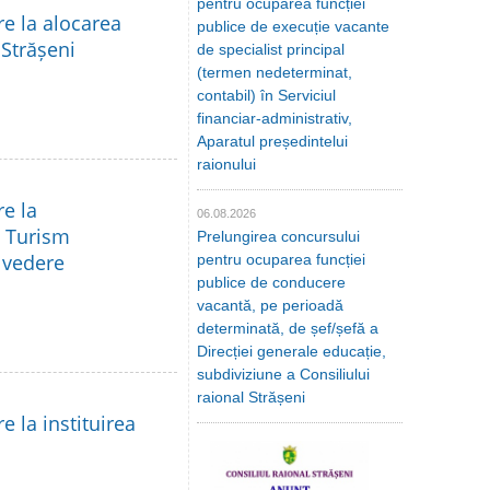
pentru ocuparea funcției
re la alocarea
publice de execuție vacante
 Strășeni
de specialist principal
(termen nedeterminat,
contabil) în Serviciul
financiar-administrativ,
Aparatul președintelui
raionului
re la
06.08.2026
a Turism
Prelungirea concursului
e vedere
pentru ocuparea funcției
publice de conducere
vacantă, pe perioadă
determinată, de șef/șefă a
Direcției generale educație,
subdiviziune a Consiliului
raional Strășeni
e la instituirea