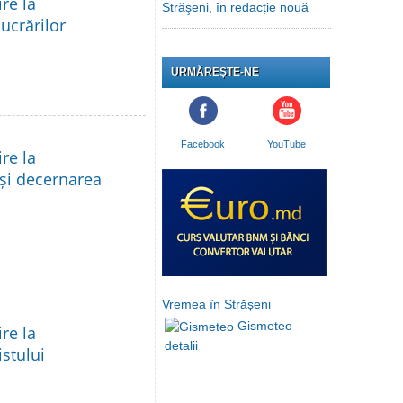
re la
Străşeni, în redacție nouă
lucrărilor
URMĂREȘTE-NE
Facebook
YouTube
re la
 și decernarea
Vremea în Strășeni
Gismeteo
re la
detalii
istului