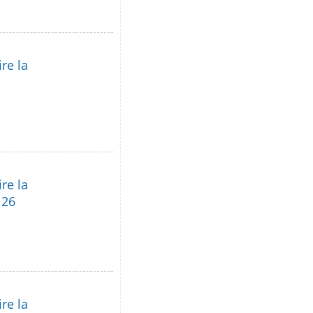
re la
re la
 26
re la