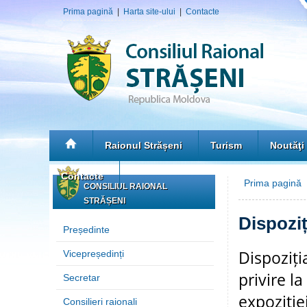
Prima pagină
|
Harta site-ului
|
Contacte
Raionul Strășeni
Turism
Noutăţi
Contacte
Prima pagină
CONSILIUL RAIONAL
STRĂȘENI
Dispoziț
Președinte
Dispoziți
Vicepreședinți
privire l
Secretar
expoziție
Consilieri raionali