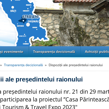
 și evenimente
Transparența decizională
Achiziţii publi
»
Transparența decizională
» Dispoziții ale președintelui raionului
ii ale președintelui raionului
a președintelui raionului nr. 21 din 29 mar
a participarea la proiectul ”Casa Părintească
i Tourism & Travel Expo 2023"