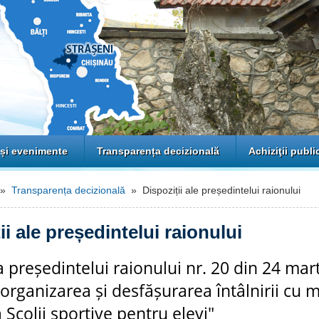
 și evenimente
Transparența decizională
Achiziţii publi
»
Transparența decizională
» Dispoziții ale președintelui raionului
ii ale președintelui raionului
a președintelui raionului nr. 20 din 24 mar
a organizarea și desfășurarea întâlnirii cu 
a Școlii sportive pentru elevi"