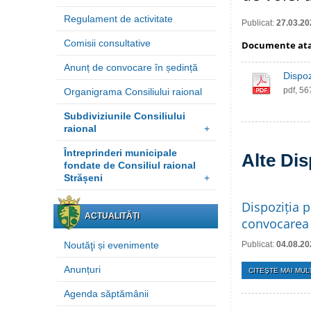
Regulament de activitate
Publicat:
27.03.20
Comisii consultative
Documente at
Anunț de convocare în ședință
Dispoz
pdf, 5
Organigrama Consiliului raional
Subdiviziunile Consiliului
raional
+
Întreprinderi municipale
Alte Dis
fondate de Consiliul raional
Strășeni
+
Dispoziția p
ACTUALITĂȚI
convocarea 
Noutăţi și evenimente
Publicat:
04.08.20
Anunțuri
CITEŞTE MAI MULT
Agenda săptămânii