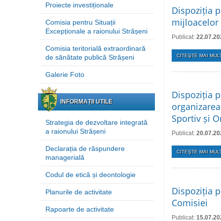
Proiecte investiționale
Dispoziția p
mijloacelor 
Comisia pentru Situații
Excepționale a raionului Strășeni
Publicat:
22.07.20
Comisia teritorială extraordinară
CITEŞTE MAI MULT
de sănătate publică Strășeni
Galerie Foto
Dispoziția p
INFORMAȚII UTILE
organizarea
Sportiv și O
Strategia de dezvoltare integrată
a raionului Strășeni
Publicat:
20.07.20
Declarația de răspundere
CITEŞTE MAI MULT
managerială
Codul de etică și deontologie
Dispoziția p
Planurile de activitate
Comisiei
Rapoarte de activitate
Publicat:
15.07.20