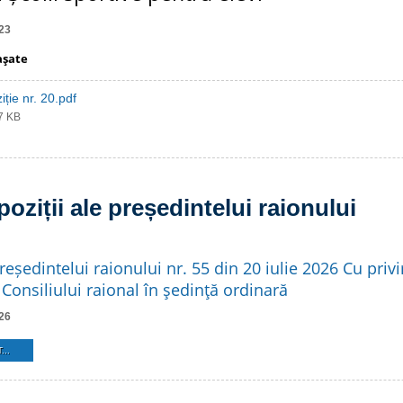
23
aşate
iție nr. 20.pdf
67 KB
poziții ale președintelui raionului
reședintelui raionului nr. 55 din 20 iulie 2026 Cu privi
Consiliului raional în şedinţă ordinară
26
...