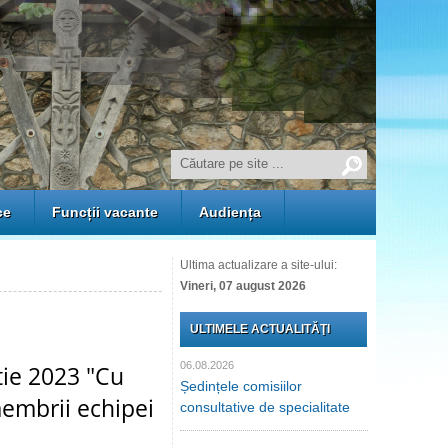
ce
Funcții vacante
Audiența
Ultima actualizare a site-ului:
Vineri, 07 august 2026
ULTIMELE ACTUALITĂŢI
06.08.2026
tie 2023 "Cu
Ședințele comisiilor
membrii echipei
consultative de specialitate