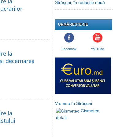
re la
Străşeni, în redacție nouă
lucrărilor
URMĂREȘTE-NE
Facebook
YouTube
re la
 și decernarea
Vremea în Strășeni
Gismeteo
re la
detalii
istului