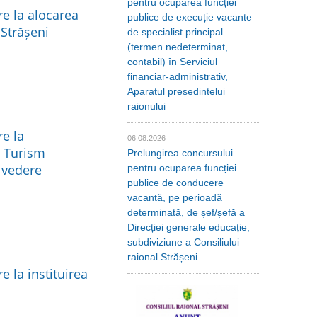
pentru ocuparea funcției
re la alocarea
publice de execuție vacante
 Strășeni
de specialist principal
(termen nedeterminat,
contabil) în Serviciul
financiar-administrativ,
Aparatul președintelui
raionului
re la
06.08.2026
a Turism
Prelungirea concursului
e vedere
pentru ocuparea funcției
publice de conducere
vacantă, pe perioadă
determinată, de șef/șefă a
Direcției generale educație,
subdiviziune a Consiliului
raional Strășeni
e la instituirea