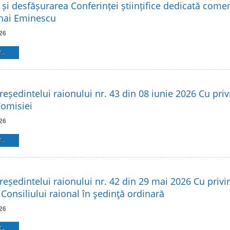
 și desfășurarea Conferinței științifice dedicată come
hai Eminescu
26
...
reședintelui raionului nr. 43 din 08 iunie 2026 Cu privi
Comisiei
26
...
reședintelui raionului nr. 42 din 29 mai 2026 Cu privir
Consiliului raional în şedinţă ordinară
26
...