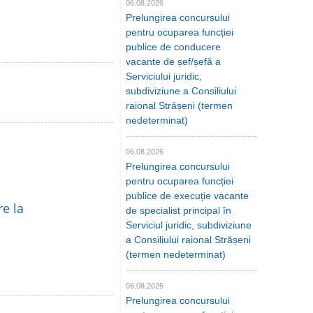
06.08.2026
Prelungirea concursului
pentru ocuparea funcției
publice de conducere
vacante de șef/șefă a
Serviciului juridic,
subdiviziune a Consiliului
raional Strășeni (termen
nedeterminat)
06.08.2026
Prelungirea concursului
pentru ocuparea funcției
publice de execuție vacante
re la
de specialist principal în
Serviciul juridic, subdiviziune
a Consiliului raional Strășeni
(termen nedeterminat)
06.08.2026
Prelungirea concursului