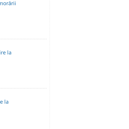
morării
re la
e la