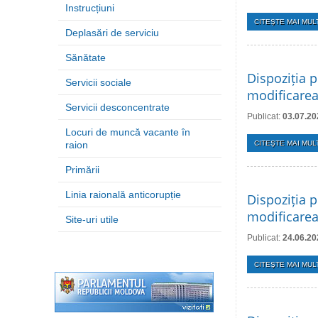
Instrucțiuni
CITEŞTE MAI MULT
Deplasări de serviciu
Sănătate
Dispoziția p
Servicii sociale
modificarea
Servicii desconcentrate
Publicat:
03.07.20
Locuri de muncă vacante în
raion
CITEŞTE MAI MULT
Primării
Linia raională anticorupție
Dispoziția p
modificarea 
Site-uri utile
Publicat:
24.06.20
CITEŞTE MAI MULT