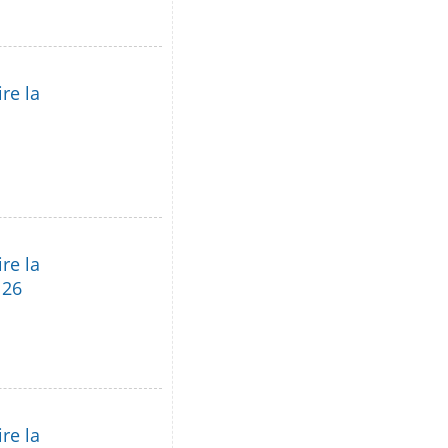
re la
re la
 26
re la