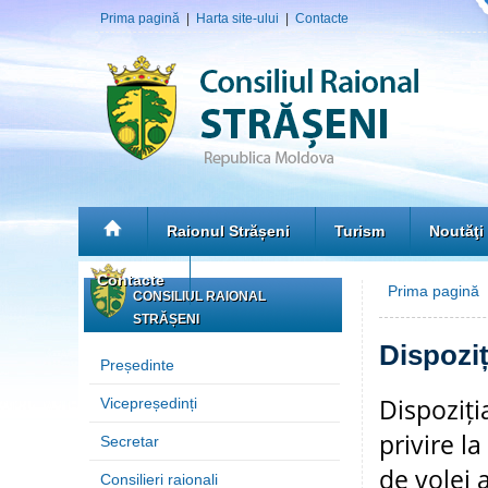
Prima pagină
|
Harta site-ului
|
Contacte
Raionul Strășeni
Turism
Noutăţi
Contacte
Prima pagină
CONSILIUL RAIONAL
STRĂȘENI
Dispoziț
Președinte
Dispoziți
Vicepreședinți
privire l
Secretar
de volei 
Consilieri raionali