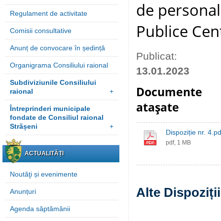
de personal 
Regulament de activitate
Publice Cen
Comisii consultative
Anunț de convocare în ședință
Publicat:
Organigrama Consiliului raional
13.01.2023
Subdiviziunile Consiliului
Documente
raional
+
ataşate
Întreprinderi municipale
fondate de Consiliul raional
Strășeni
+
Dispoziție nr. 4.pd
pdf, 1 MB
ACTUALITĂȚI
Noutăţi și evenimente
Alte Dispoziți
Anunțuri
Agenda săptămânii