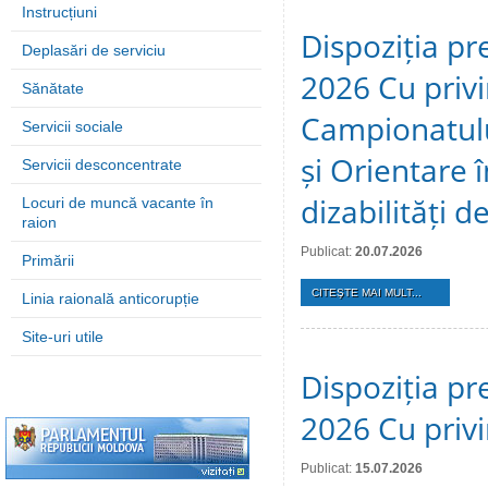
Instrucțiuni
Dispoziția pre
Deplasări de serviciu
2026 Cu privi
Sănătate
Campionatulu
Servicii sociale
și Orientare 
Servicii desconcentrate
dizabilități 
Locuri de muncă vacante în
raion
Publicat:
20.07.2026
Primării
CITEŞTE MAI MULT...
Linia raională anticorupție
Site-uri utile
Dispoziția pre
2026 Cu privi
Publicat:
15.07.2026