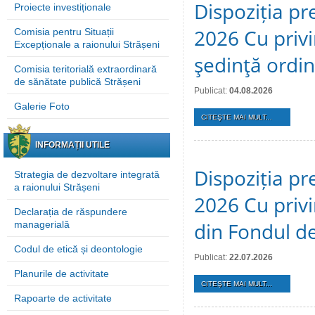
Dispoziția pre
Proiecte investiționale
2026 Cu privi
Comisia pentru Situații
Excepționale a raionului Strășeni
şedinţă ordi
Comisia teritorială extraordinară
de sănătate publică Strășeni
Publicat:
04.08.2026
Galerie Foto
CITEŞTE MAI MULT...
INFORMAȚII UTILE
Dispoziția pre
Strategia de dezvoltare integrată
a raionului Strășeni
2026 Cu privi
Declarația de răspundere
din Fondul de
managerială
Codul de etică și deontologie
Publicat:
22.07.2026
Planurile de activitate
CITEŞTE MAI MULT...
Rapoarte de activitate