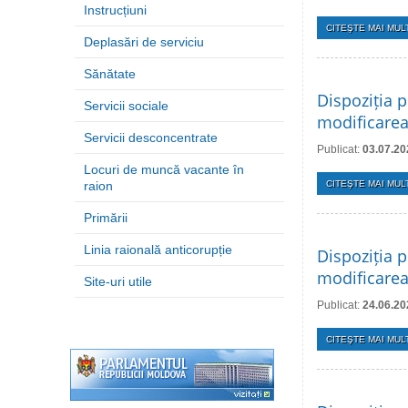
Instrucțiuni
CITEŞTE MAI MULT
Deplasări de serviciu
Sănătate
Dispoziția p
Servicii sociale
modificarea
Servicii desconcentrate
Publicat:
03.07.20
Locuri de muncă vacante în
raion
CITEŞTE MAI MULT
Primării
Linia raională anticorupție
Dispoziția p
modificarea 
Site-uri utile
Publicat:
24.06.20
CITEŞTE MAI MULT