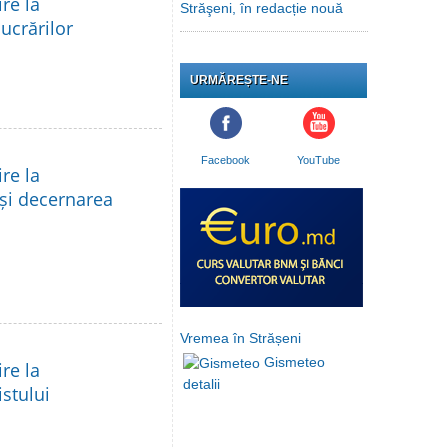
re la
Străşeni, în redacție nouă
lucrărilor
URMĂREȘTE-NE
Facebook
YouTube
re la
 și decernarea
Vremea în Strășeni
Gismeteo
re la
detalii
istului