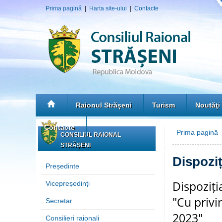
Prima pagină
|
Harta site-ului
|
Contacte
Raionul Strășeni
Turism
Noutăţi
Contacte
Prima pagină
CONSILIUL RAIONAL
STRĂȘENI
Dispoziț
Președinte
Dispoziți
Vicepreședinți
"Cu privi
Secretar
2023"
Consilieri raionali