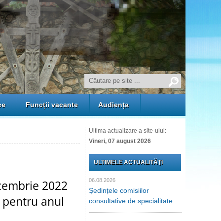
ce
Funcții vacante
Audiența
Ultima actualizare a site-ului:
Vineri, 07 august 2026
ULTIMELE ACTUALITĂŢI
06.08.2026
ecembrie 2022
Ședințele comisiilor
u pentru anul
consultative de specialitate