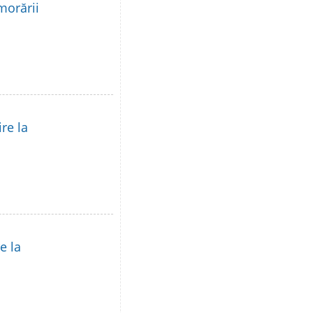
morării
re la
e la