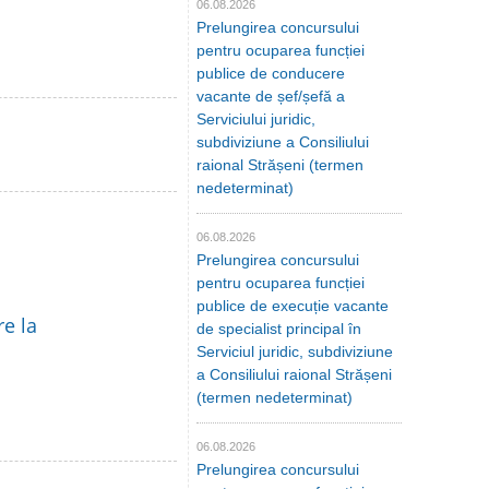
06.08.2026
Prelungirea concursului
pentru ocuparea funcției
publice de conducere
vacante de șef/șefă a
Serviciului juridic,
subdiviziune a Consiliului
raional Strășeni (termen
nedeterminat)
06.08.2026
Prelungirea concursului
pentru ocuparea funcției
publice de execuție vacante
re la
de specialist principal în
Serviciul juridic, subdiviziune
a Consiliului raional Strășeni
(termen nedeterminat)
06.08.2026
Prelungirea concursului