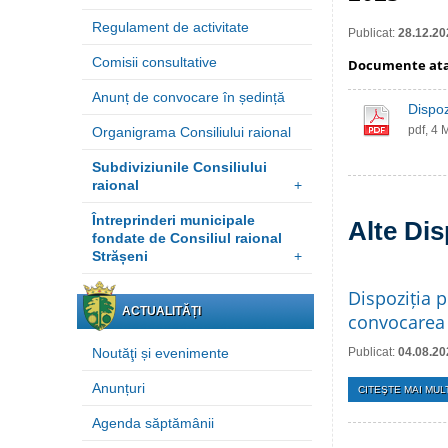
Regulament de activitate
Publicat:
28.12.20
Comisii consultative
Documente at
Anunț de convocare în ședință
Dispoz
pdf, 4 
Organigrama Consiliului raional
Subdiviziunile Consiliului
raional
+
Întreprinderi municipale
Alte Dis
fondate de Consiliul raional
Strășeni
+
Dispoziția p
ACTUALITĂȚI
convocarea 
Noutăţi și evenimente
Publicat:
04.08.20
Anunțuri
CITEŞTE MAI MULT
Agenda săptămânii