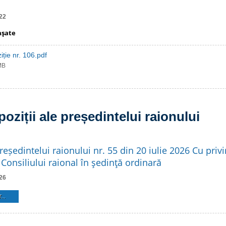
22
aşate
iție nr. 106.pdf
MB
poziții ale președintelui raionului
reședintelui raionului nr. 55 din 20 iulie 2026 Cu privi
Consiliului raional în şedinţă ordinară
26
...