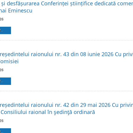
 și desfășurarea Conferinței științifice dedicată come
hai Eminescu
26
...
reședintelui raionului nr. 43 din 08 iunie 2026 Cu privi
Comisiei
26
...
reședintelui raionului nr. 42 din 29 mai 2026 Cu privir
Consiliului raional în şedinţă ordinară
26
...