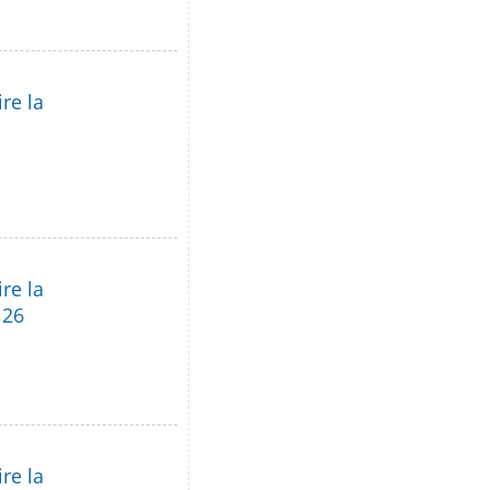
re la
re la
 26
re la