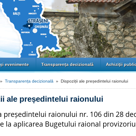
 și evenimente
Transparența decizională
Achiziţii publi
»
Transparența decizională
» Dispoziții ale președintelui raionului
ii ale președintelui raionului
a președintelui raionului nr. 106 din 28 d
re la aplicarea Bugetului raional provizori