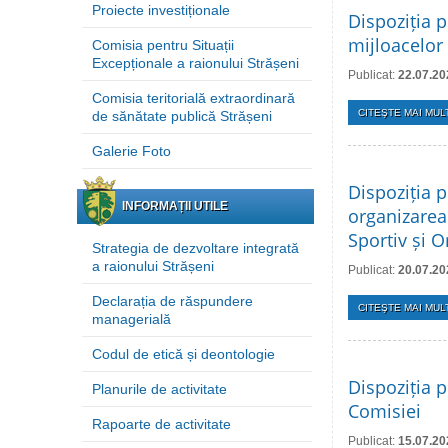
Proiecte investiționale
Dispoziția p
mijloacelor 
Comisia pentru Situații
Excepționale a raionului Strășeni
Publicat:
22.07.20
Comisia teritorială extraordinară
CITEŞTE MAI MULT
de sănătate publică Strășeni
Galerie Foto
Dispoziția p
INFORMAȚII UTILE
organizarea
Sportiv și O
Strategia de dezvoltare integrată
a raionului Strășeni
Publicat:
20.07.20
Declarația de răspundere
CITEŞTE MAI MULT
managerială
Codul de etică și deontologie
Dispoziția p
Planurile de activitate
Comisiei
Rapoarte de activitate
Publicat:
15.07.20