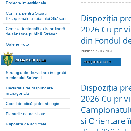
Proiecte investiționale
Comisia pentru Situații
Dispoziția pre
Excepționale a raionului Strășeni
2026 Cu privi
Comisia teritorială extraordinară
de sănătate publică Strășeni
din Fondul de
Galerie Foto
Publicat:
22.07.2026
INFORMAȚII UTILE
CITEŞTE MAI MULT...
Strategia de dezvoltare integrată
a raionului Strășeni
Dispoziția pre
Declarația de răspundere
managerială
2026 Cu privi
Codul de etică și deontologie
Campionatulu
Planurile de activitate
și Orientare 
Rapoarte de activitate