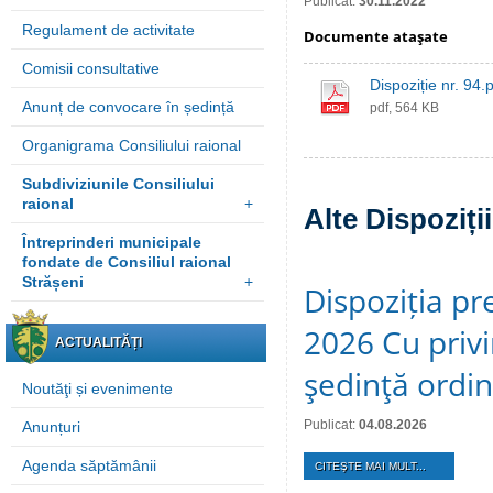
Publicat:
30.11.2022
Regulament de activitate
Documente ataşate
Comisii consultative
Dispoziție nr. 94.
Anunț de convocare în ședință
pdf, 564 KB
Organigrama Consiliului raional
Subdiviziunile Consiliului
raional
+
Alte Dispoziți
Întreprinderi municipale
fondate de Consiliul raional
Strășeni
+
Dispoziția pre
2026 Cu privi
ACTUALITĂȚI
şedinţă ordi
Noutăţi și evenimente
Publicat:
04.08.2026
Anunțuri
Agenda săptămânii
CITEŞTE MAI MULT...