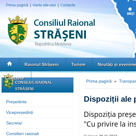
Prima pagină
|
Harta site-ului
|
Contacte
Raionul Strășeni
Turism
Noutăţi și evenim
Contacte
Prima pagină
»
Transpar
CONSILIUL RAIONAL
STRĂȘENI
Dispoziții ale
Președinte
Dispoziția preșe
Vicepreședinți
"Cu privire la in
Secretar
Consilieri raionali