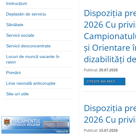
Instrucțiuni
Dispoziția pre
Deplasări de serviciu
2026 Cu privi
Sănătate
Campionatulu
Servicii sociale
și Orientare 
Servicii desconcentrate
dizabilități 
Locuri de muncă vacante în
raion
Publicat:
20.07.2026
Primării
CITEŞTE MAI MULT...
Linia raională anticorupție
Site-uri utile
Dispoziția pre
2026 Cu privi
Publicat:
15.07.2026