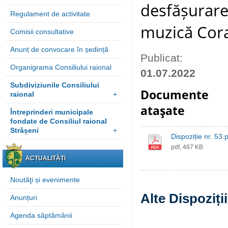
desfășurare
Regulament de activitate
muzică Cora
Comisii consultative
Anunț de convocare în ședință
Publicat:
Organigrama Consiliului raional
01.07.2022
Subdiviziunile Consiliului
Documente
raional
+
ataşate
Întreprinderi municipale
fondate de Consiliul raional
Strășeni
+
Dispoziție nr. 53.
pdf, 487 KB
ACTUALITĂȚI
Noutăţi și evenimente
Alte Dispoziți
Anunțuri
Agenda săptămânii