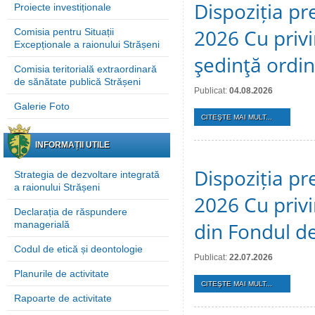
Dispoziția pre
Proiecte investiționale
2026 Cu privi
Comisia pentru Situații
Excepționale a raionului Strășeni
şedinţă ordi
Comisia teritorială extraordinară
de sănătate publică Strășeni
Publicat:
04.08.2026
Galerie Foto
CITEŞTE MAI MULT...
INFORMAȚII UTILE
Dispoziția pre
Strategia de dezvoltare integrată
a raionului Strășeni
2026 Cu privi
Declarația de răspundere
din Fondul de
managerială
Codul de etică și deontologie
Publicat:
22.07.2026
Planurile de activitate
CITEŞTE MAI MULT...
Rapoarte de activitate