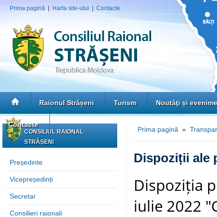
Prima pagină
|
Harta site-ului
|
Contacte
Raionul Strășeni
Turism
Noutăţi și evenim
Contacte
Prima pagină
»
Transpar
CONSILIUL RAIONAL
STRĂȘENI
Dispoziții ale
Președinte
Dispoziția p
Vicepreședinți
Secretar
iulie 2022 "
Consilieri raionali