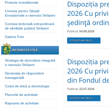
Dispoziția pre
Proiecte investiționale
2026 Cu privi
Comisia pentru Situații
Excepționale a raionului Strășeni
şedinţă ordi
Comisia teritorială extraordinară
de sănătate publică Strășeni
Publicat:
04.08.2026
Galerie Foto
CITEŞTE MAI MULT...
INFORMAȚII UTILE
Dispoziția pre
Strategia de dezvoltare integrată
a raionului Strășeni
2026 Cu privi
Declarația de răspundere
din Fondul de
managerială
Codul de etică și deontologie
Publicat:
22.07.2026
Planurile de activitate
CITEŞTE MAI MULT...
Rapoarte de activitate