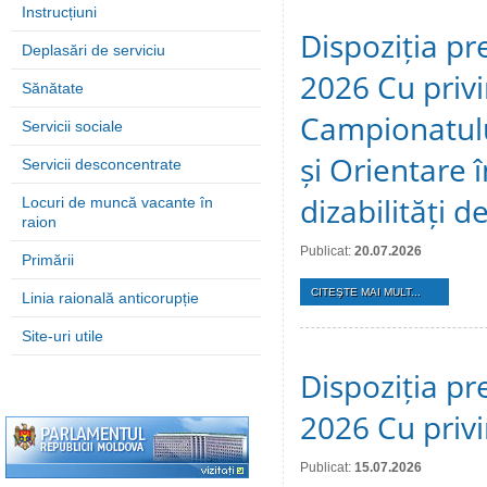
Instrucțiuni
Dispoziția pre
Deplasări de serviciu
2026 Cu privi
Sănătate
Campionatulu
Servicii sociale
și Orientare 
Servicii desconcentrate
dizabilități 
Locuri de muncă vacante în
raion
Publicat:
20.07.2026
Primării
CITEŞTE MAI MULT...
Linia raională anticorupție
Site-uri utile
Dispoziția pre
2026 Cu privi
Publicat:
15.07.2026