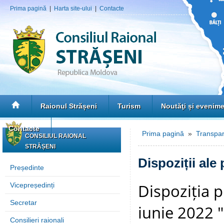
Prima pagină
|
Harta site-ului
|
Contacte
Raionul Strășeni
Turism
Noutăţi și evenim
Contacte
Prima pagină
»
Transpar
CONSILIUL RAIONAL
STRĂȘENI
Dispoziții ale
Președinte
Dispoziția p
Vicepreședinți
Secretar
iunie 2022 "
Consilieri raionali