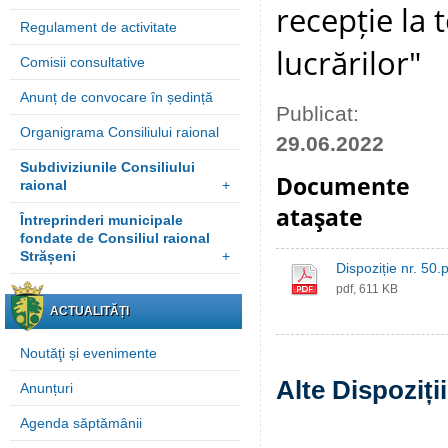
recepție la 
Regulament de activitate
lucrărilor"
Comisii consultative
Anunț de convocare în ședință
Publicat:
Organigrama Consiliului raional
29.06.2022
Subdiviziunile Consiliului
Documente
raional
+
ataşate
Întreprinderi municipale
fondate de Consiliul raional
Strășeni
+
Dispoziție nr. 50.
pdf, 611 KB
ACTUALITĂȚI
Noutăţi și evenimente
Alte Dispoziți
Anunțuri
Agenda săptămânii