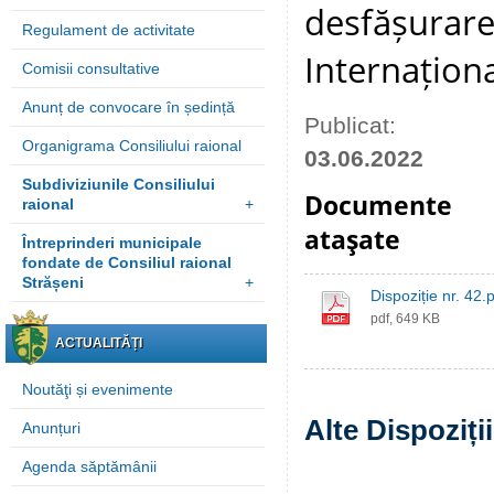
desfășurarea
Regulament de activitate
Internaționa
Comisii consultative
Anunț de convocare în ședință
Publicat:
Organigrama Consiliului raional
03.06.2022
Subdiviziunile Consiliului
Documente
raional
+
ataşate
Întreprinderi municipale
fondate de Consiliul raional
Strășeni
+
Dispoziție nr. 42.
pdf, 649 KB
ACTUALITĂȚI
Noutăţi și evenimente
Alte Dispoziți
Anunțuri
Agenda săptămânii