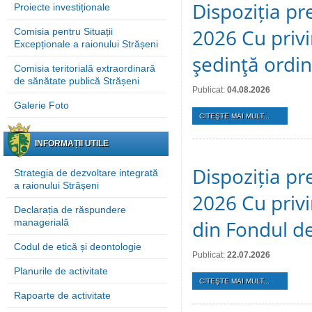
Dispoziția pre
Proiecte investiționale
2026 Cu privi
Comisia pentru Situații
Excepționale a raionului Strășeni
şedinţă ordi
Comisia teritorială extraordinară
de sănătate publică Strășeni
Publicat:
04.08.2026
Galerie Foto
CITEŞTE MAI MULT...
INFORMAȚII UTILE
Dispoziția pre
Strategia de dezvoltare integrată
a raionului Strășeni
2026 Cu privi
Declarația de răspundere
din Fondul de
managerială
Codul de etică și deontologie
Publicat:
22.07.2026
Planurile de activitate
CITEŞTE MAI MULT...
Rapoarte de activitate