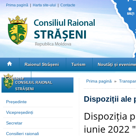
Prima pagină
|
Harta site-ului
|
Contacte
Raionul Strășeni
Turism
Noutăţi și evenim
Contacte
Prima pagină
»
Transpar
CONSILIUL RAIONAL
STRĂȘENI
Dispoziții ale
Președinte
Dispoziția p
Vicepreședinți
Secretar
iunie 2022 "
Consilieri raionali