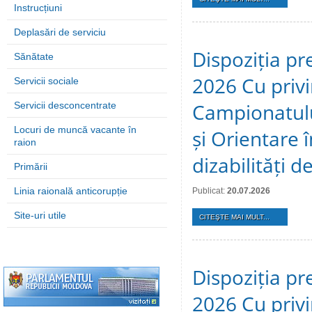
Instrucțiuni
Deplasări de serviciu
Dispoziția pre
Sănătate
2026 Cu privi
Servicii sociale
Campionatulu
Servicii desconcentrate
Locuri de muncă vacante în
și Orientare 
raion
dizabilități 
Primării
Linia raională anticorupție
Publicat:
20.07.2026
Site-uri utile
CITEŞTE MAI MULT...
Dispoziția pre
2026 Cu privi