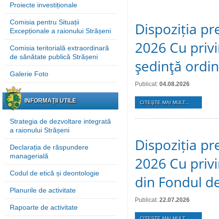
Proiecte investiționale
Comisia pentru Situații
Dispoziția pre
Excepționale a raionului Strășeni
2026 Cu privi
Comisia teritorială extraordinară
de sănătate publică Strășeni
şedinţă ordi
Galerie Foto
Publicat:
04.08.2026
INFORMAȚII UTILE
CITEŞTE MAI MULT...
Strategia de dezvoltare integrată
a raionului Strășeni
Dispoziția pre
Declarația de răspundere
managerială
2026 Cu privi
Codul de etică și deontologie
din Fondul de
Planurile de activitate
Publicat:
22.07.2026
Rapoarte de activitate
CITEŞTE MAI MULT...