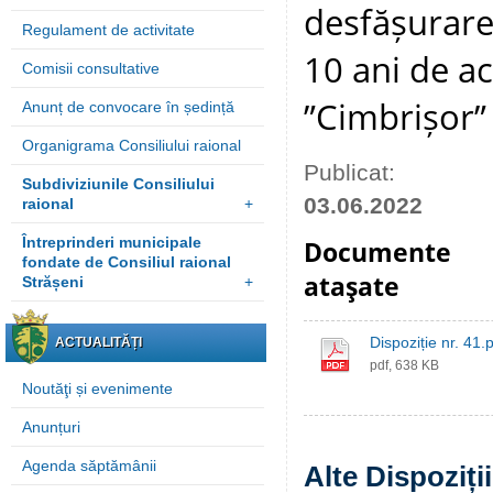
desfășurarea
Regulament de activitate
10 ani de ac
Comisii consultative
”Cimbrișor”
Anunț de convocare în ședință
Organigrama Consiliului raional
Publicat:
Subdiviziunile Consiliului
03.06.2022
raional
+
Întreprinderi municipale
Documente
fondate de Consiliul raional
ataşate
Strășeni
+
Dispoziție nr. 41.
ACTUALITĂȚI
pdf, 638 KB
Noutăţi și evenimente
Anunțuri
Agenda săptămânii
Alte Dispoziți