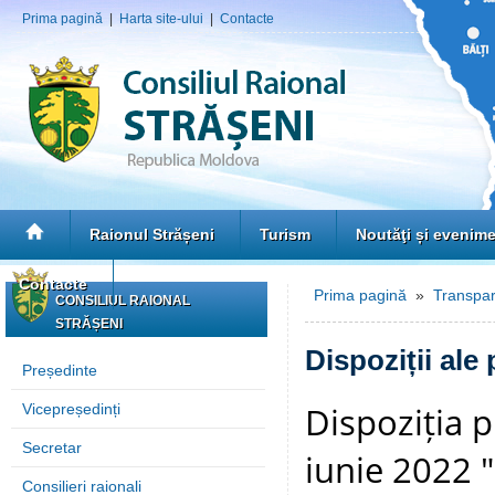
Prima pagină
|
Harta site-ului
|
Contacte
Raionul Strășeni
Turism
Noutăţi și evenim
Contacte
Prima pagină
»
Transpar
CONSILIUL RAIONAL
STRĂȘENI
Dispoziții ale
Președinte
Dispoziția p
Vicepreședinți
Secretar
iunie 2022 "
Consilieri raionali