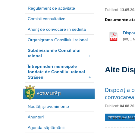
Regulament de activitate
Publicat:
13.05.20
Comisii consultative
Documente at
Anunț de convocare în ședință
Dispoz
pdf, 1 
Organigrama Consiliului raional
Subdiviziunile Consiliului
raional
+
Întreprinderi municipale
Alte Dis
fondate de Consiliul raional
Strășeni
+
Dispoziția p
ACTUALITĂȚI
convocarea 
Noutăţi și evenimente
Publicat:
04.08.20
Anunțuri
CITEŞTE MAI MULT
Agenda săptămânii