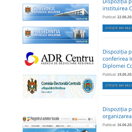
Dispoziția p
instituirea 
Publicat:
22.06.20
CITEŞTE MAI MULT
Dispoziția p
conferirea 
Diplomei Con
Publicat:
19.06.20
CITEŞTE MAI MULT
Dispoziția p
organizarea 
Publicat:
16.06.20