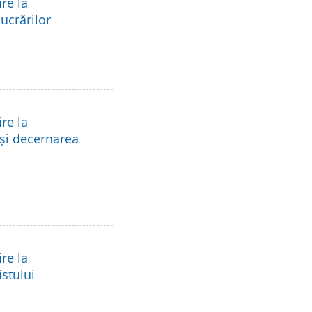
re la
lucrărilor
re la
 și decernarea
re la
istului