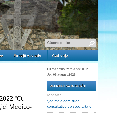
ce
Funcții vacante
Audiența
Ultima actualizare a site-ului:
Joi, 06 august 2026
ULTIMELE ACTUALITĂŢI
06.08.2026
 2022 "Cu
Ședințele comisiilor
ţiei Medico-
consultative de specialitate