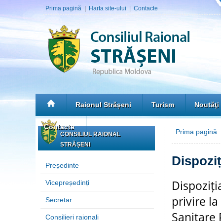
Prima pagină
|
Harta site-ului
|
Contacte
Raionul Strășeni
Turism
Noutăţi
Contacte
Prima pagină
CONSILIUL RAIONAL
STRĂȘENI
Dispoziț
Președinte
Dispoziți
Vicepreședinți
privire l
Secretar
Sanitare 
Consilieri raionali