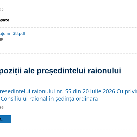
22
aşate
ițe nr. 38.pdf
MB
poziții ale președintelui raionului
reședintelui raionului nr. 55 din 20 iulie 2026 Cu privi
Consiliului raional în şedinţă ordinară
26
...