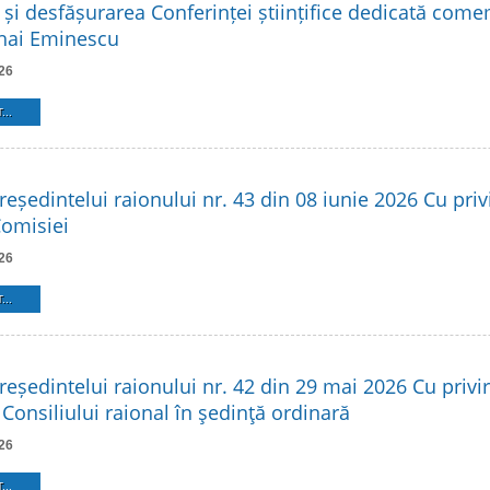
 și desfășurarea Conferinței științifice dedicată come
hai Eminescu
26
...
reședintelui raionului nr. 43 din 08 iunie 2026 Cu privi
Comisiei
26
...
reședintelui raionului nr. 42 din 29 mai 2026 Cu privir
Consiliului raional în şedinţă ordinară
26
...