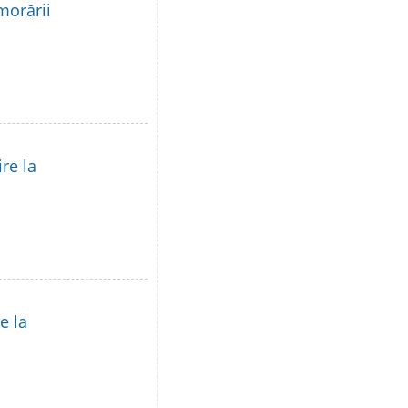
morării
re la
e la