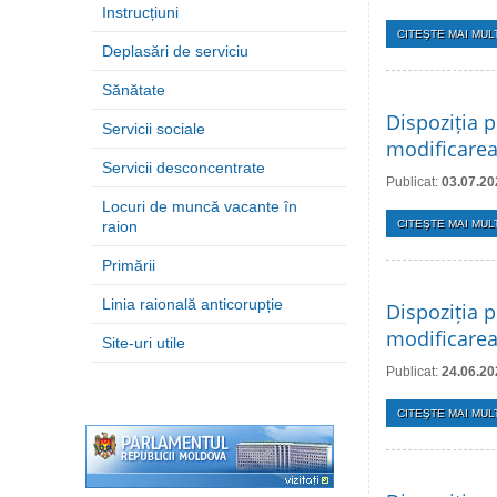
Instrucțiuni
CITEŞTE MAI MULT
Deplasări de serviciu
Sănătate
Dispoziția p
Servicii sociale
modificarea
Servicii desconcentrate
Publicat:
03.07.20
Locuri de muncă vacante în
raion
CITEŞTE MAI MULT
Primării
Linia raională anticorupție
Dispoziția p
modificarea 
Site-uri utile
Publicat:
24.06.20
CITEŞTE MAI MULT