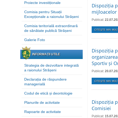
Proiecte investiționale
Dispoziția p
mijloacelor 
Comisia pentru Situații
Excepționale a raionului Strășeni
Publicat:
22.07.20
Comisia teritorială extraordinară
CITEŞTE MAI MULT
de sănătate publică Strășeni
Galerie Foto
Dispoziția p
INFORMAȚII UTILE
organizarea
Sportiv și O
Strategia de dezvoltare integrată
a raionului Strășeni
Publicat:
20.07.20
Declarația de răspundere
CITEŞTE MAI MULT
managerială
Codul de etică și deontologie
Dispoziția p
Planurile de activitate
Comisiei
Rapoarte de activitate
Publicat:
15.07.20