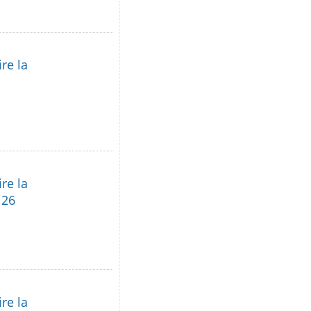
re la
re la
 26
re la