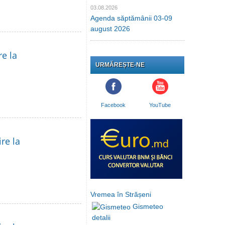
03.08.2026
Agenda săptămânii 03-09
august 2026
re la
URMĂREȘTE-NE
Facebook
YouTube
re la
Vremea în Strășeni
Gismeteo
detalii