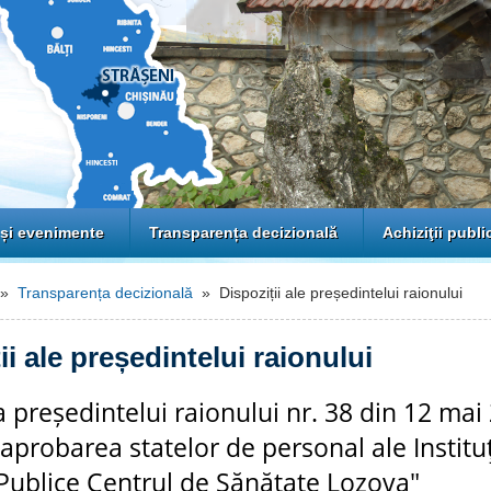
 și evenimente
Transparența decizională
Achiziţii publi
»
Transparența decizională
» Dispoziții ale președintelui raionului
ii ale președintelui raionului
a președintelui raionului nr. 38 din 12 mai
a aprobarea statelor de personal ale Institu
Publice Centrul de Sănătate Lozova"