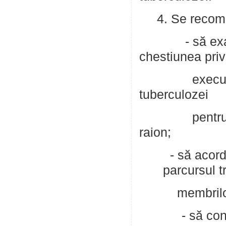
4. Se recoman
- să examine
chestiunea pri
executarea Pr
tuberculozei
pentru anii 2
raion;
- să acord
parcursul t
membrilor f
- să contribu