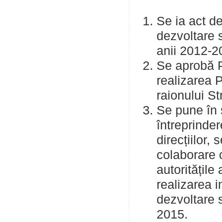
Se ia act d
dezvoltare 
anii 2012-2
Se aprobă P
realizarea 
raionului S
Se pune în 
întreprinder
direcțiilor, 
colaborare c
autoritățile
realizarea i
dezvoltare 
2015.