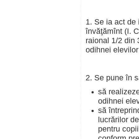
1. Se ia act de 
învăţămînt (I. C
raional 1/2 din
odihnei elevilor
2. Se pune în sa
să realizeze
odihnei elev
să întreprin
lucrărilor d
pentru copii
conform pres