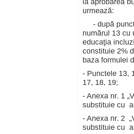
la aprobarea b
urmează:
- după punctu
numărul 13 cu u
educaţia incluz
constituie 2% di
baza formulei de
- Punctele 13, 
17, 18, 19;
- Anexa nr. 1 „
substituie cu a
- Anexa nr. 2 „
substituie cu a