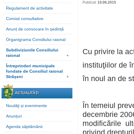
Publicat:
10.06.2015
Regulament de activitate
Comisii consultative
Anunț de convocare în ședință
Organigrama Consiliului raional
Subdiviziunile Consiliului
Cu privire la ac
raional
+
instituţiilor de
Întreprinderi municipale
fondate de Consiliul raional
Strășeni
+
în noul an de s
ACTUALITĂȚI
În temeiul preve
Noutăţi și evenimente
decembrie 2006 
Anunțuri
modificările ul
Agenda săptămânii
privind drepturi