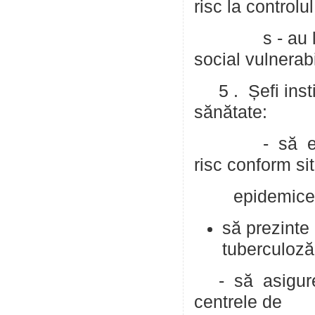
risc la control
s - au la con
social vulnerabi
5 . Șefi instit
sănătate:
- să elabore
risc conform sit
epidemice din
să prezinte 
tuberculoză
- să asigure i
centrele de