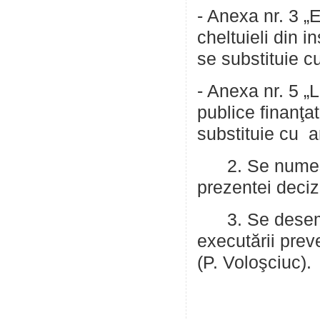
- Anexa nr. 3 „E
cheltuieli din i
se substituie c
- Anexa nr. 5 „L
publice finanţa
substituie cu a
2. Se numeşte
prezentei decizi
3. Se desemne
executării preve
(P. Voloşciuc).