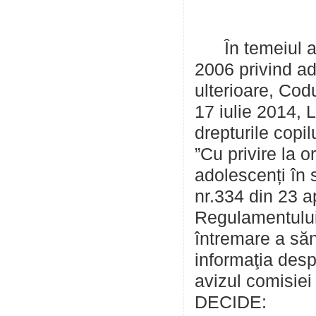
În temeiul art
2006 privind ad
ulterioare, Cod
17 iulie 2014, 
drepturile copi
”Cu privire la 
adolescenți în 
nr.334 din 23 a
Regulamentului 
întremare a săn
informaţia desp
avizul comisiei
DECIDE: