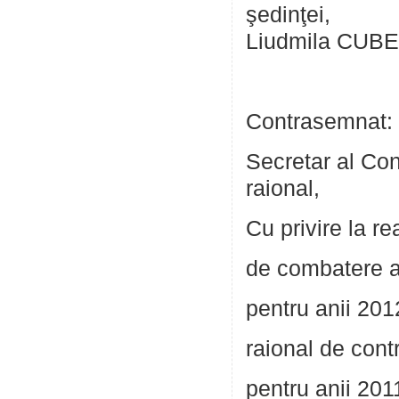
şe
Liudmila CU
Contrasemnat:
Secretar al Cons
raio
Cu privire la re
de combatere a 
pentru anii 201
raional de contr
pentru anii 201