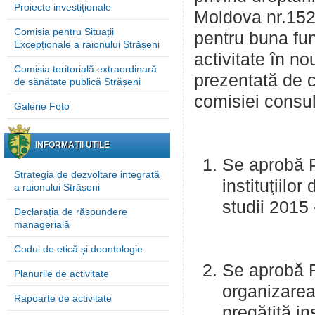
Proiecte investiționale
Moldova nr.152 d
Comisia pentru Situații
pentru buna fun
Excepționale a raionului Strășeni
activitate în n
Comisia teritorială extraordinară
prezentată de c
de sănătate publică Strășeni
comisiei consul
Galerie Foto
INFORMAȚII UTILE
Se aprobă P
Strategia de dezvoltare integrată
instituţiilo
a raionului Strășeni
studii 2015 
Declarația de răspundere
managerială
Codul de etică și deontologie
Se aprobă R
Planurile de activitate
organizarea
Rapoarte de activitate
pregătită in