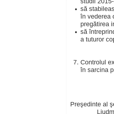
studii 2015
să stabileas
în vederea o
pregătirea i
să întreprin
a tuturor cop
Controlul ex
în sarcina p
Preşed
Liudmil