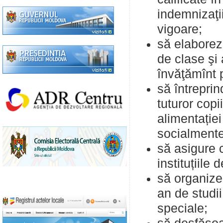
indemnizaţii
vigoare;
să elaborez
de clase şi 
învăţămînt 
să întreprin
tuturor copi
alimentației 
socialmente
să asigure c
instituțiile 
să organizez
an de studi
speciale;