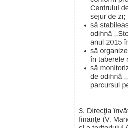
Centrului d
sejur de zi;
să stabilea
odihnă ,,Ste
anul 2015 î
să organize
în taberele 
să monitori
de odihnă ,,
parcursul p
3. Direcţia înv
finanţe (V. Man
și a teritoriulu