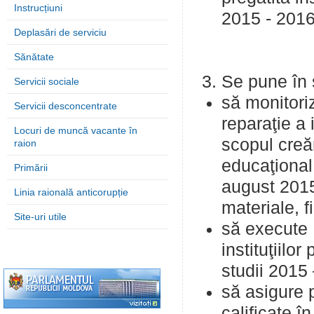
Instrucțiuni
2015 - 2016
Deplasări de serviciu
Sănătate
Se pune în s
Servicii sociale
să monitori
Servicii desconcentrate
reparaţie a 
Locuri de muncă vacante în
scopul creăr
raion
educaţional
Primării
august 2015,
Linia raională anticorupție
materiale, 
Site-uri utile
să execute 
instituţiilo
studii 2015
să asigure 
calificate în