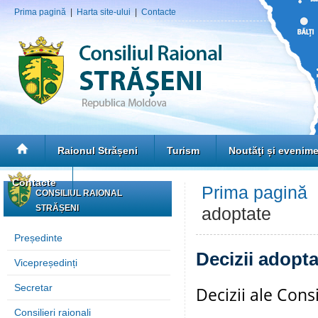
Prima pagină
|
Harta site-ului
|
Contacte
Raionul Strășeni
Turism
Noutăţi și evenim
Contacte
Prima pagină
CONSILIUL RAIONAL
STRĂȘENI
adoptate
Președinte
Decizii adopta
Vicepreședinți
Secretar
Decizii ale Cons
Consilieri raionali