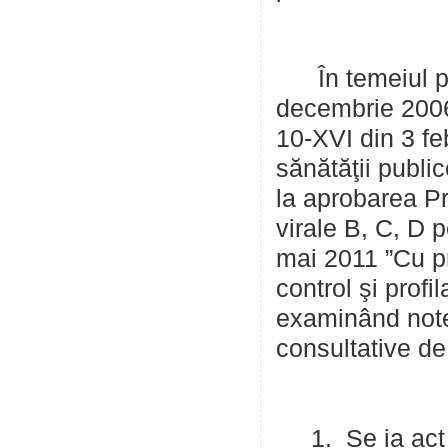
În temeiul prev
decembrie 2006 
10-XVI din 3 fe
sănătăţii public
la aprobarea Pr
virale B, C, D 
mai 2011 ”Cu p
control şi profi
examinând notel
consultative de
1. Se ia act d