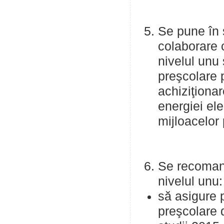
Se pune în s
colaborare c
nivelul unu 
preşcolare p
achiziţiona
energiei ele
mijloacelor
Se recomand
nivelul unu:
să asigure p
preşcolare 