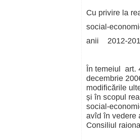
Cu privire la r
social-econom
anii 2012-20
În temeiul art. 4
decembrie 2006 
modificările ul
și în scopul re
social-economic
avîd în vedere 
Consiliul raio