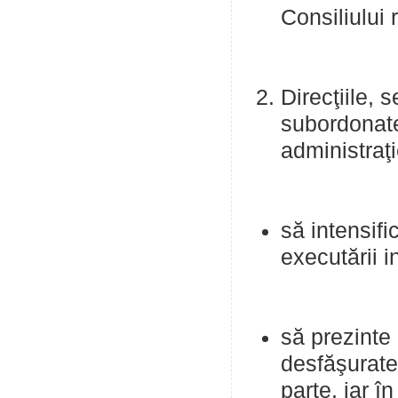
Consiliului 
Direcţiile, s
subordonate
administraţi
să intensifi
executării i
să prezinte 
desfăşurate
parte, iar î