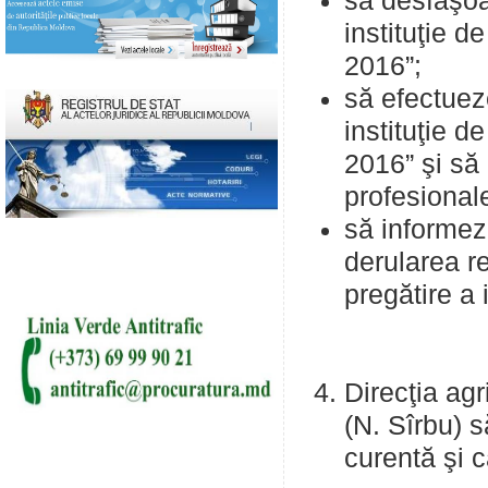
să desfăşoa
instituţie d
2016”;
să efectuez
instituţie d
2016” şi să 
profesional
să informez
derularea re
pregătire a 
Direcţia agr
(N. Sîrbu) s
curentă şi c