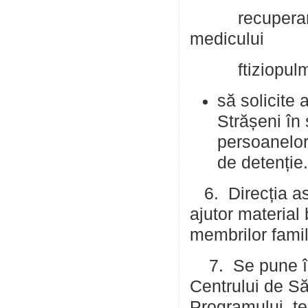
recuperare Tî
medicului
ftiziopulmo
să solicite 
Strășeni în 
persoanelor 
de detenție
6. Direcția asi
ajutor material
membrilor famili
7. Se pune în 
Centrului de Să
Programului ter