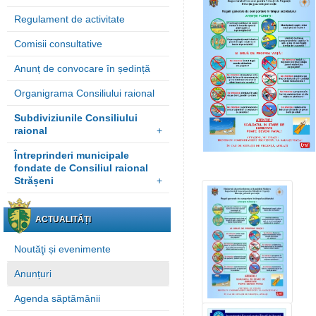
Regulament de activitate
Comisii consultative
Anunț de convocare în ședință
Organigrama Consiliului raional
Subdiviziunile Consiliului
raional
+
Întreprinderi municipale
fondate de Consiliul raional
Strășeni
+
ACTUALITĂȚI
Noutăţi și evenimente
Anunțuri
Agenda săptămânii