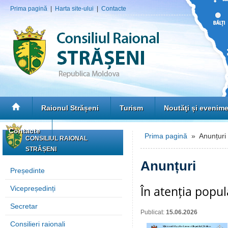
Prima pagină
|
Harta site-ului
|
Contacte
Raionul Strășeni
Turism
Noutăţi și evenim
Contacte
Prima pagină
» Anunțuri
CONSILIUL RAIONAL
STRĂȘENI
Anunțuri
Președinte
În atenția popula
Vicepreședinți
Secretar
Publicat:
15.06.2026
Consilieri raionali