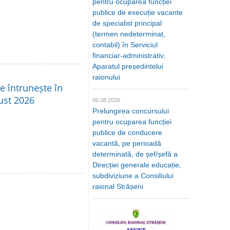
pentru ocuparea funcției
publice de execuție vacante
de specialist principal
(termen nedeterminat,
contabil) în Serviciul
financiar-administrativ,
Aparatul președintelui
raionului
se întrunește în
ust 2026
06.08.2026
Prelungirea concursului
pentru ocuparea funcției
publice de conducere
vacantă, pe perioadă
determinată, de șef/șefă a
Direcției generale educație,
subdiviziune a Consiliului
raional Strășeni