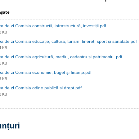
aşate
a de zi Comisia construcții, infrastructură, investiții.pdf
82 KB
a de zi Comisia educație, cultură, turism, tineret, sport și sănătate.pdf
84 KB
a de zi Comisia agricultură, mediu, cadastru și patrimoniu .pdf
81 KB
a de zi Comisia economie, buget și finanțe.pdf
85 KB
a de zi Comisia odine publică și drept.pdf
82 KB
unțuri