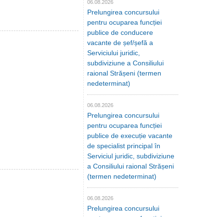
06.08.2026
Prelungirea concursului
pentru ocuparea funcției
publice de conducere
vacante de șef/șefă a
Serviciului juridic,
subdiviziune a Consiliului
raional Strășeni (termen
nedeterminat)
06.08.2026
Prelungirea concursului
pentru ocuparea funcției
publice de execuție vacante
de specialist principal în
Serviciul juridic, subdiviziune
a Consiliului raional Strășeni
(termen nedeterminat)
06.08.2026
Prelungirea concursului