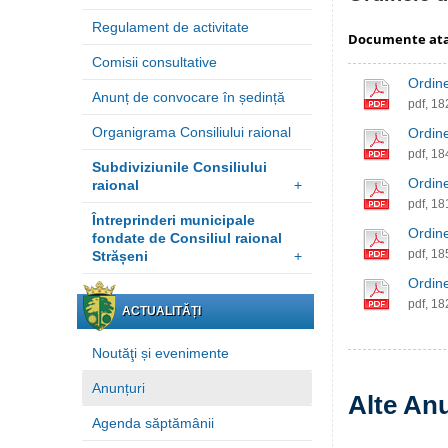
Regulament de activitate
Documente at
Comisii consultative
Ordine
Anunț de convocare în ședință
pdf, 1
Organigrama Consiliului raional
Ordine
pdf, 1
Subdiviziunile Consiliului
Ordine
raional
+
pdf, 1
Întreprinderi municipale
Ordine
fondate de Consiliul raional
pdf, 1
Strășeni
+
Ordine
pdf, 1
ACTUALITĂȚI
Noutăţi și evenimente
Anunțuri
Alte An
Agenda săptămânii