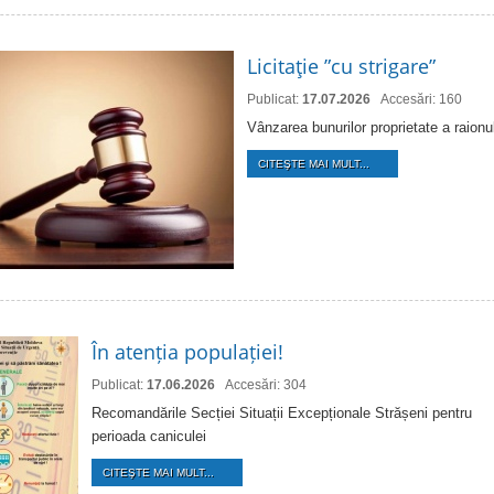
Licitaţie ”cu strigare”
Publicat:
17.07.2026
Accesări: 160
Vânzarea bunurilor proprietate a raion
CITEŞTE MAI MULT...
În atenția populației!
Publicat:
17.06.2026
Accesări: 304
Recomandările Secției Situații Excepționale Strășeni pentru
perioada caniculei
CITEŞTE MAI MULT...