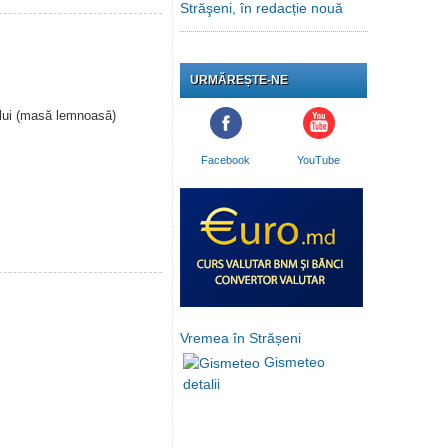
Străşeni, în redacție nouă
URMĂREȘTE-NE
ului (masă lemnoasă)
Facebook
YouTube
Vremea în Strășeni
Gismeteo
detalii