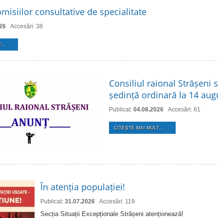
misiilor consultative de specialitate
26
Accesări: 38
...
Consiliul raional Strășeni 
ședință ordinară la 14 aug
Publicat:
04.08.2026
Accesări: 61
CITEŞTE MAI MULT...
În atenția populației!
Publicat:
31.07.2026
Accesări: 119
Secția Situații Excepționale Strășeni atenționează!