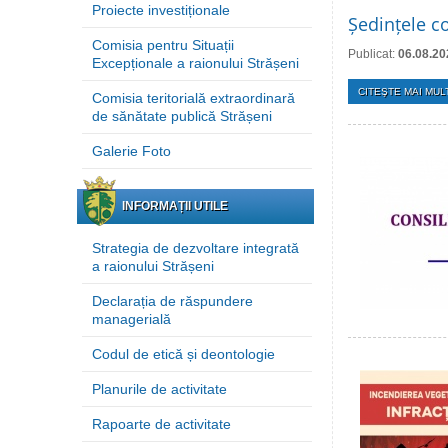
Proiecte investiționale
Ședințele co
Comisia pentru Situații
Publicat:
06.08.20
Excepționale a raionului Strășeni
CITEŞTE MAI MULT
Comisia teritorială extraordinară
de sănătate publică Strășeni
Galerie Foto
INFORMAȚII UTILE
Strategia de dezvoltare integrată
a raionului Strășeni
Declarația de răspundere
managerială
Codul de etică și deontologie
Planurile de activitate
Rapoarte de activitate