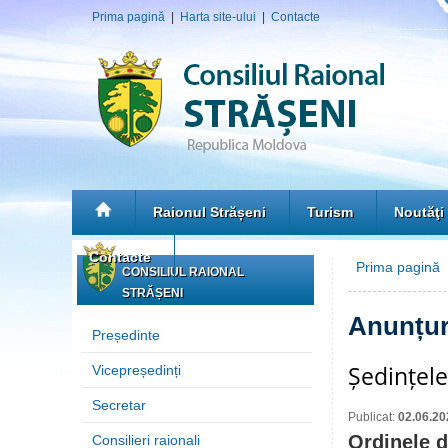
Prima pagină
|
Harta site-ului
|
Contacte
Raionul Strășeni
Turism
Noutăţi
Contacte
Prima pagină
»
CONSILIUL RAIONAL
STRĂȘENI
Anunțur
Președinte
Ședințele
Vicepreședinți
Secretar
Publicat:
02.06.20
Ordinele d
Consilieri raionali