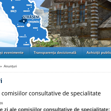
 și evenimente
Transparența decizională
Achiziţii publi
 Anunțuri
i
 comisiilor consultative de specialitate
26
e zi ale comisiilor consultative de specialitate: