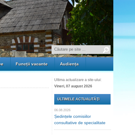
ce
Funcții vacante
Audiența
Ultima actualizare a site-ului:
Vineri, 07 august 2026
ULTIMELE ACTUALITĂŢI
06.08.2026
Ședințele comisiilor
consultative de specialitate