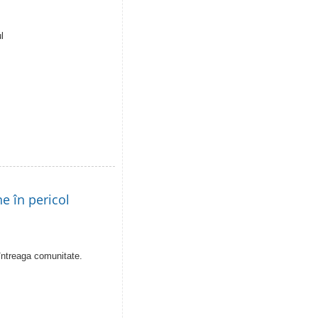
l
e în pericol
întreaga comunitate.