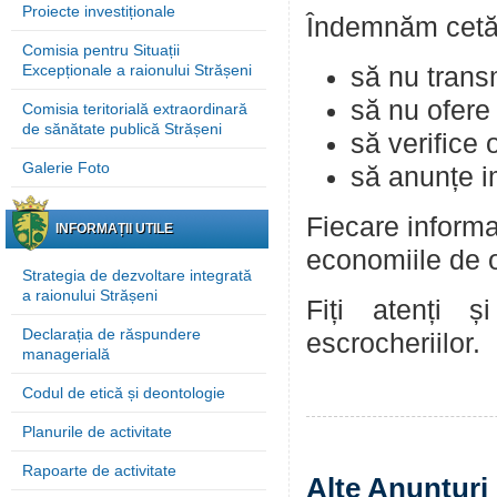
Proiecte investiționale
Îndemnăm cetăț
Comisia pentru Situații
Excepționale a raionului Strășeni
să nu trans
să nu ofere
Comisia teritorială extraordinară
de sănătate publică Strășeni
să verifice 
Galerie Foto
să anunțe im
Fiecare informa
INFORMAȚII UTILE
economiile de o
Strategia de dezvoltare integrată
a raionului Strășeni
Fiți atenți ș
Declarația de răspundere
escrocheriilor.
managerială
Codul de etică și deontologie
Planurile de activitate
Rapoarte de activitate
Alte Anunțuri