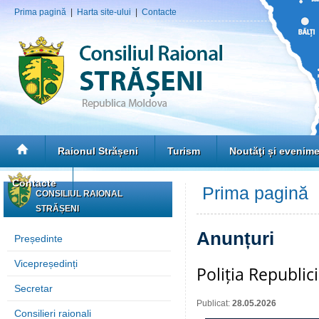
Prima pagină
|
Harta site-ului
|
Contacte
Raionul Strășeni
Turism
Noutăţi și evenim
Contacte
Prima pagină
»
CONSILIUL RAIONAL
STRĂȘENI
Anunțuri
Președinte
Vicepreședinți
Poliția Republi
Secretar
Publicat:
28.05.2026
Consilieri raionali