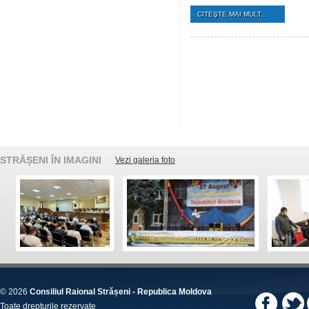
CITEŞTE MAI MULT...
STRĂȘENI ÎN IMAGINI
Vezi galeria foto
© 2026
Consiliul Raional Strășeni - Republica Moldova
Toate drepturile rezervate