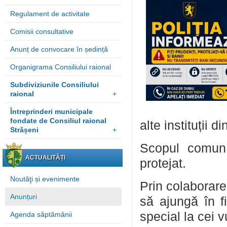
Regulament de activitate
Comisii consultative
Anunț de convocare în ședință
Organigrama Consiliului raional
Subdiviziunile Consiliului
raional
+
Întreprinderi municipale
fondate de Consiliul raional
alte instituții di
Strășeni
+
Scopul comun 
ACTUALITĂȚI
protejat.
Noutăţi și evenimente
Prin colaborare
Anunțuri
să ajungă în fi
special la cei v
Agenda săptămânii