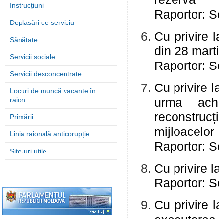
Instrucțiuni
Raportor: Sc
Deplasări de serviciu
Cu privire l
Sănătate
din 28 mart
Servicii sociale
Raportor: Sc
Servicii desconcentrate
Cu privire l
Locuri de muncă vacante în
raion
urma achiz
reconstruc
Primării
mijloacelor 
Linia raională anticorupție
Raportor: Sc
Site-uri utile
Cu privire l
Raportor: Sc
Cu privire l