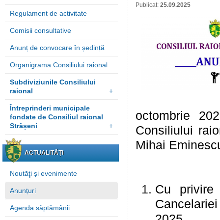
Publicat:
25.09.2025
Regulament de activitate
Comisii consultative
Anunț de convocare în ședință
Organigrama Consiliului raional
Subdiviziunile Consiliului
raional
+
Întreprinderi municipale
octombrie 202
fondate de Consiliul raional
Strășeni
+
Consiliului rai
Mihai Eminescu
ACTUALITĂȚI
Noutăţi și evenimente
Cu privire 
Anunțuri
Cancelarie
Agenda săptămânii
2025