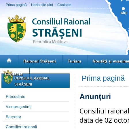
Prima pagină
|
Harta site-ului
|
Contacte
Raionul Strășeni
Turism
Noutăţi și evenim
Contacte
Prima pagină
»
CONSILIUL RAIONAL
STRĂȘENI
Anunțuri
Președinte
Vicepreședinți
Consiliul raiona
Secretar
data de 02 oct
Consilieri raionali