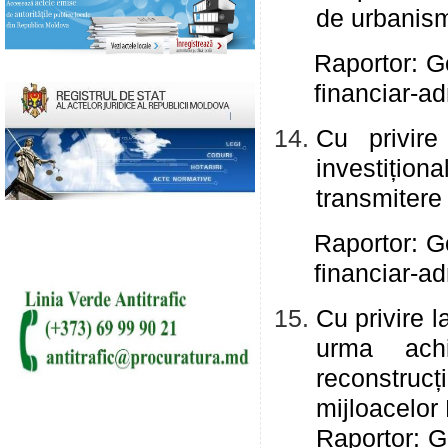
de urbanism 
Raportor: G
financiar-ad
Cu privire
investiți
transmitere
Raportor: G
financiar-ad
Cu privire l
urma achiz
reconstruc
mijloacelor 
Raportor: G