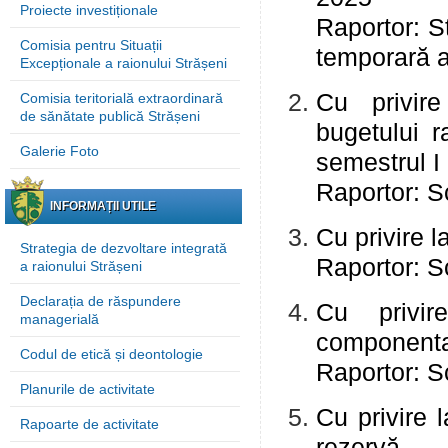
Proiecte investiționale
Raportor: St
Comisia pentru Situații
temporară a 
Excepționale a raionului Strășeni
Cu privire
Comisia teritorială extraordinară
de sănătate publică Strășeni
bugetului r
Galerie Foto
semestrul I
Raportor: Sc
INFORMAȚII UTILE
Cu privire 
Strategia de dezvoltare integrată
Raportor: Sc
a raionului Strășeni
Declarația de răspundere
Cu privir
managerială
componenta
Codul de etică și deontologie
Raportor: Sc
Planurile de activitate
Cu privire 
Rapoarte de activitate
rezervă