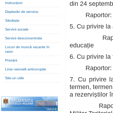
din 24 septem
Instrucțiuni
Deplasări de serviciu
Raportor: Caci
Sănătate
5. Cu privire la
Servicii sociale
Raportor: C
Servicii desconcentrate
educație
Locuri de muncă vacante în
raion
6. Cu privire l
Primării
Raportor: Caci
Linia raională anticorupție
Site-uri utile
7. Cu privire l
termen, termen
a rezerviștilor
Raportor: Tu