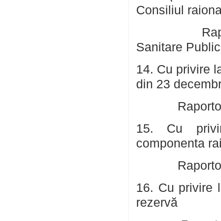
Consiliul raion
Rapo
Sanitare Publi
14. Cu privire l
din 23 decemb
Raportor: Schi
15. Cu privi
componenta ra
Raportor: Schi
16. Cu privire 
rezervă