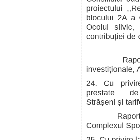
proiectului ,,R
blocului 2A a 
Ocolul silvic,
contribuție
Raportor: Ru
investiționale,
24. Cu privir
prestate de I
Strășeni și tar
Raport
Complexul Spor
25. Cu privire 