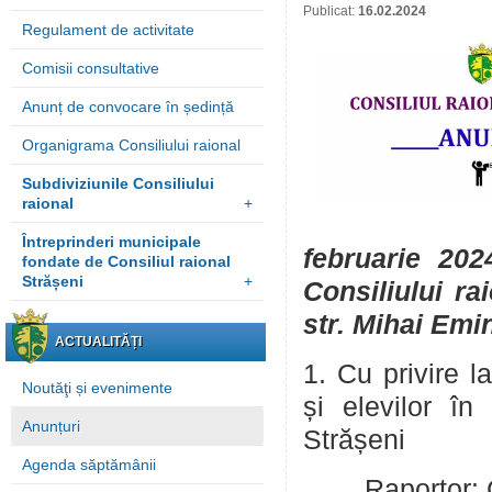
Publicat:
16.02.2024
Regulament de activitate
Comisii consultative
Anunț de convocare în ședință
Organigrama Consiliului raional
Subdiviziunile Consiliului
raional
+
Întreprinderi municipale
februarie 202
fondate de Consiliul raional
Strășeni
+
Consiliului ra
str. Mihai Emi
ACTUALITĂȚI
1. Cu privire l
Noutăţi și evenimente
și elevilor în
Anunțuri
Strășeni
Agenda săptămânii
Raportor: Caci