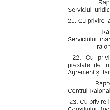
Raportor: Co
Serviciul juridic
21. Cu privire l
Ra
Serviciului fi
raionul
22. Cu privir
prestate de Ins
Agrement și tar
Rapor
Centrul Raiona
23. Cu privire 
Consiliului Ju