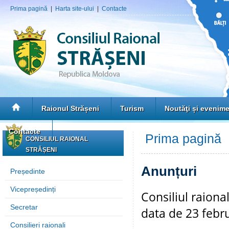
Prima pagină
|
Harta site-ului
|
Contacte
Raionul Strășeni
Turism
Noutăţi și evenim
Contacte
Prima pagină
»
CONSILIUL RAIONAL
STRĂȘENI
Anunțuri
Președinte
Vicepreședinți
Consiliul raiona
Secretar
data de 23 febr
Consilieri raionali