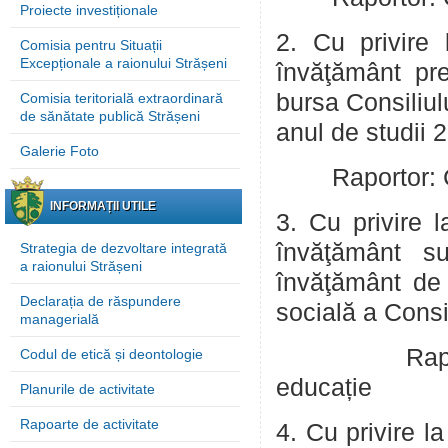
Proiecte investiționale
2. Cu privire 
Comisia pentru Situații
Excepționale a raionului Strășeni
învăţământ pre
bursa Consiliul
Comisia teritorială extraordinară
de sănătate publică Strășeni
anul de studii
Galerie Foto
Raportor: Caci
INFORMAȚII UTILE
3. Cu privire l
învăţământ sup
Strategia de dezvoltare integrată
a raionului Strășeni
învăţământ de 
Declarația de răspundere
socială a Consi
managerială
Raportor: C
Codul de etică și deontologie
educație
Planurile de activitate
Rapoarte de activitate
4. Cu privire l