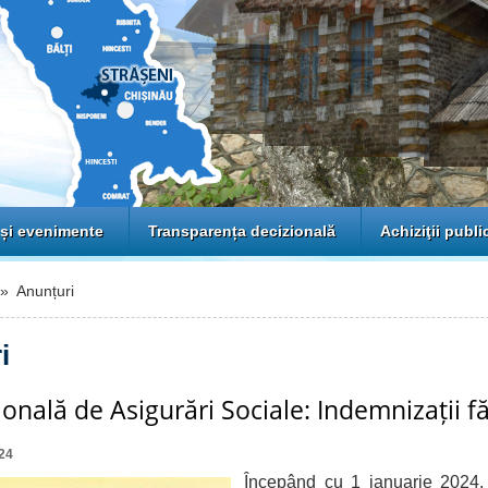
 și evenimente
Transparența decizională
Achiziţii publi
 Anunțuri
i
onală de Asigurări Sociale: Indemnizații f
24
Începând cu 1 ianuarie 2024, 