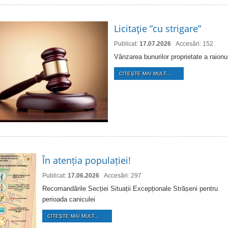
Licitaţie ”cu strigare”
Publicat:
17.07.2026
Accesări: 152
Vânzarea bunurilor proprietate a raion
CITEŞTE MAI MULT...
În atenția populației!
Publicat:
17.06.2026
Accesări: 297
Recomandările Secției Situații Excepționale Strășeni pentru
perioada caniculei
CITEŞTE MAI MULT...