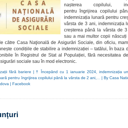
nașterea copilului, in
pentru îngrijirea copilului pâ
indemnizația lunară pentru creș
vârsta de 3 ani, indemnizația 
creșterea până la vârsta de 3
sau a mai multor copii născuți 
de către Casa Naţională de Asigurări Sociale, din oficiu, mame
ește condițiile de stabilire a indemnizației – tatălui, în baza 
onibile în Registrul de Stat al Populației, fără necesitatea de
 asigurări sociale sau în mod electronic.
ții fără bariere | ‼️ Începând cu 1 ianuarie 2024, indemnizația uni
ară pentru îngrijirea copilului până la vârsta de 2 ani,... | By Casa Nat
ldova | Facebook
unțuri