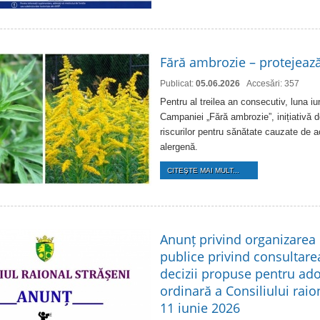
Fără ambrozie – protejează
Publicat:
05.06.2026
Accesări: 357
Pentru al treilea an consecutiv, luna i
Campaniei „Fără ambrozie”, inițiativă d
riscurilor pentru sănătate cauzate de 
alergenă.
CITEŞTE MAI MULT...
Anunț privind organizarea 
publice privind consultare
decizii propuse pentru ado
ordinară a Consiliului raio
11 iunie 2026