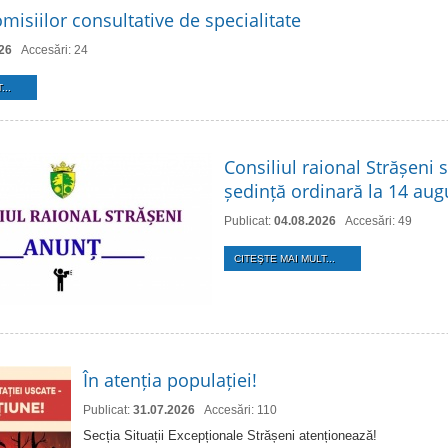
misiilor consultative de specialitate
26
Accesări: 24
...
Consiliul raional Strășeni 
ședință ordinară la 14 aug
Publicat:
04.08.2026
Accesări: 49
CITEŞTE MAI MULT...
În atenția populației!
Publicat:
31.07.2026
Accesări: 110
Secția Situații Excepționale Strășeni atenționează!