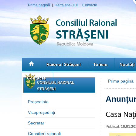
Prima pagină
|
Harta site-ului
|
Contacte
Raionul Strășeni
Turism
Noutăţi
Contacte
Prima pagină
»
CONSILIUL RAIONAL
STRĂȘENI
Anunțur
Președinte
Casa Naţi
Vicepreședinți
Secretar
Publicat:
10.01.20
Consilieri raionali