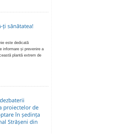
-ți sănătatea!
unie este dedicată
e informare și prevenire a
această plantă extrem de
dezbaterii
a proiectelor de
ptare în ședința
nal Strășeni din