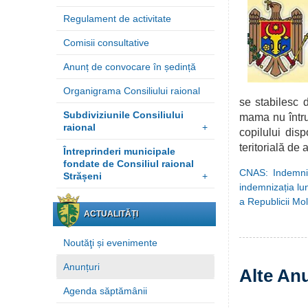
Regulament de activitate
Comisii consultative
Anunț de convocare în ședință
Organigrama Consiliului raional
se stabilesc 
Subdiviziunile Consiliului
mama nu întrun
raional
+
copilului disp
teritorială de
Întreprinderi municipale
fondate de Consiliul raional
CNAS: Indemniza
Strășeni
+
indemnizația lun
a Republicii Mo
ACTUALITĂȚI
Noutăţi și evenimente
Anunțuri
Alte An
Agenda săptămânii