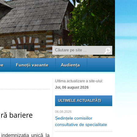
ce
Funcții vacante
Audiența
Ultima actualizare a site-ului:
Joi, 06 august 2026
ULTIMELE ACTUALITĂŢI
06.08.2026
ără bariere
Ședințele comisiilor
consultative de specialitate
indemnizația unică la