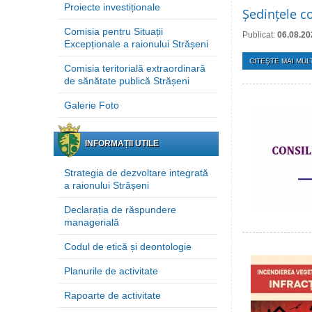
Proiecte investiționale
Ședințele co
Comisia pentru Situații
Publicat:
06.08.20
Excepționale a raionului Strășeni
CITEŞTE MAI MULT
Comisia teritorială extraordinară
de sănătate publică Strășeni
Galerie Foto
INFORMAȚII UTILE
Strategia de dezvoltare integrată
a raionului Strășeni
Declarația de răspundere
managerială
Codul de etică și deontologie
Planurile de activitate
Rapoarte de activitate