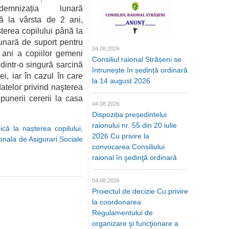
demnizația lunară
nă la vârsta de 2 ani,
terea copilului până la
lunară de suport pentru
04.08.2026
 ani a copiilor gemeni
Consiliul raional Strășeni se
dintr-o singură sarcină
întrunește în ședință ordinară
i, iar în cazul în care
la 14 august 2026
datelor privind naşterea
punerii cererii la casa
04.08.2026
Dispoziția președintelui
raionului nr. 55 din 20 iulie
că la nașterea copilului,
2026 Cu privire la
ionala de Asigurari Sociale
convocarea Consiliului
raional în şedinţă ordinară
04.08.2026
Proiectul de decizie Cu privire
la coordonarea
Regulamentului de
organizare şi funcţionare a