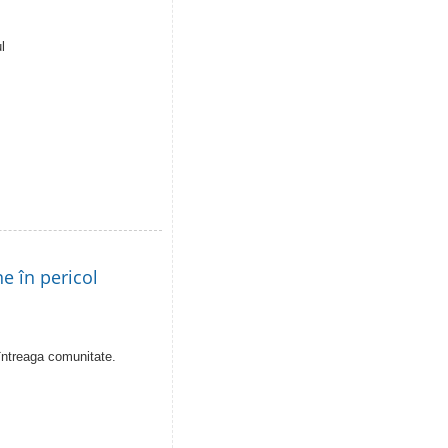
l
e în pericol
întreaga comunitate.