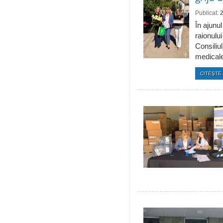
Publicat:
În ajunul
raionulu
Consiliul
medicale 
CITEŞTE 