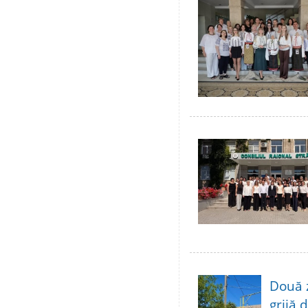
Două 
grijă 