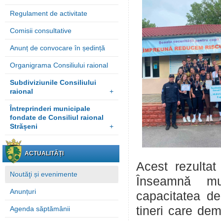
Regulament de activitate
Comisii consultative
Anunț de convocare în ședință
Organigrama Consiliului raional
Subdiviziunile Consiliului
raional
+
Întreprinderi municipale
fondate de Consiliul raional
Strășeni
+
ACTUALITĂȚI
Acest rezulta
Noutăţi și evenimente
Înseamnă mul
Anunțuri
capacitatea de 
tineri care de
Agenda săptămânii