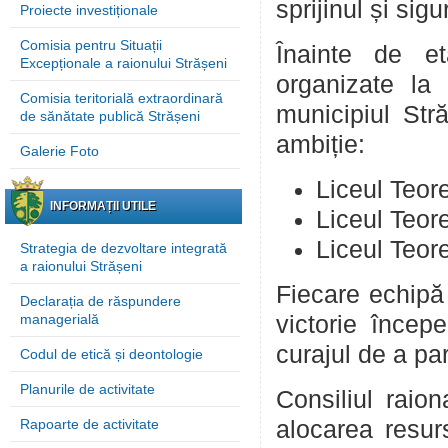
sprijinul și si
Proiecte investiționale
Comisia pentru Situații
Înainte de et
Excepționale a raionului Strășeni
organizate la
Comisia teritorială extraordinară
municipiul Str
de sănătate publică Strășeni
ambiție:
Galerie Foto
Liceul Teor
INFORMAȚII UTILE
Liceul Teore
Liceul Teore
Strategia de dezvoltare integrată
a raionului Strășeni
Fiecare echipă
Declarația de răspundere
managerială
victorie încep
curajul de a par
Codul de etică și deontologie
Planurile de activitate
Consiliul raion
Rapoarte de activitate
alocarea resur