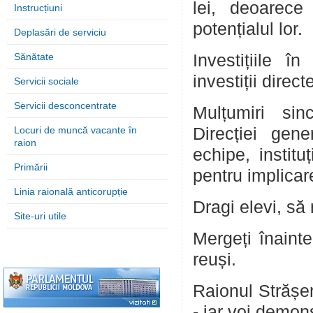
lei, deoarece
Instrucțiuni
potențialul lor.
Deplasări de serviciu
Sănătate
Investițiile î
investiții direct
Servicii sociale
Servicii desconcentrate
Mulțumiri sin
Locuri de muncă vacante în
Direcției gene
raion
echipe, institu
Primării
pentru implicare
Linia raională anticorupție
Dragi elevi, să 
Site-uri utile
Mergeți înaint
reuși.
Raionul Strășeni
- iar voi demon