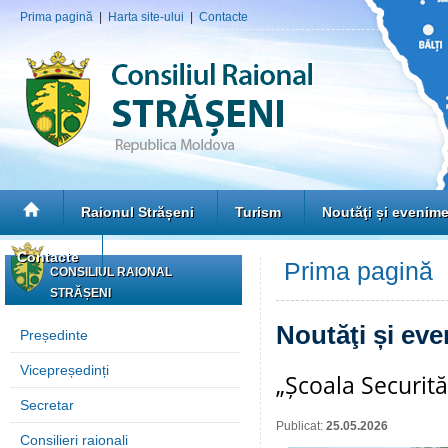
Prima pagină
|
Harta site-ului
|
Contacte
Raionul Strășeni
Turism
Noutăţi și evenim
Contacte
Prima pagină
»
CONSILIUL RAIONAL
STRĂȘENI
Noutăţi și ev
Președinte
Vicepreședinți
„Școala Securită
Secretar
Publicat:
25.05.2026
Consilieri raionali