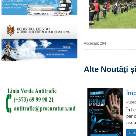
Accesări: 294
Alte Noutăţi 
Împ
Publi
În fi
par c
ascun
CITE