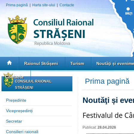
Prima pagină
|
Harta site-ului
|
Contacte
Raionul Strășeni
Turism
Noutăţi și evenim
Contacte
Prima pagină
»
CONSILIUL RAIONAL
STRĂȘENI
Noutăţi și ev
Președinte
Vicepreședinți
Festivalul de Câ
Secretar
Publicat:
28.04.2026
Consilieri raionali