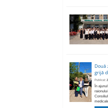
Două 
grijă 
Publicat:
În ajunul
raionulu
Consiliul
medicale 