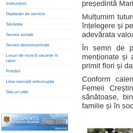
președintă Mar
Instrucțiuni
Deplasări de serviciu
Mulțumim tuturo
Sănătate
înțelegere și p
adevărata valoar
Servicii sociale
Servicii desconcentrate
În semn de pre
Locuri de muncă vacante în
menționate și 
raion
primit flori și 
Primării
Conform calen
Linia raională anticorupție
Femeii Creștin
Site-uri utile
sănătoase, bi
familie și în so