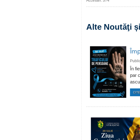
Accesări: 374
Alte Noutăţi 
Împ
Publi
În fi
par c
ascun
CITE