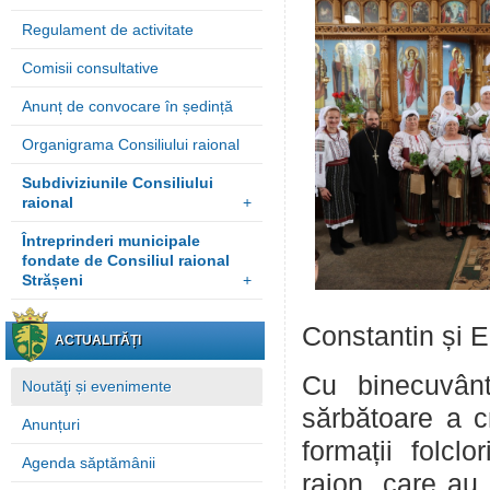
Regulament de activitate
Comisii consultative
Anunț de convocare în ședință
Organigrama Consiliului raional
Subdiviziunile Consiliului
raional
+
Întreprinderi municipale
fondate de Consiliul raional
Strășeni
+
Constantin și E
ACTUALITĂȚI
Cu binecuvânta
Noutăţi și evenimente
sărbătoare a cr
Anunțuri
formații folcl
Agenda săptămânii
raion, care au 