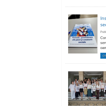
In
se
Publ
Com
ser
oam
CI