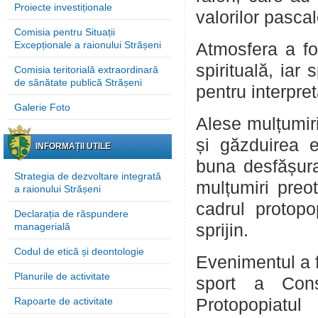
Proiecte investiționale
valorilor pascal
Comisia pentru Situații
Excepționale a raionului Strășeni
Atmosfera a fo
spirituală, iar 
Comisia teritorială extraordinară
de sănătate publică Strășeni
pentru interpre
Galerie Foto
Alese mulțumir
și găzduirea e
INFORMAȚII UTILE
buna desfășur
Strategia de dezvoltare integrată
mulțumiri preot
a raionului Strășeni
cadrul protopop
Declarația de răspundere
managerială
sprijin.
Codul de etică și deontologie
Evenimentul a f
Planurile de activitate
sport a Consi
Rapoarte de activitate
Protopopiatul