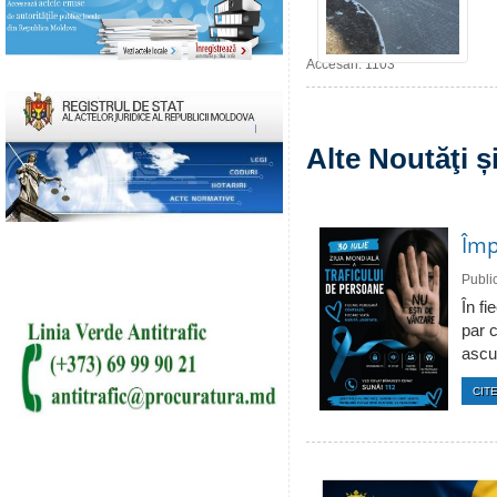
Accesări: 1103
Alte Noutăţi 
Împ
Publi
În fi
par c
ascun
CITE