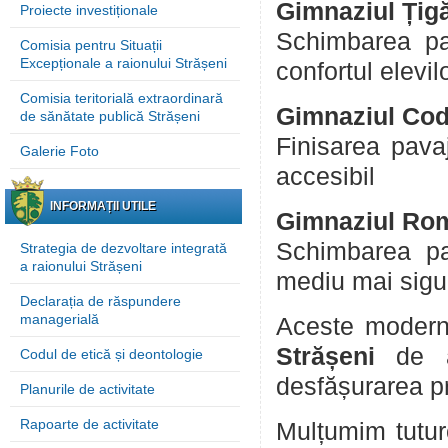
Gimnaziul Țig
Proiecte investiționale
Schimbarea par
Comisia pentru Situații
Excepționale a raionului Strășeni
confortul elevil
Comisia teritorială extraordinară
Gimnaziul Co
de sănătate publică Strășeni
Finisarea pavaj
Galerie Foto
accesibil
INFORMAȚII UTILE
Gimnaziul Ro
Schimbarea par
Strategia de dezvoltare integrată
a raionului Strășeni
mediu mai sigu
Declarația de răspundere
managerială
Aceste moderni
Strășeni
de a
Codul de etică și deontologie
desfășurarea p
Planurile de activitate
Rapoarte de activitate
Mulțumim tuturo