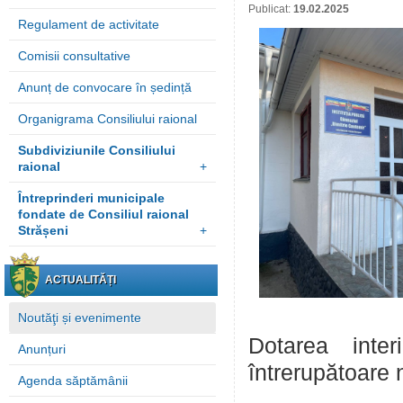
Publicat:
19.02.2025
Regulament de activitate
Comisii consultative
Anunț de convocare în ședință
Organigrama Consiliului raional
Subdiviziunile Consiliului
raional
+
Întreprinderi municipale
fondate de Consiliul raional
Strășeni
+
ACTUALITĂȚI
Noutăţi și evenimente
Dotarea inter
Anunțuri
întrerupătoare 
Agenda săptămânii