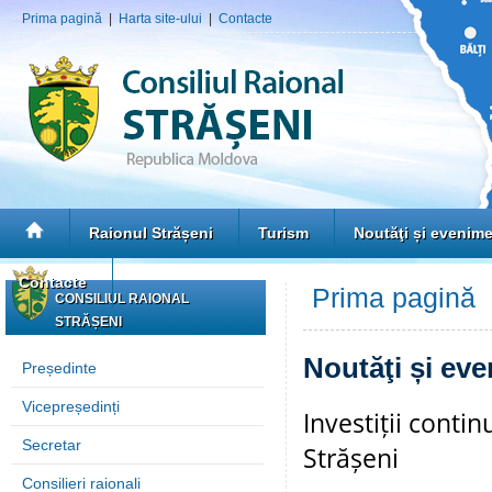
Prima pagină
|
Harta site-ului
|
Contacte
Raionul Strășeni
Turism
Noutăţi și evenim
Contacte
Prima pagină
»
CONSILIUL RAIONAL
STRĂȘENI
Noutăţi și ev
Președinte
Vicepreședinți
Investiții contin
Secretar
Strășeni
Consilieri raionali