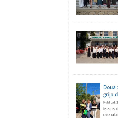
Două 
grijă 
Publicat:
În ajunul
raionulu