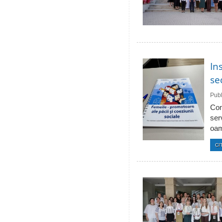
In
se
Publ
Com
ser
oam
CI