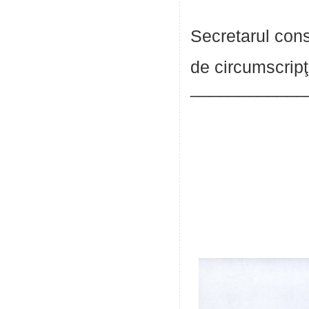
Secretarul consi
de cir
_________
s