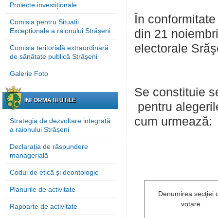
Proiecte investiționale
În conformitate 
Comisia pentru Situații
Excepționale a raionului Strășeni
din 21 noiembri
electorale Srăşe
Comisia teritorială extraordinară
de sănătate publică Strășeni
Galerie Foto
Se constituie se
INFORMAȚII UTILE
pentru alegeri
cum urmează:
Strategia de dezvoltare integrată
a raionului Strășeni
Declarația de răspundere
managerială
Codul de etică și deontologie
Planurile de activitate
Denumirea secţiei 
votare
Rapoarte de activitate