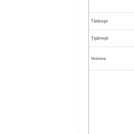
Tătăreşti
Ţigăneşti
Voinova