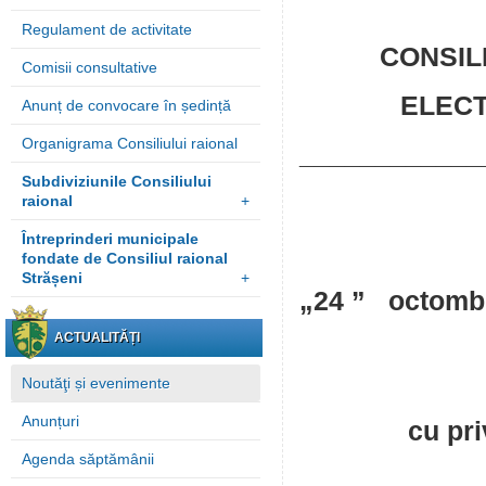
Regulament de activitate
CONSIL
Comisii consultative
ELECT
Anunț de convocare în ședință
Organigrama Consiliului raional
____________
Subdiviziunile Consiliului
raional
+
Întreprinderi municipale
fondate de Consiliul raional
Strășeni
+
„24 ”
nr.
ACTUALITĂȚI
Noutăţi și evenimente
Anunțuri
cu pri
Agenda săptămânii