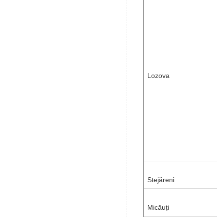
Lozova
Stejăreni
Micăuți