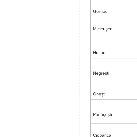
Gornoe
Micleuşeni
Huzun
Negreşti
Oneşti
Pănăşeşti
Ciobanca