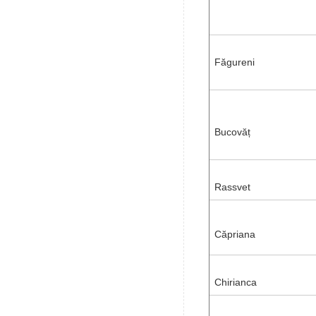
Făgureni
Bucovăț
Rassvet
Căpriana
Chirianca