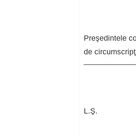
Preşedintele con
de cir
_________
L.Ş.