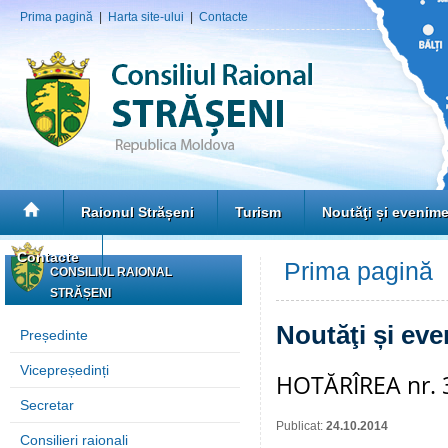
Prima pagină
|
Harta site-ului
|
Contacte
Raionul Strășeni
Turism
Noutăţi și evenim
Contacte
Prima pagină
»
CONSILIUL RAIONAL
STRĂȘENI
Noutăţi și ev
Președinte
Vicepreședinți
HOTĂRÎREA nr. 3/
Secretar
Publicat:
24.10.2014
Consilieri raionali