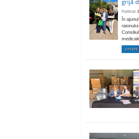
grijă 
Publicat:
În ajunul
raionulu
Consiliul
medicale 
CITEŞTE 