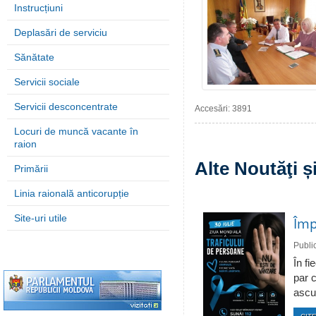
Instrucțiuni
Deplasări de serviciu
Sănătate
Servicii sociale
Servicii desconcentrate
Accesări: 3891
Locuri de muncă vacante în
raion
Alte Noutăţi 
Primării
Linia raională anticorupție
Site-uri utile
Împ
Publi
În fi
par c
ascun