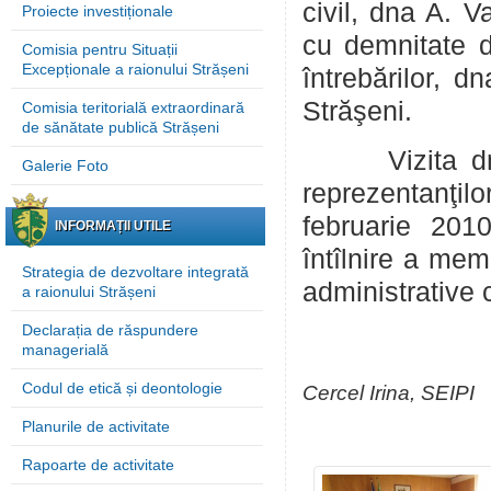
civil, dna A. V
Proiecte investiționale
cu demnitate d
Comisia pentru Situații
Excepționale a raionului Strășeni
întrebărilor, dn
Străşeni.
Comisia teritorială extraordinară
de sănătate publică Strășeni
Vizita dnei v
Galerie Foto
reprezentanţilo
februarie 2010
INFORMAȚII UTILE
întîlnire a mem
Strategia de dezvoltare integrată
administrative c
a raionului Strășeni
Declarația de răspundere
managerială
Codul de etică și deontologie
Cercel Irina, SEIPI
Planurile de activitate
Rapoarte de activitate