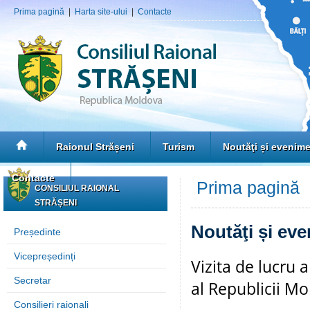
Prima pagină
|
Harta site-ului
|
Contacte
Raionul Strășeni
Turism
Noutăţi și evenim
Contacte
Prima pagină
»
CONSILIUL RAIONAL
STRĂȘENI
Noutăţi și ev
Președinte
Vicepreședinți
Vizita de lucru 
Secretar
al Republicii M
Consilieri raionali