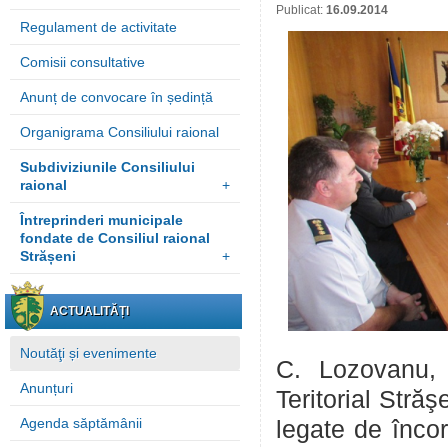
Publicat:
16.09.2014
Regulament de activitate
Comisii consultative
Anunț de convocare în ședință
Organigrama Consiliului raional
Subdiviziunile Consiliului
raional
+
Întreprinderi municipale
fondate de Consiliul raional
Strășeni
+
ACTUALITĂȚI
Noutăţi și evenimente
C. Lozovanu, 
Anunțuri
Teritorial Străş
Agenda săptămânii
legate de încor