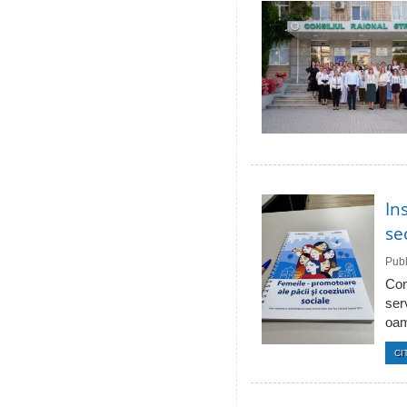
In
se
Publ
Com
ser
oam
CI