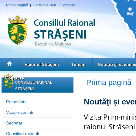
Prima pagină
|
Harta site-ului
|
Contacte
Raionul Strășeni
Turism
Noutăţi și evenim
Contacte
Prima pagină
»
CONSILIUL RAIONAL
STRĂȘENI
Noutăţi și ev
Președinte
Vicepreședinți
Vizita Prim-mini
Secretar
raionul Strășeni
Consilieri raionali