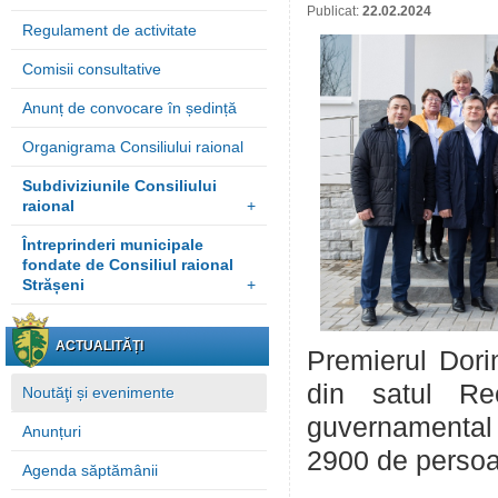
Publicat:
22.02.2024
Regulament de activitate
Comisii consultative
Anunț de convocare în ședință
Organigrama Consiliului raional
Subdiviziunile Consiliului
raional
+
Întreprinderi municipale
fondate de Consiliul raional
Strășeni
+
ACTUALITĂȚI
Premierul Dori
din satul Rec
Noutăţi și evenimente
guvernamental 
Anunțuri
2900 de persoan
Agenda săptămânii