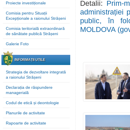
Detalii:
Prim-mi
Proiecte investiționale
administrației 
Comisia pentru Situații
Excepționale a raionului Strășeni
public, în f
MOLDOVA (gov
Comisia teritorială extraordinară
de sănătate publică Strășeni
Galerie Foto
INFORMAȚII UTILE
Strategia de dezvoltare integrată
a raionului Strășeni
Declarația de răspundere
managerială
Codul de etică și deontologie
Planurile de activitate
Rapoarte de activitate