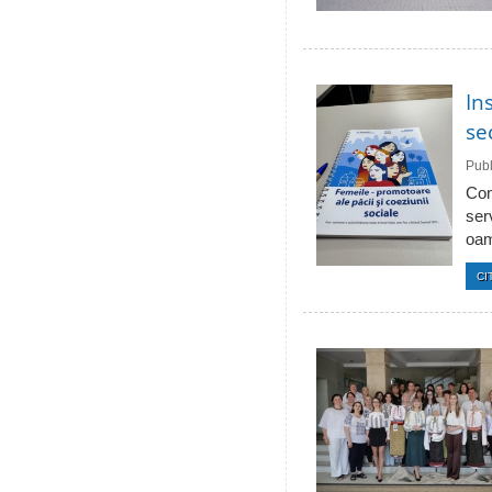
In
se
Publ
Com
ser
oam
CI