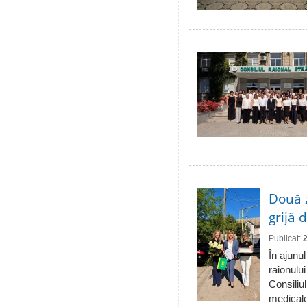
Două 
grijă 
Publicat:
În ajunul
raionulu
Consiliul
medicale 