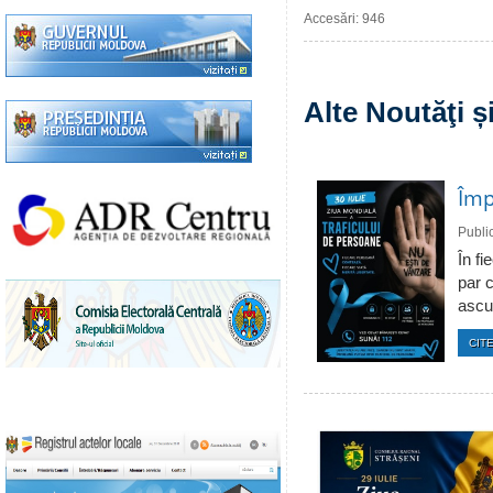
Accesări: 946
Alte Noutăţi 
Împ
Publi
În fi
par c
ascun
CITE