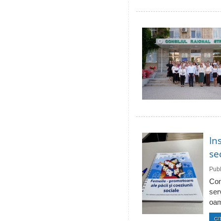
In
se
Publ
Com
ser
oam
CI