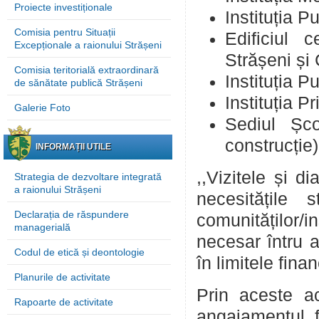
Proiecte investiționale
Instituția P
Comisia pentru Situații
Edificiul 
Excepționale a raionului Strășeni
Strășeni și 
Comisia teritorială extraordinară
Instituția P
de sănătate publică Strășeni
Instituția P
Galerie Foto
Sediul Șco
construcție)
INFORMAȚII UTILE
,,Vizitele și d
Strategia de dezvoltare integrată
a raionului Strășeni
necesitățile
Declarația de răspundere
comunităților/i
managerială
necesar întru a
Codul de etică și deontologie
în limitele fina
Planurile de activitate
Prin aceste ac
Rapoarte de activitate
angajamentul f