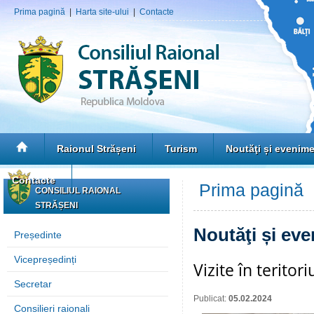
Prima pagină
|
Harta site-ului
|
Contacte
Raionul Strășeni
Turism
Noutăţi și evenim
Contacte
Prima pagină
»
CONSILIUL RAIONAL
STRĂȘENI
Noutăţi și ev
Președinte
Vicepreședinți
Vizite în teritor
Secretar
Publicat:
05.02.2024
Consilieri raionali