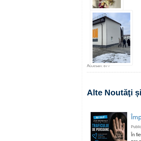
Accesări: 877
Alte Noutăţi 
Împ
Publi
În fi