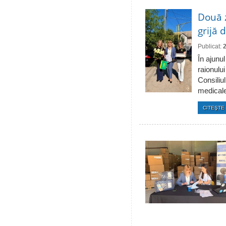
Două 
grijă 
Publicat:
În ajunul
raionulu
Consiliul
medicale 
CITEŞTE 