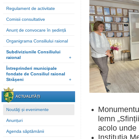
Regulament de activitate
Comisii consultative
Anunț de convocare în ședință
Organigrama Consiliului raional
Subdiviziunile Consiliului
raional
+
Întreprinderi municipale
fondate de Consiliul raional
Strășeni
+
ACTUALITĂȚI
Monumentul 
Noutăţi și evenimente
lemn „Sfinți
Anunțuri
acolo unde 
Agenda săptămânii
Instituția M