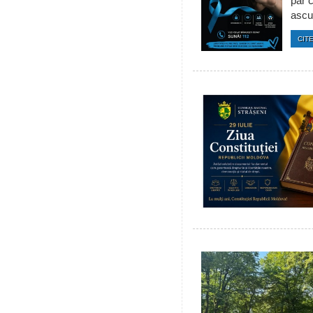
par c
ascun
CITE