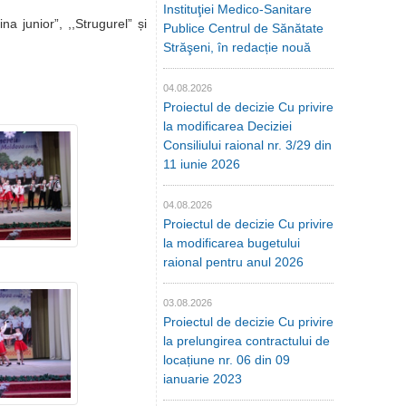
Instituţiei Medico-Sanitare
a junior”, ,,Strugurel” și
Publice Centrul de Sănătate
Străşeni, în redacție nouă
04.08.2026
Proiectul de decizie Cu privire
la modificarea Deciziei
Consiliului raional nr. 3/29 din
11 iunie 2026
04.08.2026
Proiectul de decizie Cu privire
la modificarea bugetului
raional pentru anul 2026
03.08.2026
Proiectul de decizie Cu privire
la prelungirea contractului de
locațiune nr. 06 din 09
ianuarie 2023