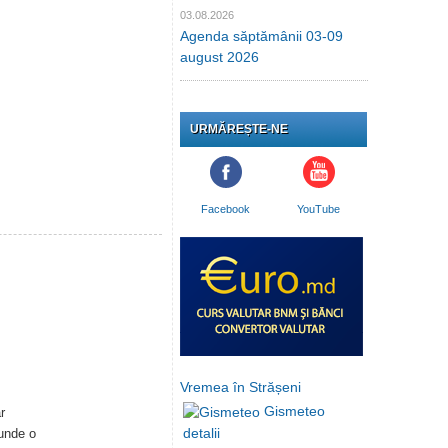
03.08.2026
Agenda săptămânii 03-09
august 2026
URMĂREȘTE-NE
Facebook
YouTube
Vremea în Strășeni
Gismeteo
r
detalii
cunde o