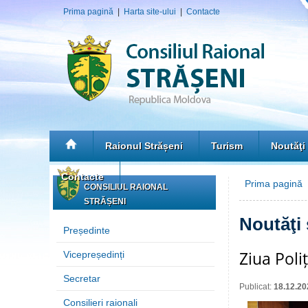
Prima pagină
|
Harta site-ului
|
Contacte
Raionul Strășeni
Turism
Noutăţi
Contacte
Prima pagină
»
CONSILIUL RAIONAL
STRĂȘENI
Noutăţi
Președinte
Ziua Poli
Vicepreședinți
Secretar
Publicat:
18.12.20
Consilieri raionali