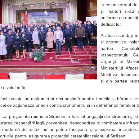
la Inspectoratul de 
și mândri si-au 
uniforme cu epoleți
dedicat lor.
Au fost scandați în 
și onorați cu insig
partea Consiliu
Inspectoratului Ge
Urgență al Ministe
Ministerului Afacer
Moldova, Inspectora
și din partea repre
 nivelul întâi.
 fost bazate pe mulțumiri și recunoștință pentru femeile și bărbații ce-
 cei ce acționează uneori contra cronometru și în detrimentul familiilor lo
, președinta raionului Strășeni, a felicitat angajații din structură și 
gurarea respectării legii, prevenirea, descoperirea și combaterea infracți
a modernă de astăzi nu ar putea funcționa, și-a exprimat încrederea
rturile pentru asigurarea protecției cetățenilor raionului Strășeni.