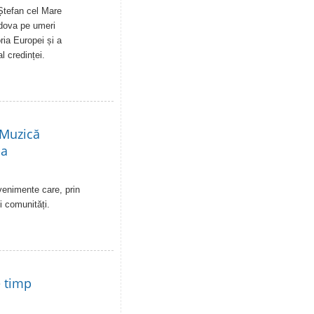
Ștefan cel Mare
ldova pe umeri
ia Europei și a
al credinței.
 Muzică
-a
venimente care, prin
i comunități.
e timp