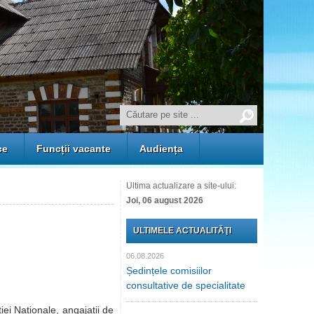
ce
Funcții vacante
Audiența
Ultima actualizare a site-ului:
Joi, 06 august 2026
ULTIMELE ACTUALITĂŢI
06.08.2026
Ședințele comisiilor
consultative de specialitate
ției Naționale, angajații de