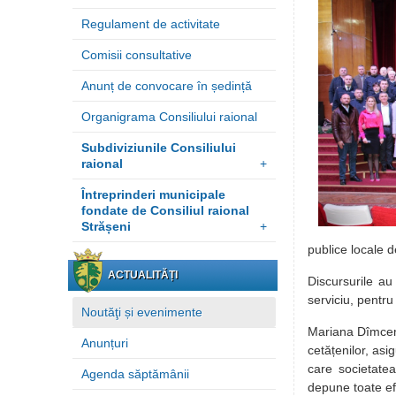
Regulament de activitate
Comisii consultative
Anunț de convocare în ședință
Organigrama Consiliului raional
Subdiviziunile Consiliului
raional
+
Întreprinderi municipale
fondate de Consiliul raional
Strășeni
+
publice locale de
ACTUALITĂȚI
Discursurile au
serviciu, pentru
Noutăţi și evenimente
Mariana Dîmcenco
Anunțuri
cetățenilor, asi
care societate
Agenda săptămânii
depune toate efo