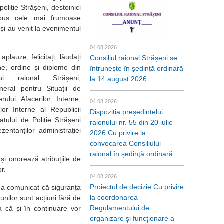
poliție Strășeni, destoinici
pus cele mai frumoase
 și au venit la evenimentul
04.08.2026
aplauze, felicitați, lăudați
Consiliul raional Strășeni se
ne, ordine și diplome din
întrunește în ședință ordinară
lui raional Strășeni,
la 14 august 2026
neral pentru Situații de
rului Afacerilor Interne,
04.08.2026
ilor Interne al Republicii
Dispoziția președintelui
tului de Poliție Strășeni
raionului nr. 55 din 20 iulie
zentanților administrației
2026 Cu privire la
convocarea Consiliului
raional în şedinţă ordinară
și onorează atribuțiile de
r.
04.08.2026
Proiectul de decizie Cu privire
le-a comunicat că siguranța
la coordonarea
unilor sunt acțiuni fără de
Regulamentului de
 că și în continuare vor
organizare şi funcţionare a