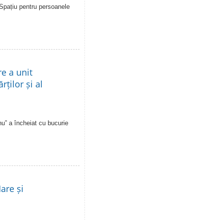
 Spațiu pentru persoanele
re a unit
rților și al
u” a încheiat cu bucurie
are și