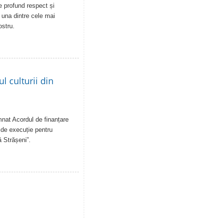
de profund respect și
- una dintre cele mai
ostru.
 culturii din
emnat Acordul de finanțare
 de execuție pentru
ă Strășeni”.