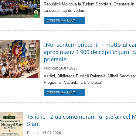
Republicii Moldova la Turism Sportiv și Orientare în
cu dizabilități de vedere.
CITEŞTE MAI MULT...
„Noi suntem prieteni!” - motto-ul ca
aproximativ 1 900 de copii în jurul că
prieteniei
Publicat:
16.07.2026
Astăzi, Biblioteca Publică Raională „Mihail Sadovean
Programul „Vacanța la Bibliotecă”.
CITEŞTE MAI MULT...
15 iulie - Ziua comemorării lui Ștefan cel M
Sfânt
Publicat:
15.07.2026