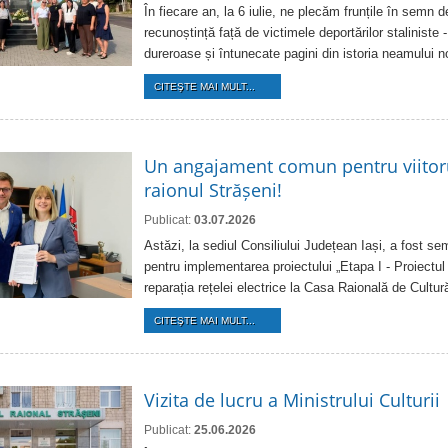
În fiecare an, la 6 iulie, ne plecăm frunțile în semn 
recunoștință față de victimele deportărilor staliniste 
dureroase și întunecate pagini din istoria neamului n
CITEŞTE MAI MULT...
Un angajament comun pentru viitorul
raionul Strășeni!
Publicat:
03.07.2026
Astăzi, la sediul Consiliului Județean Iași, a fost s
pentru implementarea proiectului „Etapa I - Proiectul
reparația rețelei electrice la Casa Raională de Cultur
CITEŞTE MAI MULT...
Vizita de lucru a Ministrului Culturii
Publicat:
25.06.2026