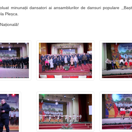
luat minunații dansatori ai ansamblurilor de dansuri populare ,,Baștin
ela Pleșca.
 Națională!