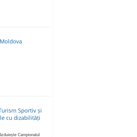
i Moldova
urism Sportiv și
e cu dizabilități
 găzduiește Campionatul