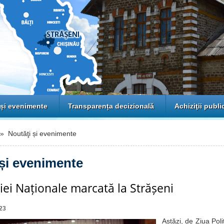
 și evenimente
Transparența decizională
Achiziţii publi
 Noutăţi și evenimente
 și evenimente
ției Naționale marcată la Strășeni
23
Astăzi, de Ziua Poli