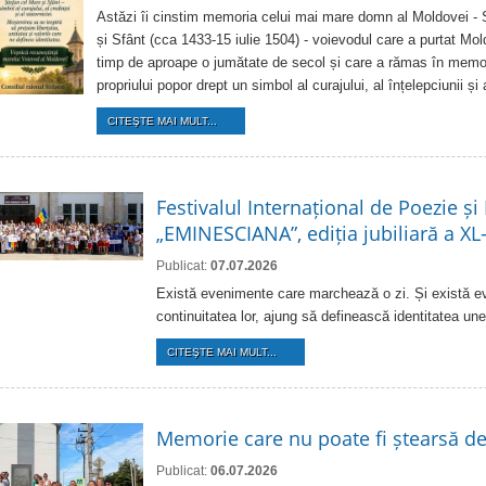
Astăzi îi cinstim memoria celui mai mare domn al Moldovei - 
și Sfânt (cca 1433-15 iulie 1504) - voievodul care a purtat Mo
timp de aproape o jumătate de secol și care a rămas în memor
propriului popor drept un simbol al curajului, al înțelepciunii și 
CITEŞTE MAI MULT...
Festivalul Internațional de Poezie și
„EMINESCIANA”, ediția jubiliară a XL
Publicat:
07.07.2026
Există evenimente care marchează o zi. Și există e
continuitatea lor, ajung să definească identitatea une
CITEŞTE MAI MULT...
Memorie care nu poate fi ștearsă d
Publicat:
06.07.2026