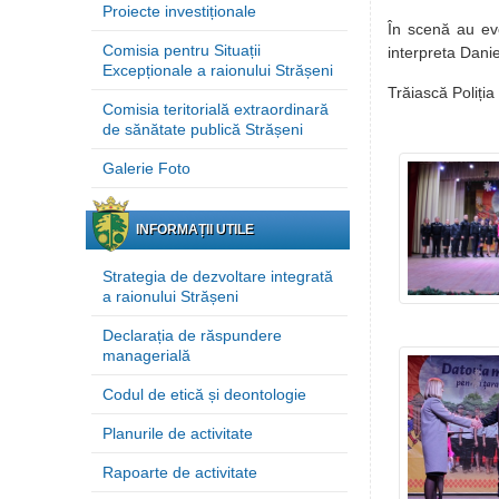
Proiecte investiționale
În scenă au evo
Comisia pentru Situații
interpreta Dani
Excepționale a raionului Strășeni
Trăiască Poliția
Comisia teritorială extraordinară
de sănătate publică Strășeni
Galerie Foto
INFORMAȚII UTILE
Strategia de dezvoltare integrată
a raionului Strășeni
Declarația de răspundere
managerială
Codul de etică și deontologie
Planurile de activitate
Rapoarte de activitate