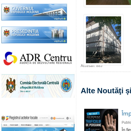
Accesări: 885
Alte Noutăţi 
Împ
Publi
În fi