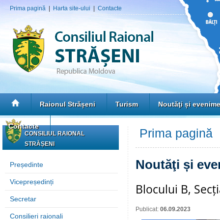
Prima pagină
|
Harta site-ului
|
Contacte
Raionul Strășeni
Turism
Noutăţi și evenim
Contacte
Prima pagină
»
CONSILIUL RAIONAL
STRĂȘENI
Noutăţi și ev
Președinte
Vicepreședinți
Blocului B, Secț
Secretar
Publicat:
06.09.2023
Consilieri raionali