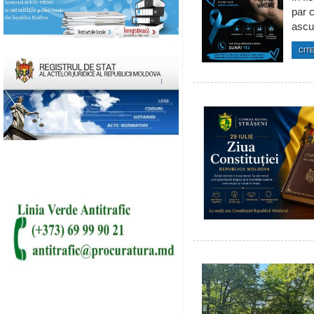
par c
ascun
CITE