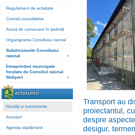
Regulament de activitate
Comisii consultative
Anunț de convocare în ședință
Organigrama Consiliului raional
Subdiviziunile Consiliului
raional
+
Întreprinderi municipale
fondate de Consiliul raional
Strășeni
+
ACTUALITĂȚI
Transport au di
Noutăţi și evenimente
proiectantul, cu
Anunțuri
despre aspectel
desigur, termen
Agenda săptămânii