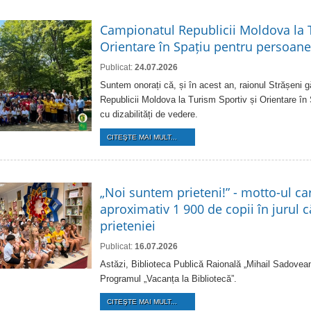
Campionatul Republicii Moldova la T
Orientare în Spațiu pentru persoanel
Publicat:
24.07.2026
Suntem onorați că, și în acest an, raionul Strășeni
Republicii Moldova la Turism Sportiv și Orientare în
cu dizabilități de vedere.
CITEŞTE MAI MULT...
„Noi suntem prieteni!” - motto-ul ca
aproximativ 1 900 de copii în jurul că
prieteniei
Publicat:
16.07.2026
Astăzi, Biblioteca Publică Raională „Mihail Sadovean
Programul „Vacanța la Bibliotecă”.
CITEŞTE MAI MULT...