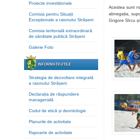
Proiecte investiționale
Acestea sunt ro
abnegația, supor
Comisia pentru Situații
Excepționale a raionului Strășeni
Grigore
Sîrcu
ș
Comisia teritorială extraordinară
de sănătate publică Strășeni
Galerie Foto
INFORMAȚII UTILE
Strategia de dezvoltare integrată
a raionului Strășeni
Declarația de răspundere
managerială
Codul de etică și deontologie
Planurile de activitate
Rapoarte de activitate