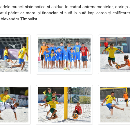
adele muncii sistematice și asidue în cadrul antrenamentelor, dorința co
tul părinților moral și financiar, și sută la sută implicarea și calificar
i Alexandru Țîmbalist.