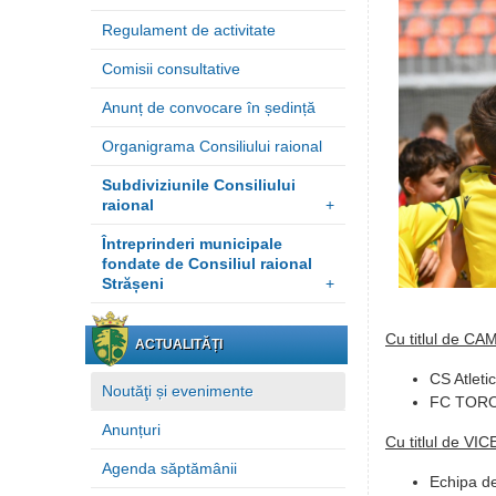
Regulament de activitate
Comisii consultative
Anunț de convocare în ședință
Organigrama Consiliului raional
Subdiviziunile Consiliului
raional
+
Întreprinderi municipale
fondate de Consiliul raional
Strășeni
+
Cu titlul de C
ACTUALITĂȚI
CS Atleti
Noutăţi și evenimente
FC TORO 
Anunțuri
Cu titlul de V
Agenda săptămânii
Echipa de