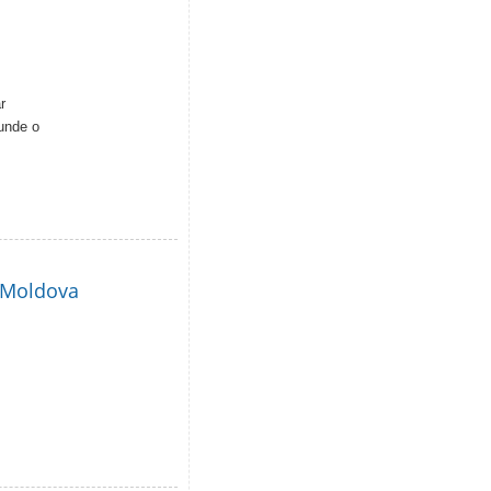
r
cunde o
i Moldova