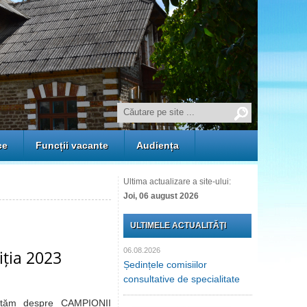
ce
Funcții vacante
Audiența
Ultima actualizare a site-ului:
Joi, 06 august 2026
ULTIMELE ACTUALITĂŢI
06.08.2026
iția 2023
Ședințele comisiilor
consultative de specialitate
țăm despre CAMPIONII