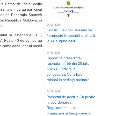
la Fotbal de Plajă, ediția
i și tineri, ce au participat
sat de Federația Sportivă
din Republica Moldova, în
04.08.2026
st.
Consiliul raional Strășeni se
utat la categoriile: U11,
întrunește în ședință ordinară
7. Peste 40 de echipe au
la 14 august 2026
 de campioană, dar ai noștri
04.08.2026
Dispoziția președintelui
raionului nr. 55 din 20 iulie
2026 Cu privire la
convocarea Consiliului
raional în şedinţă ordinară
04.08.2026
Proiectul de decizie Cu privire
la coordonarea
Regulamentului de
organizare şi funcţionare a