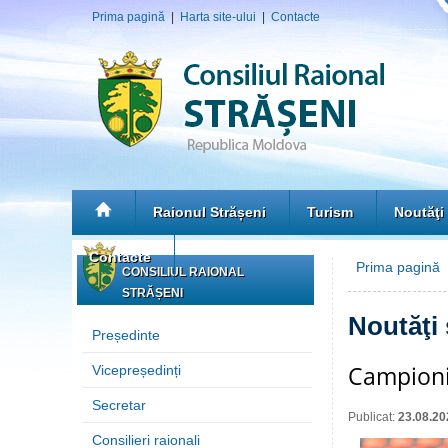
Prima pagină
|
Harta site-ului
|
Contacte
Raionul Strășeni
Turism
Noutăţi
Contacte
Prima pagină
»
CONSILIUL RAIONAL
STRĂȘENI
Noutăţi
Președinte
Campionii
Vicepreședinți
Secretar
Publicat:
23.08.20
Consilieri raionali