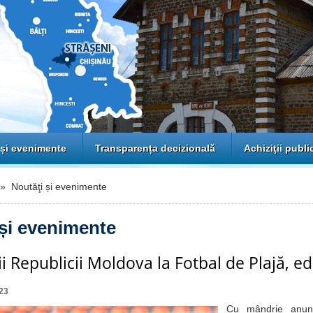
 și evenimente
Transparența decizională
Achiziţii publi
 Noutăţi și evenimente
 și evenimente
 Republicii Moldova la Fotbal de Plajă, ed
23
Cu mândrie anun