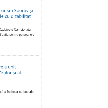
urism Sportiv și
e cu dizabilități
 găzduiește Campionatul
 Spațiu pentru persoanele
re a unit
rților și al
u” a încheiat cu bucurie