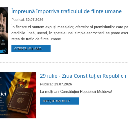
Împreună împotriva traficului de ființe umane
Publicat:
30.07.2026
În fiecare zi suntem expuși mesajelor, ofertelor și promisiunilor care pa
credibile. Însă, uneori, în spatele unei simple escrocherii se poate as
rețea de trafic de ființe umane.
CITEŞTE MAI MULT...
29 iulie - Ziua Constituției Republici
Publicat:
29.07.2026
La mulți ani Constituției Republicii Moldova!
CITEŞTE MAI MULT...