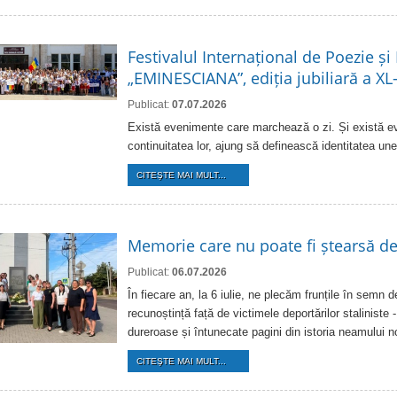
Festivalul Internațional de Poezie și
„EMINESCIANA”, ediția jubiliară a XL
Publicat:
07.07.2026
Există evenimente care marchează o zi. Și există e
continuitatea lor, ajung să definească identitatea une
CITEŞTE MAI MULT...
Memorie care nu poate fi ștearsă d
Publicat:
06.07.2026
În fiecare an, la 6 iulie, ne plecăm frunțile în semn 
recunoștință față de victimele deportărilor staliniste 
dureroase și întunecate pagini din istoria neamului n
CITEŞTE MAI MULT...