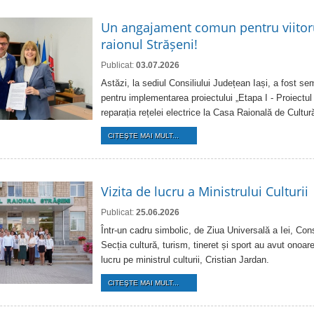
Un angajament comun pentru viitorul
raionul Strășeni!
Publicat:
03.07.2026
Astăzi, la sediul Consiliului Județean Iași, a fost s
pentru implementarea proiectului „Etapa I - Proiectul
reparația rețelei electrice la Casa Raională de Cultur
CITEŞTE MAI MULT...
Vizita de lucru a Ministrului Culturii
Publicat:
25.06.2026
Într-un cadru simbolic, de Ziua Universală a Iei, Consi
Secția cultură, turism, tineret și sport au avut onoare
lucru pe ministrul culturii, Cristian Jardan.
CITEŞTE MAI MULT...