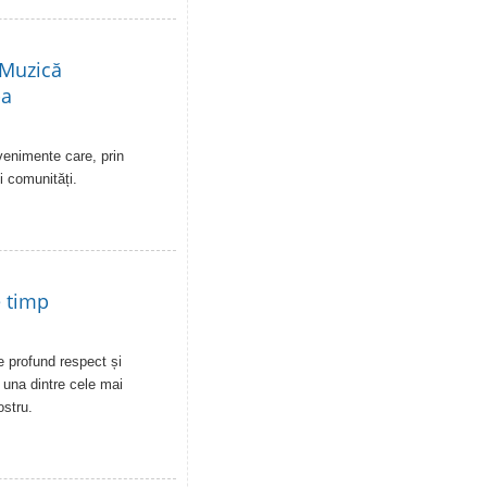
 Muzică
-a
venimente care, prin
i comunități.
e timp
de profund respect și
- una dintre cele mai
ostru.