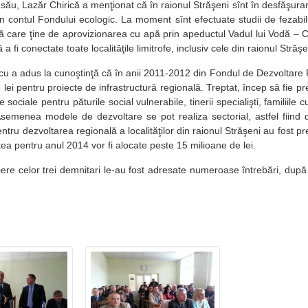
Lazăr Chirică a menţionat că în raionul Străşeni sînt în desfăşurar
din contul Fondului ecologic. La moment sînt efectuate studii de fezabil
 care ţine de aprovizionarea cu apă prin apeductul Vadul lui Vodă – C
 fi conectate toate localităţile limitrofe, inclusiv cele din raionul Străşe
 adus la cunoştinţă că în anii 2011-2012 din Fondul de Dezvoltare R
 lei pentru proiecte de infrastructură regională. Treptat, încep să fie 
e sociale pentru păturile social vulnerabile, tinerii specialişti, familiile 
. Asemenea modele de dezvoltare se pot realiza sectorial, astfel fiind d
entru dezvoltarea regională a localităţilor din raionul Străşeni au fost 
tea pentru anul 2014 vor fi alocate peste 15 milioane de lei.
elor trei demnitari le-au fost adresate numeroase întrebări, după c