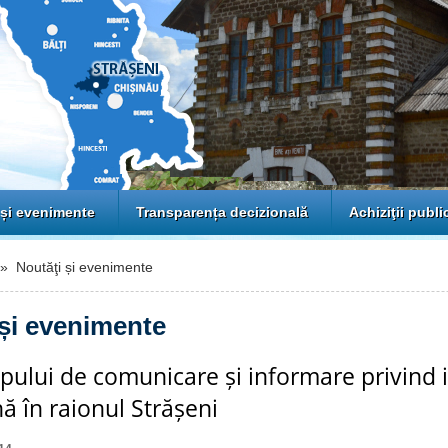
 și evenimente
Transparența decizională
Achiziţii publi
 Noutăţi și evenimente
 și evenimente
upului de comunicare și informare privind 
 în raionul Strășeni