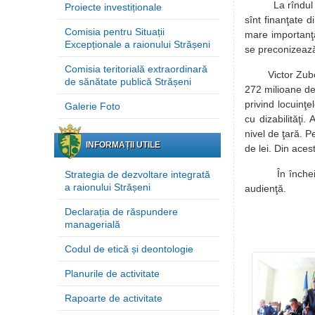
La rîndul său, 
Proiecte investiționale
sînt finanţate 
Comisia pentru Situații
mare importanţă
Excepționale a raionului Strășeni
se preconizează a
Comisia teritorială extraordinară
Victor Zubcu a
de sănătate publică Strășeni
272 milioane de
privind locuinţel
Galerie Foto
cu dizabilităţi
nivel de ţară. P
INFORMAȚII UTILE
de lei. Din aces
În încheiere c
Strategia de dezvoltare integrată
a raionului Strășeni
audienţă.
Declarația de răspundere
managerială
Codul de etică și deontologie
Planurile de activitate
Rapoarte de activitate