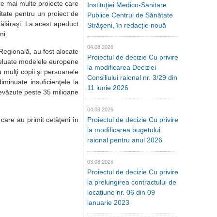
e mai multe proiecte care
Instituţiei Medico-Sanitare
itate pentru un proiect de
Publice Centrul de Sănătate
ălăraşi. La acest apeduct
Străşeni, în redacție nouă
ni.
04.08.2026
egională, au fost alocate
Proiectul de decizie Cu privire
preluate modelele europene
la modificarea Deciziei
cu mulţi copii şi persoanele
Consiliului raional nr. 3/29 din
iminuate insuficienţele la
11 iunie 2026
prevăzute peste 35 milioane
04.08.2026
are au primit cetăţeni în
Proiectul de decizie Cu privire
la modificarea bugetului
raional pentru anul 2026
03.08.2026
Proiectul de decizie Cu privire
la prelungirea contractului de
locațiune nr. 06 din 09
ianuarie 2023