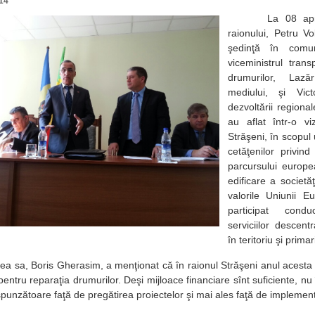
14
La 08 aprilie 
raionului, Petru Vo
şedinţă în comu
viceministrul transp
drumurilor, Lazăr
mediului, şi Vict
dezvoltării regional
au aflat într-o vi
Străşeni, în scopul
cetăţenilor privind
parcursului europea
edificare a societă
valorile Uniunii E
participat condu
serviciilor descent
în teritoriu şi primari
sa, Boris Gherasim, a menţionat că în raionul Străşeni anul acesta vo
pentru reparaţia drumurilor. Deşi mijloace financiare sînt suficiente, 
spunzătoare faţă de pregătirea proiectelor şi mai ales faţă de implement