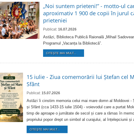
„Noi suntem prieteni!” - motto-ul ca
aproximativ 1 900 de copii în jurul că
prieteniei
Publicat:
16.07.2026
Astăzi, Biblioteca Publică Raională „Mihail Sadovean
Programul „Vacanța la Bibliotecă”.
CITEŞTE MAI MULT...
15 iulie - Ziua comemorării lui Ștefan cel M
Sfânt
Publicat:
15.07.2026
Astăzi îi cinstim memoria celui mai mare domn al Moldovei - 
și Sfânt (cca 1433-15 iulie 1504) - voievodul care a purtat Mo
timp de aproape o jumătate de secol și care a rămas în memor
propriului popor drept un simbol al curajului, al înțelepciunii și 
CITEŞTE MAI MULT...