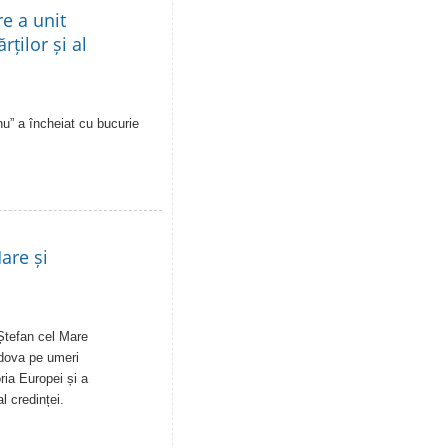
re a unit
rților și al
u” a încheiat cu bucurie
are și
Ștefan cel Mare
ldova pe umeri
ia Europei și a
al credinței.