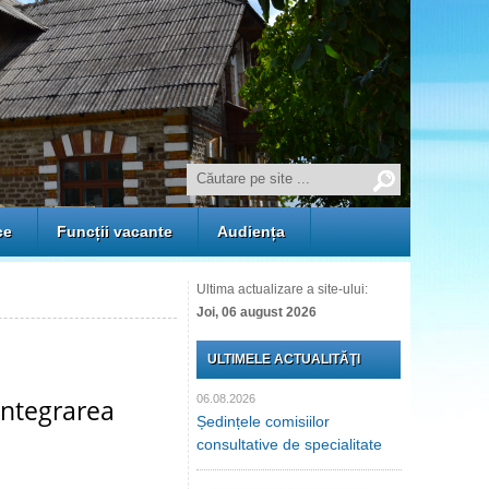
ce
Funcții vacante
Audiența
Ultima actualizare a site-ului:
Joi, 06 august 2026
ULTIMELE ACTUALITĂŢI
06.08.2026
integrarea
Ședințele comisiilor
consultative de specialitate