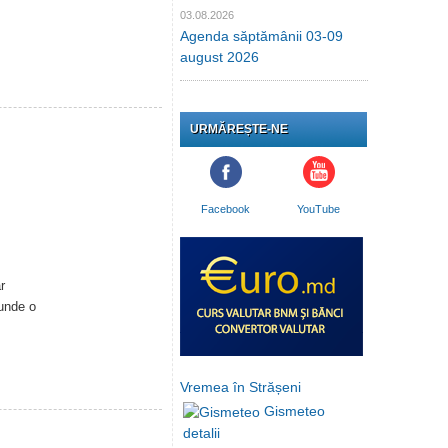
03.08.2026
Agenda săptămânii 03-09
august 2026
URMĂREȘTE-NE
Facebook
YouTube
r
cunde o
Vremea în Strășeni
Gismeteo
detalii