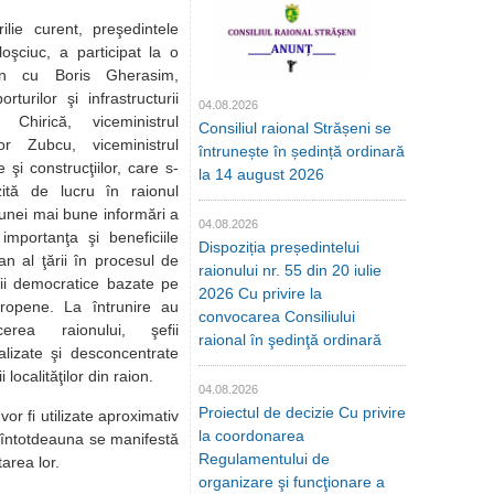
curent, preşedintele
loşciuc, a participat la o
n cu Boris Gherasim,
orturilor şi infrastructurii
04.08.2026
 Chirică, viceministrul
Consiliul raional Strășeni se
or Zubcu, viceministrul
întrunește în ședință ordinară
e şi construcţiilor, care s-
la 14 august 2026
zită de lucru în raionul
 unei mai bune informări a
04.08.2026
 importanţa şi beneficiile
Dispoziția președintelui
n al ţării în procesul de
raionului nr. 55 din 20 iulie
ţii democratice bazate pe
2026 Cu privire la
uropene. La întrunire au
convocarea Consiliului
cerea raionului, şefii
raional în şedinţă ordinară
ralizate şi desconcentrate
i localităţilor din raion.
04.08.2026
Proiectul de decizie Cu privire
r fi utilizate aproximativ
la coordonarea
nu întotdeauna se manifestă
Regulamentului de
area lor.
organizare şi funcţionare a