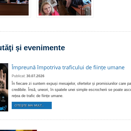
tăţi și evenimente
Împreună împotriva traficului de ființe umane
Publicat:
30.07.2026
În fiecare zi suntem expuși mesajelor, ofertelor și promisiunilor care pa
credibile. Însă, uneori, în spatele unei simple escrocherii se poate as
rețea de trafic de ființe umane.
CITEŞTE MAI MULT...