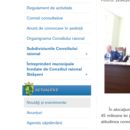
Publicat:
10.04.20
Regulament de activitate
Comisii consultative
Anunț de convocare în ședință
Organigrama Consiliului raional
Subdiviziunile Consiliului
raional
+
Întreprinderi municipale
fondate de Consiliul raional
Strășeni
+
ACTUALITĂȚI
Noutăţi și evenimente
În alocaţiunea 
Anunțuri
45 milioane lei 
atitudinea core
Agenda săptămânii