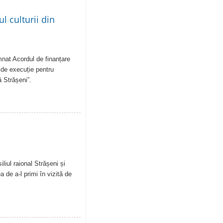
 culturii din
emnat Acordul de finanțare
 de execuție pentru
ă Strășeni”.
liul raional Strășeni și
a de a-l primi în vizită de