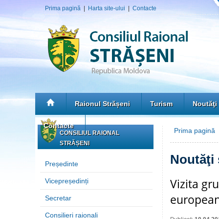
Prima pagină
|
Harta site-ului
|
Contacte
Raionul Strășeni
Turism
Noutăţi
Contacte
Prima pagină
»
CONSILIUL RAIONAL
STRĂȘENI
Noutăţi
Președinte
Vizita gr
Vicepreședinți
europeană
Secretar
Consilieri raionali