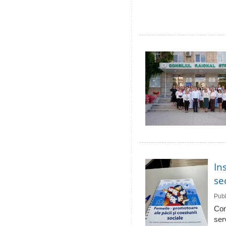
In
se
Publ
Com
ser